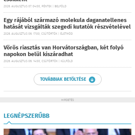
2026. AUGUSZTUS 07. 04:00, PÉNTEK | BELFÖLD
Egy rájából származó molekula daganatellenes
hatását vizsgálták szegedi kutatók részvételével
2026. AUGUSZTUS 06. 17:00, CSÜTÖRTÖK | ÉLETMÓD
Vörös riasztás van Horvátországban, két folyó
napokon belül kiszáradhat
2026. AUGUSZTUS 06. 14:00, CSÜTÖRTÖK | KÜLFÖLD
TOVÁBBIAK BETÖLTÉSE
HIRDETÉS
LEGNÉPSZERŰBB