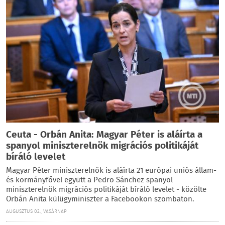
Ceuta - Orbán Anita: Magyar Péter is aláírta a
spanyol miniszterelnök migrációs politikáját
bíráló levelet
Magyar Péter miniszterelnök is aláírta 21 európai uniós állam-
és kormányfővel együtt a Pedro Sánchez spanyol
miniszterelnök migrációs politikáját bíráló levelet - közölte
Orbán Anita külügyminiszter a Facebookon szombaton.
AUGUSZTUS 02., VASÁRNAP