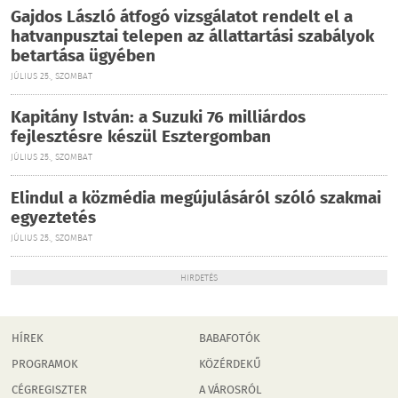
Gajdos László átfogó vizsgálatot rendelt el a
hatvanpusztai telepen az állattartási szabályok
betartása ügyében
JÚLIUS 25., SZOMBAT
Kapitány István: a Suzuki 76 milliárdos
fejlesztésre készül Esztergomban
JÚLIUS 25., SZOMBAT
Elindul a közmédia megújulásáról szóló szakmai
egyeztetés
JÚLIUS 25., SZOMBAT
HIRDETÉS
HÍREK
BABAFOTÓK
PROGRAMOK
KÖZÉRDEKŰ
CÉGREGISZTER
A VÁROSRÓL