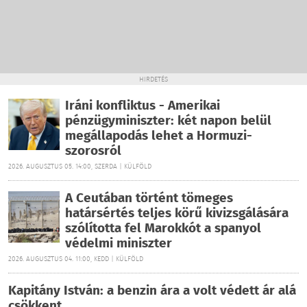
HIRDETÉS
Iráni konfliktus - Amerikai
pénzügyminiszter: két napon belül
megállapodás lehet a Hormuzi-
szorosról
2026. AUGUSZTUS 05. 14:00, SZERDA | KÜLFÖLD
A Ceutában történt tömeges
határsértés teljes körű kivizsgálására
szólította fel Marokkót a spanyol
védelmi miniszter
2026. AUGUSZTUS 04. 11:00, KEDD | KÜLFÖLD
Kapitány István: a benzin ára a volt védett ár alá
csökkent