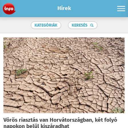
Hírek
KATEGÓRIÁK
KERESÉS
Vörös riasztás van Horvátországban, két folyó
napokon belül kiszáradhat