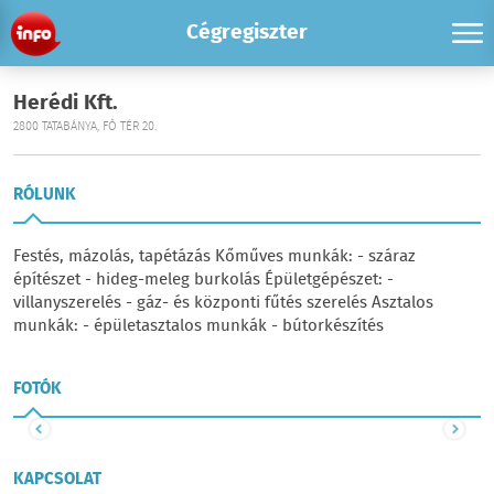
Cégregiszter
Herédi Kft.
2800 TATABÁNYA, FŐ TÉR 20.
RÓLUNK
Festés, mázolás, tapétázás
Kőműves munkák:
- száraz
építészet
- hideg-meleg burkolás
Épületgépészet:
-
villanyszerelés
- gáz- és központi fűtés szerelés
Asztalos
munkák:
- épületasztalos munkák
- bútorkészítés
FOTÓK
KAPCSOLAT