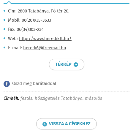
Cím: 2800 Tatabánya, Fő tér 20.
Mobil: 06(20)935-3633
Fax: 06(34)303-234
Web:
http://www.heredikft.hu/
E-mail:
heredi6@freemail.hu
TÉRKÉP
Oszd meg barátaiddal
Címkék:
festés
,
hőszigetelés Tatabánya
,
másolás
VISSZA A CÉGEKHEZ