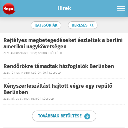
Hírek
KATEGÓRIÁK
KERESÉS
Rejtélyes megbetegedéseket észleltek a berlini
amerikai nagykövetségen
2021. AUGUSZTUS 18. 15:49, SZERDA | KÜLFÖLD
Rendőrökre támadtak házfoglalók Berlinben
2021. JÚNIUS 17. 06:17, CSÜTÖRTÖK | KÜLFÖLD
Kényszerleszállást hajtott végre egy repülő
Berlinben
2021. MÁJUS 31. 17:04, HÉTFŐ | KÜLFÖLD
TOVÁBBIAK BETÖLTÉSE