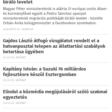
bíráló levelet
Magyar Péter miniszterelnök is aláírta 21 európai uniós állam-
és kormányfővel együtt a Pedro Sánchez spanyol
miniszterelnök migrációs politikáját bíráló levelet - közölte
Orbán Anita külügyminiszter a Facebookon szombaton.
AUGUSZTUS 02., VASÁRNAP
Gajdos László átfogó vizsgálatot rendelt el a
hatvanpusztai telepen az állattartási szabályok
betartása ügyében
JÚLIUS 25., SZOMBAT
Kapitány István: a Suzuki 76 milliárdos
fejlesztésre készül Esztergomban
JÚLIUS 25., SZOMBAT
Elindul a közmédia megújulásáról szóló szakmai
egyeztetés
JÚLIUS 25., SZOMBAT