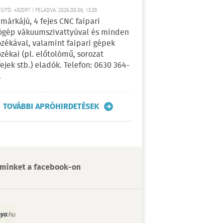
ÍTÓ: 452097 | FELADVA: 2026.08.06, 13:28
márkájú, 4 fejes CNC faipari
gép vákuumszivattyúval és minden
ozékával, valamint faipari gépek
ozékai (pl. előtolómű, sorozat
fejek stb.) eladók. Telefon: 0630 364-
.
TOVÁBBI APRÓHIRDETÉSEK
minket a facebook-on