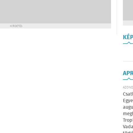
HIRDETÉS
KÉ
AP
AZONOS
Csat
Egye
augu
megl
Trop
Vada