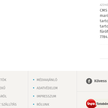
AZONOS
CMS 
maró
tart
tart
fúró
7784
OTÓK
MÉDIAAJÁNLÓ
Kövess 
EKŰ
ADATVÉDELEM
SRÓL
IMPRESSZUM
 SZÁLLÍTÁS
RÓLUNK