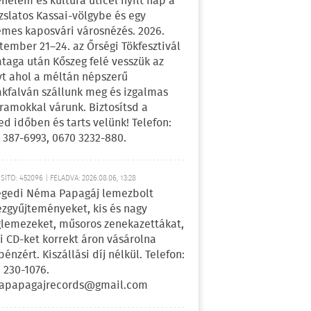
énelem és kultúra úticél nyílt nap a
zslatos Kassai-völgybe és egy
emes kaposvári városnézés. 2026.
tember 21–24. az Őrségi Tökfesztivál
ataga után Kőszeg felé vesszük az
yt ahol a méltán népszerű
kfalván szállunk meg és izgalmas
ramokkal várunk. Biztosítsd a
ed időben és tarts velünk! Telefon:
 387-6993, 0670 3232-880.
ÍTÓ: 452096 | FELADVA: 2026.08.06, 13:28
egedi Néma Papagáj lemezbolt
zgyűjteményeket, kis és nagy
lemezeket, műsoros zenekazettákat,
i CD-ket korrekt áron vásárolna
pénzért. Kiszállási díj nélkül. Telefon:
 230-1076.
apapagajrecords@gmail.com