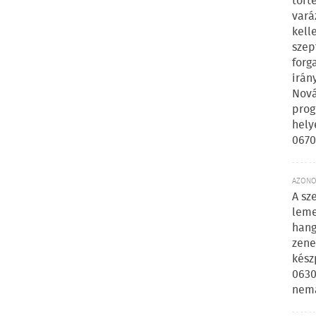
tört
vará
kell
szep
forg
irán
Nová
prog
hely
0670
AZONOS
A sz
leme
hang
zene
kész
0630
nem