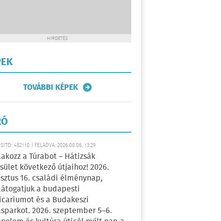
HIRDETÉS
PEK
TOVÁBBI KÉPEK
RÓ
ÍTÓ: 452110 | FELADVA: 2026.08.06, 13:29
lakozz a Túrabot – Hátizsák
sület következő útjaihoz! 2026.
sztus 16. családi élménynap,
átogatjuk a budapesti
icariumot és a Budakeszi
sparkot. 2026. szeptember 5–6.