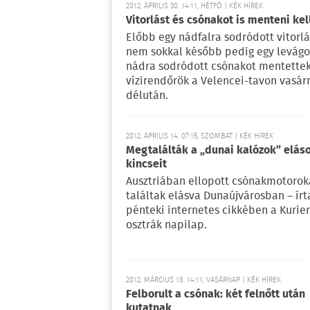
2012. ÁPRILIS 30. 14:11, HÉTFŐ | KÉK HÍREK
Vitorlást és csónakot is menteni kel
Előbb egy nádfalra sodródott vitorlá
nem sokkal később pedig egy levágo
nádra sodródott csónakot mentettek
vízirendőrök a Velencei-tavon vasá
délután.
2012. ÁPRILIS 14. 07:15, SZOMBAT | KÉK HÍREK
Megtalálták a „dunai kalózok” eláso
kincseit
Ausztriában ellopott csónakmotorok
találtak elásva Dunaújvárosban – írt
pénteki internetes cikkében a Kurie
osztrák napilap.
2012. MÁRCIUS 18. 14:11, VASÁRNAP | KÉK HÍREK
Felborult a csónak: két felnőtt után
kutatnak