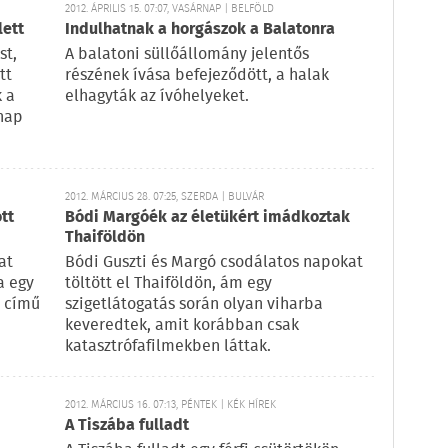
2012. ÁPRILIS 15. 07:07, VASÁRNAP | BELFÖLD
lett
Indulhatnak a horgászok a Balatonra
st,
A balatoni süllőállomány jelentős
tt
részének ívása befejeződött, a halak
 a
elhagyták az ívóhelyeket.
rnap
2012. MÁRCIUS 28. 07:25, SZERDA | BULVÁR
tt
Bódi Margóék az életükért imádkoztak
Thaiföldön
at
Bódi Guszti és Margó csodálatos napokat
a egy
töltött el Thaiföldön, ám egy
r című
szigetlátogatás során olyan viharba
keveredtek, amit korábban csak
katasztrófafilmekben láttak.
2012. MÁRCIUS 16. 07:13, PÉNTEK | KÉK HÍREK
A Tiszába fulladt