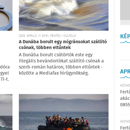
KÉ
2020. ÁPRILIS 17. 09:51, PÉNTEK | KÜLFÖLD
A Dunába borult egy migránsokat szállító
csónak, többen eltűntek
A Dunába borult csütörtök este egy
illegális bevándorlókat szállító csónak a
adóra
szerb-román határon, többen eltűntek -
AP
egyei
közölte a Mediafax hírügynökség.
TI-t.
AZONOS
Fert
akác
0855
AZONOS
Fert