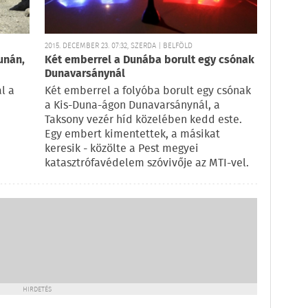
2015. DECEMBER 23. 07:32, SZERDA | BELFÖLD
unán,
Két emberrel a Dunába borult egy csónak
Dunavarsánynál
l a
Két emberrel a folyóba borult egy csónak
a Kis-Duna-ágon Dunavarsánynál, a
Taksony vezér híd közelében kedd este.
Egy embert kimentettek, a másikat
keresik - közölte a Pest megyei
katasztrófavédelem szóvivője az MTI-vel.
HIRDETÉS