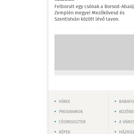
Felborult egy csónak a Borsod-Abaúj
Zemplén megyei Mezőkövesd és
Szentistván között lévő tavon.
HÍREK
BABAF
PROGRAMOK
KÖZÉRD
CÉGREGISZTER
A VÁRO
KÉPEK
HÁZHOZ