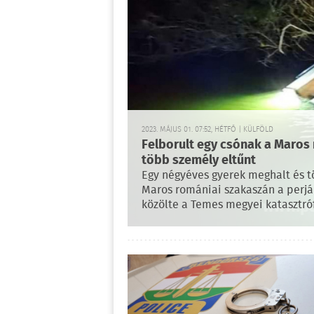
2023. MÁJUS 01. 07:52, HÉTFŐ | KÜLFÖLD
Felborult egy csónak a Maros
több személy eltűnt
Egy négyéves gyerek meghalt és t
Maros romániai szakaszán a perjá
közölte a Temes megyei katasztró