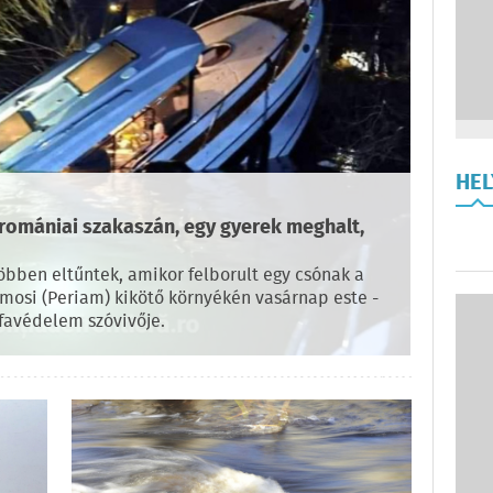
HE
 romániai szakaszán, egy gyerek meghalt,
öbben eltűntek, amikor felborult egy csónak a
mosi (Periam) kikötő környékén vasárnap este -
favédelem szóvivője.