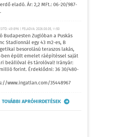
erdő eladó. Ár: 2,2 MFt.: 06-20/987-
.
ÍTÓ: 451896 | FELADVA: 2026.08.05, 11:50
ó Budapesten Zuglóban a Puskás
nc Stadionnál egy 43 m2-es, B
getikai besorolású teraszos lakás,
-ben épült emelet ráépítéssel saját
ri beállóval és tárolóval! Irányár:
 millió forint. Érdeklődni: 36 30/480-
s://www.ingatlan.com/35448967
TOVÁBBI APRÓHIRDETÉSEK