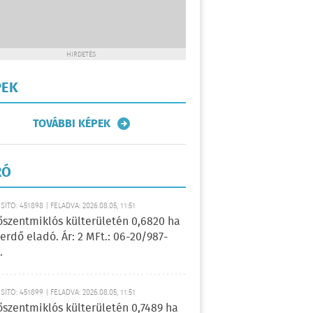
HIRDETÉS
PEK
TOVÁBBI KÉPEK
RÓ
ÍTÓ: 451898 | FELADVA: 2026.08.05, 11:51
őszentmiklós külterületén 0,6820 ha
erdő eladó. Ár: 2 MFt.: 06-20/987-
.
ÍTÓ: 451899 | FELADVA: 2026.08.05, 11:51
őszentmiklós külterületén 0,7489 ha