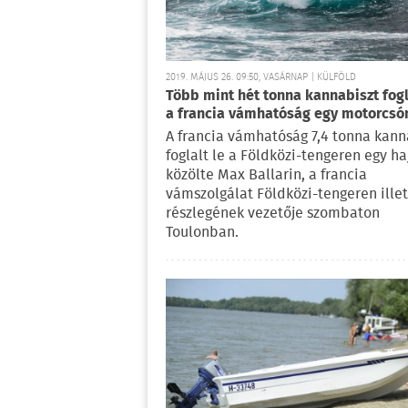
2019. MÁJUS 26. 09:50, VASÁRNAP | KÜLFÖLD
Több mint hét tonna kannabiszt fogl
a francia vámhatóság egy motorcs
A francia vámhatóság 7,4 tonna kann
foglalt le a Földközi-tengeren egy ha
közölte Max Ballarin, a francia
vámszolgálat Földközi-tengeren ille
részlegének vezetője szombaton
Toulonban.