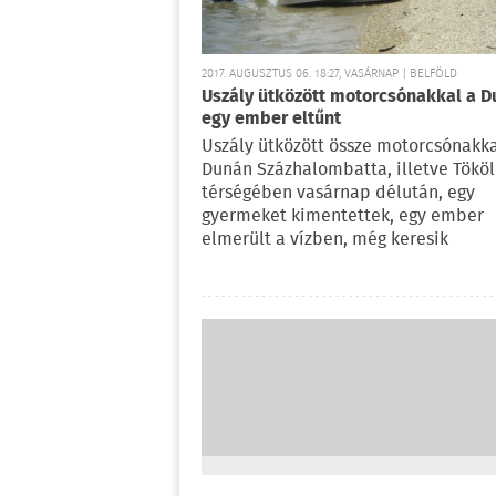
2017. AUGUSZTUS 06. 18:27, VASÁRNAP | BELFÖLD
Uszály ütközött motorcsónakkal a D
egy ember eltűnt
Uszály ütközött össze motorcsónakka
Dunán Százhalombatta, illetve Tököl
térségében vasárnap délután, egy
gyermeket kimentettek, egy ember
elmerült a vízben, még keresik