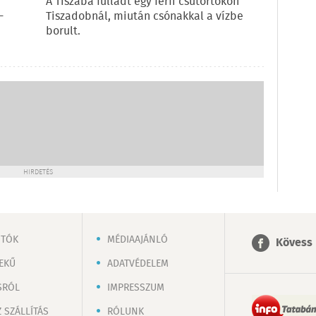
A Tiszába fulladt egy férfi csütörtökön
-
Tiszadobnál, miután csónakkal a vízbe
borult.
HIRDETÉS
OTÓK
MÉDIAAJÁNLÓ
Kövess 
EKŰ
ADATVÉDELEM
SRÓL
IMPRESSZUM
 SZÁLLÍTÁS
RÓLUNK