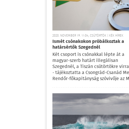
2020. NOVEMBER 19. 11:04, CSÜTÖRTÖK | KÉK HÍREK
Ismét csónakokon próbálkoztak a
határsértők Szegednél
Két csoport is csónakkal lépte át a
magyar-szerb határt illegálisan
Szegednél, a Tiszán csütörtökre virr
- tájékoztatta a Csongrád-Csanád M
Rendőr-főkapitányság szóvivője az M