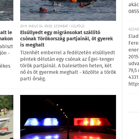
akác
0855
2019. MÁJUS 04. 05:00, SZOMBAT | KÜLFÖLD
AZONOS
alt le
Elsüllyedt egy migránsokat szállító
Elad
ónakon
csónak Törökország partjainál, öt gyerek
Fere
is meghalt
abiszt
ener
Tizenhét emberrel a fedélzetén elsüllyedt
jón -
2015
péntek délután egy csónak az Égei-tenger
udva
török partjainál. A balesetben heten, két
tékes
79,5
nő és öt gyermek meghalt - közölte a török
4331
parti őrség.
http