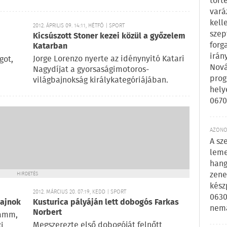
tört
vará
kell
2012. ÁPRILIS 09. 14:11, HÉTFŐ | SPORT
szep
Kicsúszott Stoner kezei közül a győzelem
forg
Katarban
irán
Jorge Lorenzo nyerte az idénynyitó Katari
got,
Nová
Nagydíjat a gyorsaságimotoros-
prog
világbajnokság királykategóriájában.
hely
0670
AZONOS
A sz
leme
hang
zene
HIRDETÉS
kész
2012. MÁRCIUS 20. 07:19, KEDD | SPORT
0630
bajnok
Kusturica pályáján lett dobogós Farkas
nem
Norbert
Hamm,
Megszerezte első dobogóját felnőtt
i