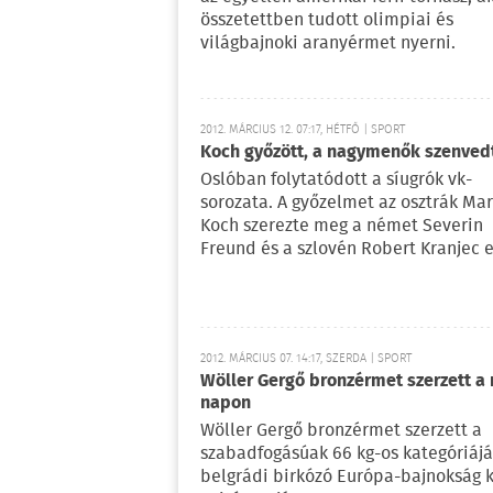
összetettben tudott olimpiai és
világbajnoki aranyérmet nyerni.
2012. MÁRCIUS 12. 07:17, HÉTFŐ | SPORT
Koch győzött, a nagymenők szenved
Oslóban folytatódott a síugrók vk-
sorozata. A győzelmet az osztrák Mar
Koch szerezte meg a német Severin
Freund és a szlovén Robert Kranjec e
2012. MÁRCIUS 07. 14:17, SZERDA | SPORT
Wöller Gergő bronzérmet szerzett a 
napon
Wöller Gergő bronzérmet szerzett a
szabadfogásúak 66 kg-os kategóriáj
belgrádi birkózó Európa-bajnokság 