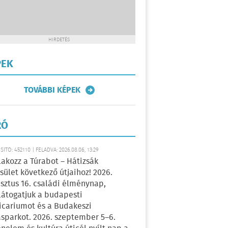
HIRDETÉS
PEK
TOVÁBBI KÉPEK
RÓ
ÍTÓ: 452110 | FELADVA: 2026.08.06, 13:29
lakozz a Túrabot – Hátizsák
sület következő útjaihoz! 2026.
sztus 16. családi élménynap,
átogatjuk a budapesti
icariumot és a Budakeszi
sparkot. 2026. szeptember 5–6.