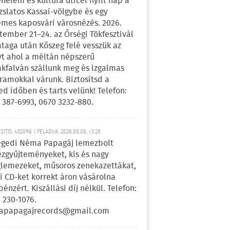
énelem és kultúra úticél nyílt nap a
zslatos Kassai-völgybe és egy
emes kaposvári városnézés. 2026.
tember 21–24. az Őrségi Tökfesztivál
ataga után Kőszeg felé vesszük az
yt ahol a méltán népszerű
kfalván szállunk meg és izgalmas
ramokkal várunk. Biztosítsd a
ed időben és tarts velünk! Telefon:
 387-6993, 0670 3232-880.
ÍTÓ: 452096 | FELADVA: 2026.08.06, 13:28
egedi Néma Papagáj lemezbolt
zgyűjteményeket, kis és nagy
lemezeket, műsoros zenekazettákat,
i CD-ket korrekt áron vásárolna
pénzért. Kiszállási díj nélkül. Telefon:
 230-1076.
apapagajrecords@gmail.com