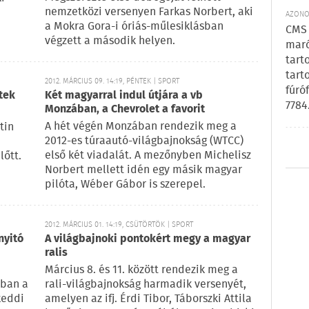
nemzetközi versenyen Farkas Norbert, aki
AZONOS
a Mokra Gora-i óriás-műlesiklásban
CMS 
végzett a második helyen.
maró
tart
tart
2012. MÁRCIUS 09. 14:19, PÉNTEK | SPORT
fúró
tek
Két magyarral indul útjára a vb
7784
Monzában, a Chevrolet a favorit
A hét végén Monzában rendezik meg a
tin
2012-es túraautó-világbajnokság (WTCC)
első két viadalát. A mezőnyben Michelisz
lőtt.
Norbert mellett idén egy másik magyar
pilóta, Wéber Gábor is szerepel.
2012. MÁRCIUS 01. 14:19, CSÜTÖRTÖK | SPORT
nyitó
A világbajnoki pontokért megy a magyar
ralis
Március 8. és 11. között rendezik meg a
ában a
rali-világbajnokság harmadik versenyét,
keddi
amelyen az ifj. Érdi Tibor, Táborszki Attila