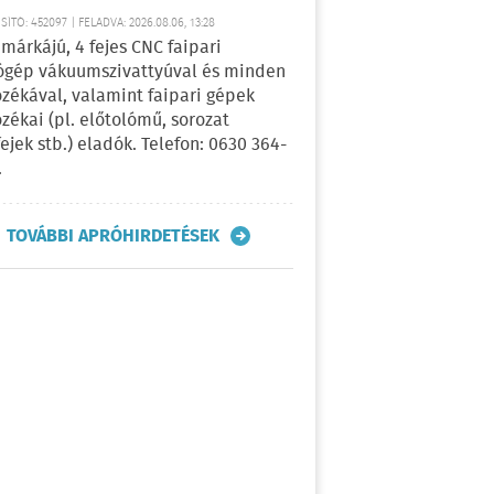
ÍTÓ: 452097 | FELADVA: 2026.08.06, 13:28
márkájú, 4 fejes CNC faipari
gép vákuumszivattyúval és minden
ozékával, valamint faipari gépek
ozékai (pl. előtolómű, sorozat
fejek stb.) eladók. Telefon: 0630 364-
.
TOVÁBBI APRÓHIRDETÉSEK