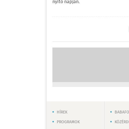
nyitó napján.
HÍREK
BABAF
PROGRAMOK
KÖZÉRD