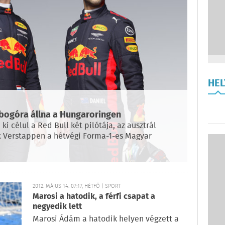
HE
obogóra állna a Hungaroringen
ki célul a Red Bull két pilótája, az ausztrál
x Verstappen a hétvégi Forma-1-es Magyar
2012. MÁJUS 14. 07:17, HÉTFŐ | SPORT
Marosi a hatodik, a férfi csapat a
negyedik lett
Marosi Ádám a hatodik helyen végzett a