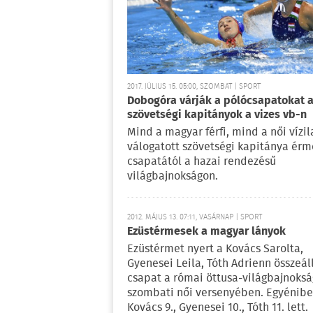
2017. JÚLIUS 15. 05:00, SZOMBAT | SPORT
Dobogóra várják a pólócsapatokat 
szövetségi kapitányok a vizes vb-n
Mind a magyar férfi, mind a női vízi
válogatott szövetségi kapitánya érm
csapatától a hazai rendezésű
világbajnokságon.
2012. MÁJUS 13. 07:11, VASÁRNAP | SPORT
Ezüstérmesek a magyar lányok
Ezüstérmet nyert a Kovács Sarolta,
Gyenesei Leila, Tóth Adrienn összeál
csapat a római öttusa-világbajnoksá
szombati női versenyében. Egyénib
Kovács 9., Gyenesei 10., Tóth 11. lett.