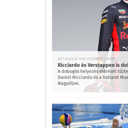
2017. JÚLIUS 27. 19:38, CSÜTÖRTÖK | SPORT
Ricciardo és Verstappen is d
A dobogós helyezés elérését tűzte 
Daniel Ricciardo és a holland Ma
Nagydíjon.