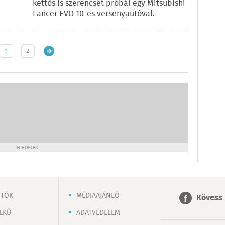
kettős is szerencsét próbál egy Mitsubishi
Lancer EVO 10-es versenyautóval.
1
2
HIRDETÉS
OTÓK
MÉDIAAJÁNLÓ
Kövess 
EKŰ
ADATVÉDELEM