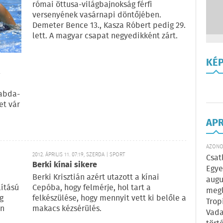
római öttusa-világbajnokság férfi
versenyének vasárnapi döntőjében.
Demeter Bence 13., Kasza Róbert pedig 29.
lett. A magyar csapat negyedikként zárt.
KÉ
a
labda-
et vár
AP
AZONOS
2012. ÁPRILIS 11. 07:19, SZERDA | SPORT
Csat
Berki kínai sikere
Egye
Berki Krisztián azért utazott a kínai
augu
lítású
Cepóba, hogy felmérje, hol tart a
megl
g
felkészülése, hogy mennyit vett ki belőle a
Trop
en
makacs kézsérülés.
Vada