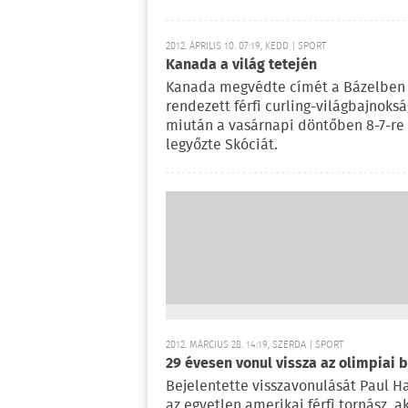
2012. ÁPRILIS 10. 07:19, KEDD | SPORT
Kanada a világ tetején
Kanada megvédte címét a Bázelben
rendezett férfi curling-világbajnoksá
miután a vasárnapi döntőben 8-7-re
legyőzte Skóciát.
2012. MÁRCIUS 28. 14:19, SZERDA | SPORT
29 évesen vonul vissza az olimpiai 
Bejelentette visszavonulását Paul 
az egyetlen amerikai férfi tornász, ak