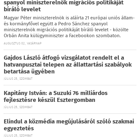
spanyol miniszterelnök migrációs politikáját
bíráló levelet
Magyar Péter miniszterelnök is aláírta 21 európai uniós állam-
és kormányfővel együtt a Pedro Sánchez spanyol
miniszterelnök migrációs politikáját bíráló levelet - közölte
Orbán Anita külügyminiszter a Facebookon szombaton.
AUGUSZTUS 02., VASÁRNAP
Gajdos László átfogó vizsgálatot rendelt el a
hatvanpusztai telepen az állattartási szabályok
betartása ügyében
JÚLIUS 25., SZOMBAT
Kapitány István: a Suzuki 76 milliárdos
fejlesztésre készül Esztergomban
JÚLIUS 25., SZOMBAT
Elindul a közmédia megújulásáról szóló szakmai
egyeztetés
JÚLIUS 25., SZOMBAT