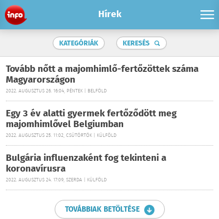
Hírek
KATEGÓRIÁK
KERESÉS
Tovább nőtt a majomhimlő-fertőzöttek száma
Magyarországon
2022. AUGUSZTUS 26. 16:04, PÉNTEK | BELFÖLD
Egy 3 év alatti gyermek fertőződött meg
majomhimlővel Belgiumban
2022. AUGUSZTUS 25. 11:02, CSÜTÖRTÖK | KÜLFÖLD
Bulgária influenzaként fog tekinteni a
koronavírusra
2022. AUGUSZTUS 24. 17:09, SZERDA | KÜLFÖLD
TOVÁBBIAK BETÖLTÉSE