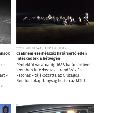
2022. JÚNIUS 20. 14:03, HÉTFŐ | KÉK HÍREK
ránsok
Csaknem ezerhétszáz határsértő ellen
intézkedtek a hétvégén
sok
Péntektől vasárnapig 1688 határsértővel
szemben intézkedtek a rendőrök és a
árt -
katonák - tájékoztatta az Országos
Rendőr-főkapitányság hétfőn az MTI-t.
 a