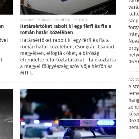
tört
vará
kell
szep
2022. AUGUSZTUS 08. 12:03, HÉTFŐ | BELFÖLD
en
Határsértőket rabolt ki egy férfi és fia a
forg
román határ közelében
irán
ővel
Határsértőket rabolt ki egy férfi és fia a
Nová
román határ közelében, Csongrád-Csanád
prog
megyében, elfogták őket, a bíróság
hely
t.
elrendelte letartóztatásukat - tájékoztatta
0670
a megyei főügyészség szóvivője hétfőn az
MTI-t.
AZONOS
A sz
leme
hang
zene
kész
0630
nem