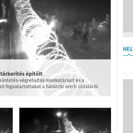
HE
árkerítés építőit
üntetés-végrehajtás munkatársait és a
ó fogvatartottakat a határzár szerb oldaláról