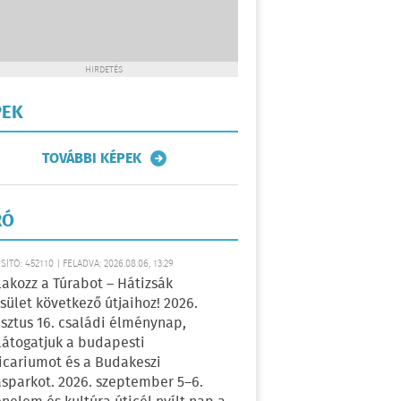
HIRDETÉS
PEK
TOVÁBBI KÉPEK
RÓ
ÍTÓ: 452110 | FELADVA: 2026.08.06, 13:29
lakozz a Túrabot – Hátizsák
sület következő útjaihoz! 2026.
sztus 16. családi élménynap,
átogatjuk a budapesti
icariumot és a Budakeszi
sparkot. 2026. szeptember 5–6.