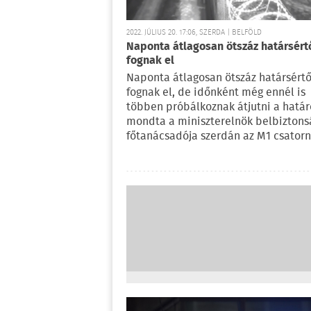
2022. JÚLIUS 20. 17:06, SZERDA | BELFÖLD
Naponta átlagosan ötszáz határsért
fognak el
Naponta átlagosan ötszáz határsértő
fognak el, de időnként még ennél is
többen próbálkoznak átjutni a határ
mondta a miniszterelnök belbiztons
főtanácsadója szerdán az M1 csatorn