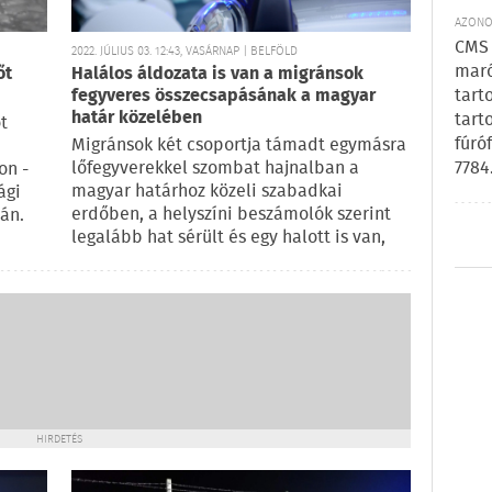
AZONOS
CMS 
2022. JÚLIUS 03. 12:43, VASÁRNAP | BELFÖLD
maró
őt
Halálos áldozata is van a migránsok
tart
fegyveres összecsapásának a magyar
határ közelében
tart
t
fúró
Migránsok két csoportja támadt egymásra
7784
lőfegyverekkel szombat hajnalban a
on -
magyar határhoz közeli szabadkai
ági
erdőben, a helyszíni beszámolók szerint
án.
legalább hat sérült és egy halott is van,
HIRDETÉS