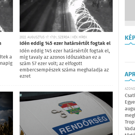
KÉ
2022. AUGUSZTUS 17. 17:01, SZERDA | KÉK HÍREK
n
Idén eddig 145 ezer határsértőt fogtak el
Idén eddig 145 ezer határsértőt fogtak el,
dtek a
míg tavaly az azonos időszakban ez a
rnapig
szám 57 ezer volt; az elfogott
embercsempészek száma meghaladja az
AP
ezret
AZONOS
Csat
Egye
augu
megl
Trop
Vada