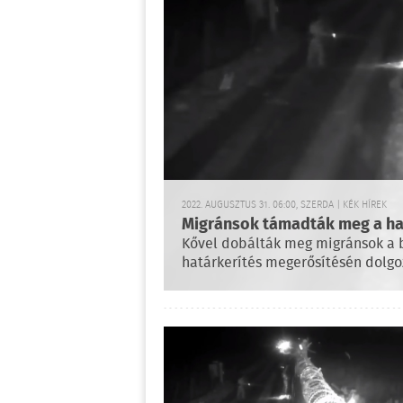
2022. AUGUSZTUS 31. 06:00, SZERDA | KÉK HÍREK
Migránsok támadták meg a hat
Kővel dobálták meg migránsok a b
határkerítés megerősítésén dolgoz