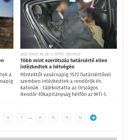
2022. JÚNIUS 06. 08:12, HÉTFŐ | BELFÖLD
en
Több mint ezerötszáz határsértő ellen
intézkedtek a hétvégén
tek a
Péntektől vasárnapig 1572 határsértővel
rnapig
szemben intézkedtek a rendőrök és
katonák - tájékoztatta az Országos
Rendőr-főkapitányság hétfőn az MTI-t.
…
6
7
11
12
13
14