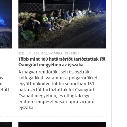
2022. JÚNIUS 26. 10:25, VASÁRNAP | KÉK HÍREK
Több mint 160 határsértőt tartóztattak föl
Csongrád megyében az éjszaka
A magyar rendőrök cseh és osztrák
ős
kollégáikkal, valamint a polgárőrökkel
om
együttműködve több csoportban 163
lőtt -
határsértőt tartóztattak föl Csongrád-
Csanád megyében, és elfogtak egy
embercsempészt vasárnapra virradó
éjszaka