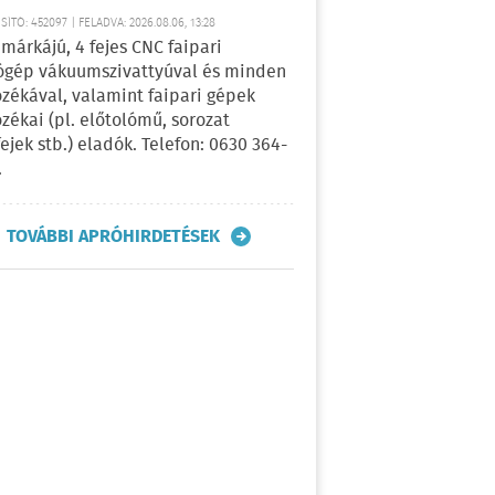
ÍTÓ: 452097 | FELADVA: 2026.08.06, 13:28
márkájú, 4 fejes CNC faipari
gép vákuumszivattyúval és minden
ozékával, valamint faipari gépek
ozékai (pl. előtolómű, sorozat
fejek stb.) eladók. Telefon: 0630 364-
.
TOVÁBBI APRÓHIRDETÉSEK