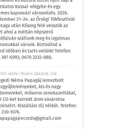
énelem és kultúra úticél nyílt nap a
zslatos Kassai-völgybe és egy
emes kaposvári városnézés. 2026.
tember 21–24. az Őrségi Tökfesztivál
ataga után Kőszeg felé vesszük az
yt ahol a méltán népszerű
kfalván szállunk meg és izgalmas
ramokkal várunk. Biztosítsd a
ed időben és tarts velünk! Telefon:
 387-6993, 0670 3232-880.
ÍTÓ: 452096 | FELADVA: 2026.08.06, 13:28
egedi Néma Papagáj lemezbolt
zgyűjteményeket, kis és nagy
lemezeket, műsoros zenekazettákat,
i CD-ket korrekt áron vásárolna
pénzért. Kiszállási díj nélkül. Telefon:
 230-1076.
apapagajrecords@gmail.com