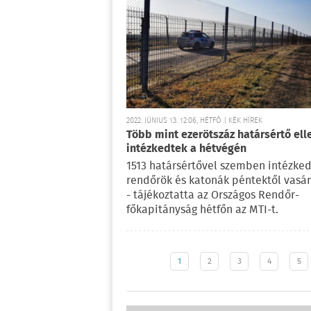
2022. JÚNIUS 13. 12:06, HÉTFŐ | KÉK HÍREK
Több mint ezerötszáz határsértő ell
intézkedtek a hétvégén
1513 határsértővel szemben intézked
rendőrök és katonák péntektől vasá
- tájékoztatta az Országos Rendőr-
főkapitányság hétfőn az MTI-t.
1
2
3
4
5