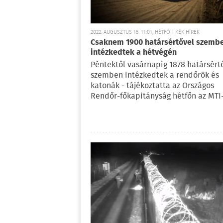
2022. AUGUSZTUS 15. 11:01, HÉTFŐ | KÉK HÍREK
Csaknem 1900 határsértővel szemb
intézkedtek a hétvégén
Péntektől vasárnapig 1878 határsért
szemben intézkedtek a rendőrök és
katonák - tájékoztatta az Országos
Rendőr-főkapitányság hétfőn az MTI-