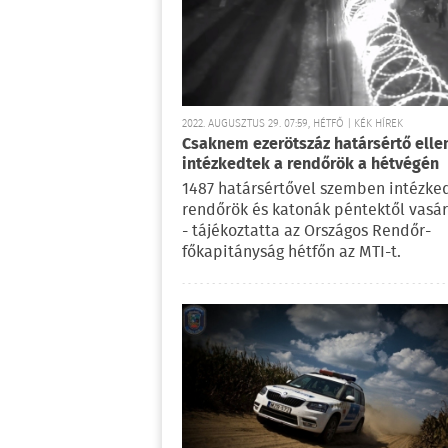
2022. AUGUSZTUS 29. 07:59, HÉTFŐ | KÉK HÍREK
Csaknem ezerötszáz határsértő elle
intézkedtek a rendőrök a hétvégén
1487 határsértővel szemben intézke
rendőrök és katonák péntektől vasá
- tájékoztatta az Országos Rendőr-
főkapitányság hétfőn az MTI-t.