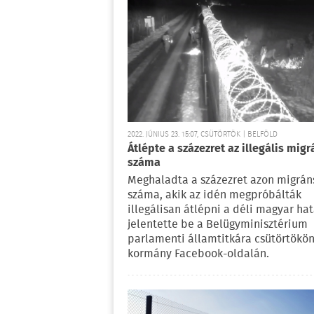
2022. JÚNIUS 23. 15:07, CSÜTÖRTÖK | BELFÖLD
Átlépte a százezret az illegális mig
száma
Meghaladta a százezret azon migrán
száma, akik az idén megpróbálták
illegálisan átlépni a déli magyar hat
jelentette be a Belügyminisztérium
parlamenti államtitkára csütörtökön
kormány Facebook-oldalán.