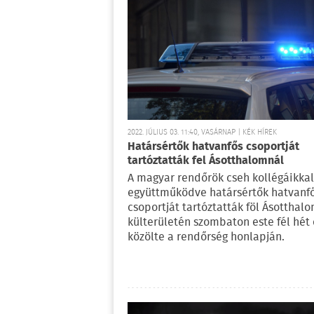
2022. JÚLIUS 03. 11:40, VASÁRNAP | KÉK HÍREK
Határsértők hatvanfős csoportját
tartóztatták fel Ásotthalomnál
A magyar rendőrök cseh kollégáikkal
együttműködve határsértők hatvanf
csoportját tartóztatták föl Ásotthal
külterületén szombaton este fél hét e
közölte a rendőrség honlapján.