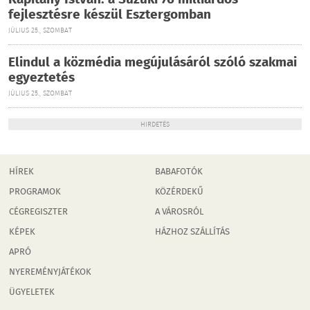
Kapitány István: a Suzuki 76 milliárdos
fejlesztésre készül Esztergomban
JÚLIUS 25., SZOMBAT
Elindul a közmédia megújulásáról szóló szakmai
egyeztetés
JÚLIUS 25., SZOMBAT
HIRDETÉS
HÍREK
BABAFOTÓK
PROGRAMOK
KÖZÉRDEKŰ
CÉGREGISZTER
A VÁROSRÓL
KÉPEK
HÁZHOZ SZÁLLÍTÁS
APRÓ
NYEREMÉNYJÁTÉKOK
ÜGYELETEK