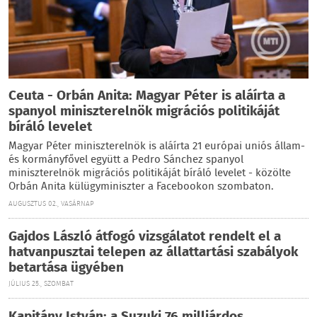
Ceuta - Orbán Anita: Magyar Péter is aláírta a
spanyol miniszterelnök migrációs politikáját
bíráló levelet
Magyar Péter miniszterelnök is aláírta 21 európai uniós állam-
és kormányfővel együtt a Pedro Sánchez spanyol
miniszterelnök migrációs politikáját bíráló levelet - közölte
Orbán Anita külügyminiszter a Facebookon szombaton.
AUGUSZTUS 02., VASÁRNAP
Gajdos László átfogó vizsgálatot rendelt el a
hatvanpusztai telepen az állattartási szabályok
betartása ügyében
JÚLIUS 25., SZOMBAT