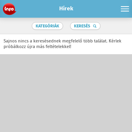
Hírek
KATEGÓRIÁK
KERESÉS
Sajnos nincs a keresésednek megfelelő több találat. Kérlek
próbálkozz újra más feltételekkel!