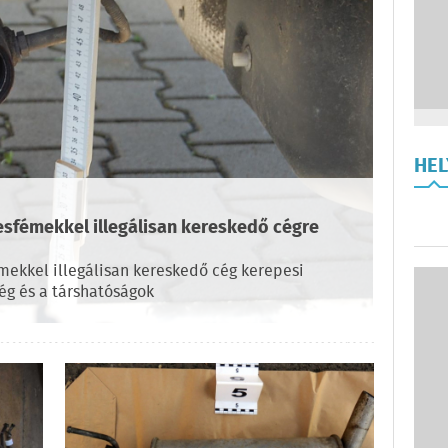
HE
esfémekkel illegálisan kereskedő cégre
mekkel illegálisan kereskedő cég kerepesi
ég és a társhatóságok