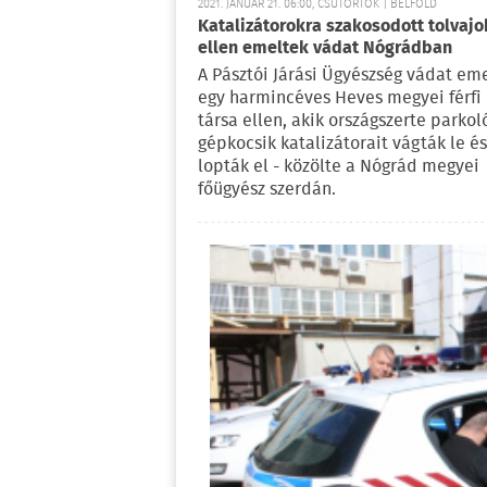
2021. JANUÁR 21. 06:00, CSÜTÖRTÖK | BELFÖLD
Katalizátorokra szakosodott tolvajo
ellen emeltek vádat Nógrádban
A Pásztói Járási Ügyészség vádat em
egy harmincéves Heves megyei férfi 
társa ellen, akik országszerte parkol
gépkocsik katalizátorait vágták le és
lopták el - közölte a Nógrád megyei
főügyész szerdán.