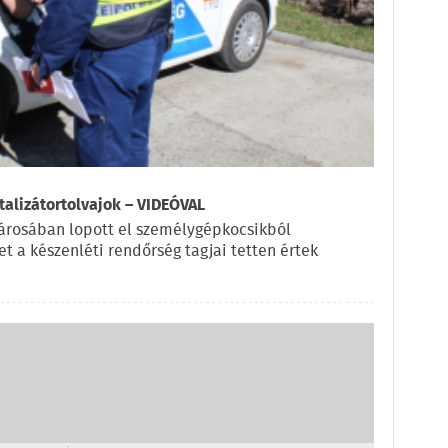
talizátortolvajok – VIDEÓVAL
árosában lopott el személygépkocsikból
ket a készenléti rendőrség tagjai tetten értek