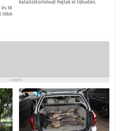
katalizátortolvajt fogtak el Újbudán.
 és 18
t több
HIRDETÉS