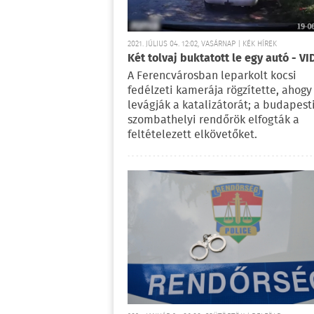
2021. JÚLIUS 04. 12:02, VASÁRNAP | KÉK HÍREK
Két tolvaj buktatott le egy autó - V
A Ferencvárosban leparkolt kocsi
fedélzeti kamerája rögzítette, ahogy
levágják a katalizátorát; a budapesti
szombathelyi rendőrök elfogták a
feltételezett elkövetőket.