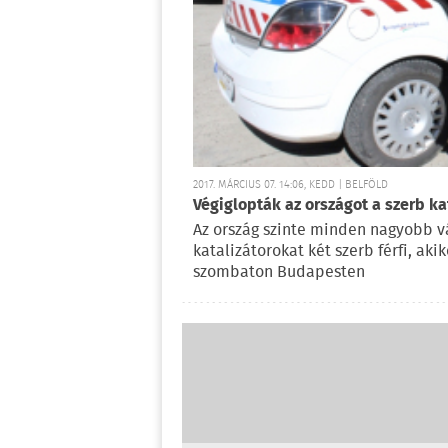
2017. MÁRCIUS 07. 14:06, KEDD | BELFÖLD
Végiglopták az országot a szerb ka
Az ország szinte minden nagyobb v
katalizátorokat két szerb férfi, aki
szombaton Budapesten