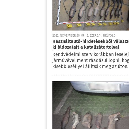
2022. NOVEMBER 30. 09:15, SZERDA | BELFÖLD
Használtautó-hirdetésekből választ
ki áldozatait a katalizátortolvaj
Rendvédelmi szerv korábban leselej
járművével ment ráadásul lopni, ho
kisebb eséllyel állítsák meg az úton.