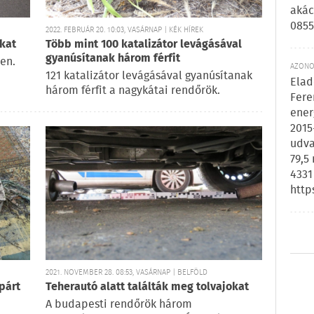
akác
0855
2022. FEBRUÁR 20. 10:03, VASÁRNAP | KÉK HÍREK
okat
Több mint 100 katalizátor levágásával
gyanúsítanak három férfit
ten.
AZONOS
121 katalizátor levágásával gyanúsítanak
Elad
három férfit a nagykátai rendőrök.
Fere
ener
2015
udva
79,5
4331
http
2021. NOVEMBER 28. 08:53, VASÁRNAP | BELFÖLD
párt
Teherautó alatt találták meg tolvajokat
A budapesti rendőrök három