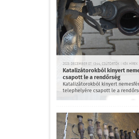
2023. DECEMBER 07. 13:44, CSÜTÖRTÖK | KÉK HÍREK
Katalizátorokból kinyert nem
csapott le a rendőrség
Katalizátorokból kinyert nemesfé
telephelyére csapott le a rendőrs