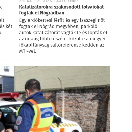
2019. MÁJUS 22. 08:12, SZERDA | KÉK HÍREK
k
Katalizátorokra szakosodott tolvajokat
fogták el Nógrádban
elt
Egy erdőkertesi férfit és egy isaszegi nőt
és két
fogtak el Nógrád megyében, parkoló
ó
autók katalizátorát vágták le és lopták el
az ország több részén - közölte a megyei
főkapitányság sajtóreferense kedden az
MTI-vel.