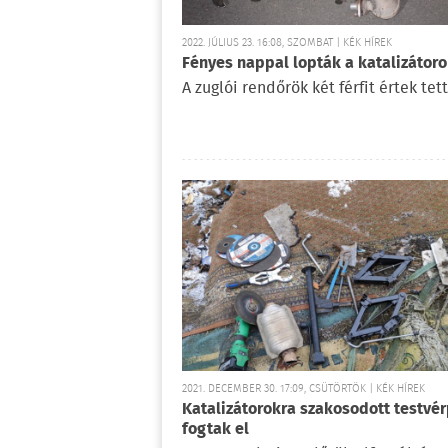
2022. JÚLIUS 23. 16:08, SZOMBAT | KÉK HÍREK
Fényes nappal lopták a katalizátor
A zuglói rendőrök két férfit értek tet
2021. DECEMBER 30. 17:09, CSÜTÖRTÖK | KÉK HÍREK
Katalizátorokra szakosodott testvér
fogtak el