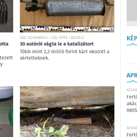
KÉ
2022. NOVEMBER 21. 13:53, HÉTFŐ | BELFÖLD
otta
30 autóról vágta le a katalizátort
Több mint 2,2 millió forint kárt okozott a
tezett
sértetteknek.
gy
AP
AZONOS
Fert
akác
0855
AZONOS
Fert