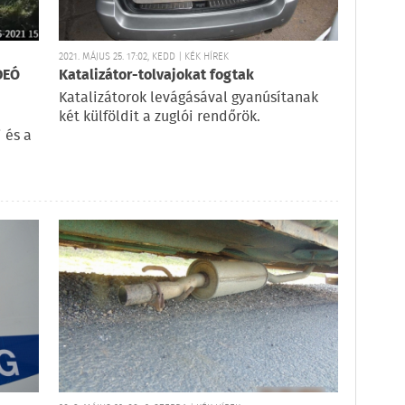
2021. MÁJUS 25. 17:02, KEDD | KÉK HÍREK
IDEÓ
Katalizátor-tolvajokat fogtak
Katalizátorok levágásával gyanúsítanak
két külföldit a zuglói rendőrök.
 és a