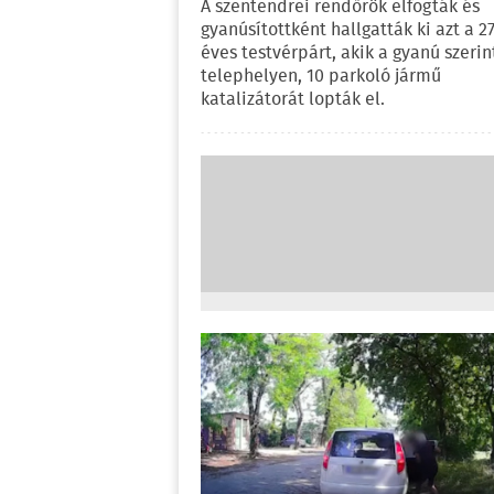
A szentendrei rendőrök elfogták és
gyanúsítottként hallgatták ki azt a 27
éves testvérpárt, akik a gyanú szerin
telephelyen, 10 parkoló jármű
katalizátorát lopták el.