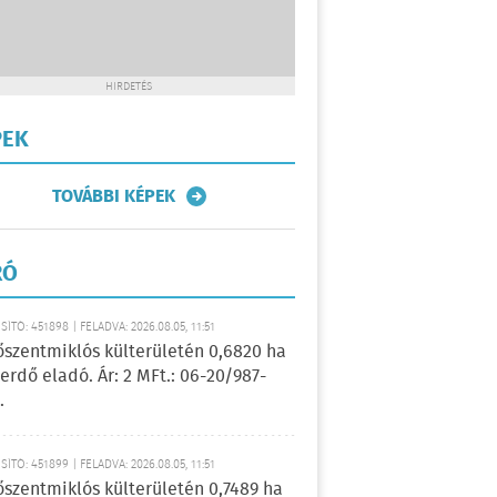
HIRDETÉS
PEK
TOVÁBBI KÉPEK
RÓ
ÍTÓ: 451898 | FELADVA: 2026.08.05, 11:51
őszentmiklós külterületén 0,6820 ha
erdő eladó. Ár: 2 MFt.: 06-20/987-
.
ÍTÓ: 451899 | FELADVA: 2026.08.05, 11:51
őszentmiklós külterületén 0,7489 ha