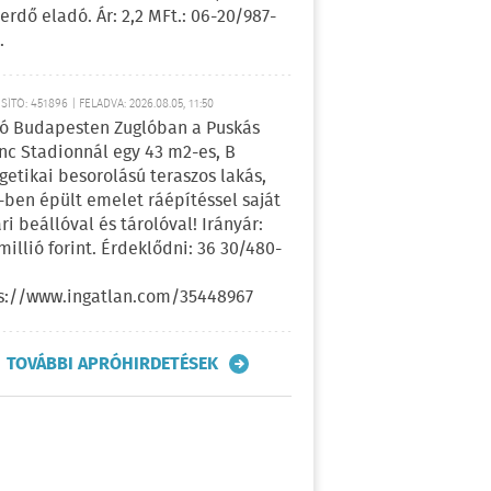
erdő eladó. Ár: 2,2 MFt.: 06-20/987-
.
ÍTÓ: 451896 | FELADVA: 2026.08.05, 11:50
ó Budapesten Zuglóban a Puskás
nc Stadionnál egy 43 m2-es, B
getikai besorolású teraszos lakás,
-ben épült emelet ráépítéssel saját
ri beállóval és tárolóval! Irányár:
 millió forint. Érdeklődni: 36 30/480-
s://www.ingatlan.com/35448967
TOVÁBBI APRÓHIRDETÉSEK