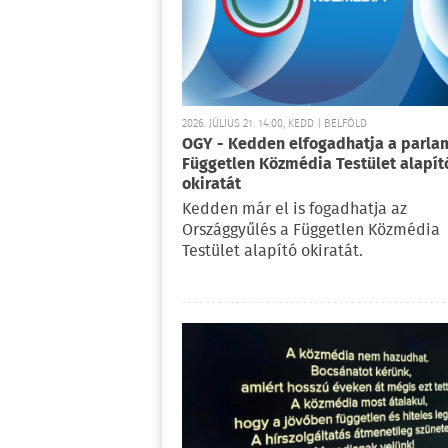
2026. JÚLIUS 21. 14:00, KEDD | BELFÖLD
OGY - Kedden elfogadhatja a parla
Független Közmédia Testület alapít
okiratát
Kedden már el is fogadhatja az
Országgyűlés a Független Közmédia
Testület alapító okiratát.