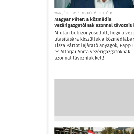
2026. JÚNIUS 01. 10:00, HÉTFŐ | BELFÖLD
Magyar Péter: a közmédia
vezérigazgatóinak azonnal távozniuk
Miután bebizonyosodott, hogy a vez
utasítására készültek a közmédiába
Tisza Pártot lejárató anyagok, Papp 
és Altorjai Anita vezérigazgatóknak
azonnal távozniuk kell!