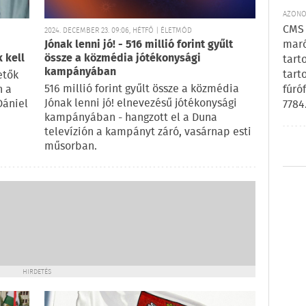
AZONOS
CMS 
2024. DECEMBER 23. 09:06, HÉTFŐ | ÉLETMÓD
maró
Jónak lenni jó! - 516 millió forint gyűlt
 kell
össze a közmédia jótékonysági
tart
kampányában
tart
etők
516 millió forint gyűlt össze a közmédia
fúró
n a
Jónak lenni jó! elnevezésű jótékonysági
Dániel
7784
kampányában - hangzott el a Duna
televízión a kampányt záró, vasárnap esti
műsorban.
HIRDETÉS