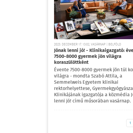
2023. DECEMBER 17. 13:02, VASÁRNAP | BELFÖLD
Jónak lenni jó! - Klinikaigazgató: év
7500-8000 gyermek jön világra
koraszülöttként
Évente 7500-8000 gyermek jön túl ko
világra - mondta Szabó Attila, a
Semmelweis Egyetem klinikai
rektorhelyettese, Gyermekgyógyásza
Klinikájának igazgatója a közmédia 
lenni jó! című műsorában vasárnap.
1