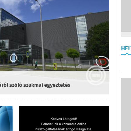
HE
áról szóló szakmai egyeztetés