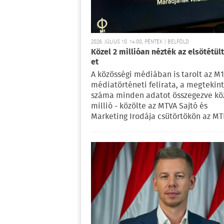
2026. JÚLIUS 10. 14:00, PÉNTEK | BELFÖLD
Közel 2 millióan nézték az elsötétül
et
A közösségi médiában is tarolt az M1
médiatörténeti felirata, a megtekin
száma minden adatot összegezve köz
millió - közölte az MTVA Sajtó és
Marketing Irodája csütörtökön az MTI