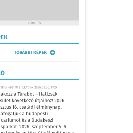
HIRDETÉS
PEK
TOVÁBBI KÉPEK
RÓ
ÍTÓ: 452110 | FELADVA: 2026.08.06, 13:29
lakozz a Túrabot – Hátizsák
sület következő útjaihoz! 2026.
sztus 16. családi élménynap,
átogatjuk a budapesti
icariumot és a Budakeszi
sparkot. 2026. szeptember 5–6.