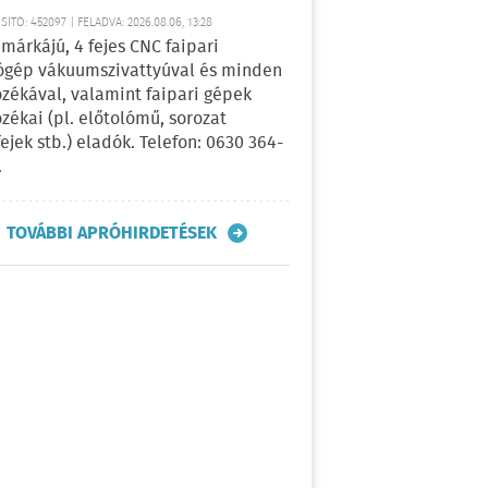
ÍTÓ: 452097 | FELADVA: 2026.08.06, 13:28
márkájú, 4 fejes CNC faipari
gép vákuumszivattyúval és minden
ozékával, valamint faipari gépek
ozékai (pl. előtolómű, sorozat
fejek stb.) eladók. Telefon: 0630 364-
.
TOVÁBBI APRÓHIRDETÉSEK