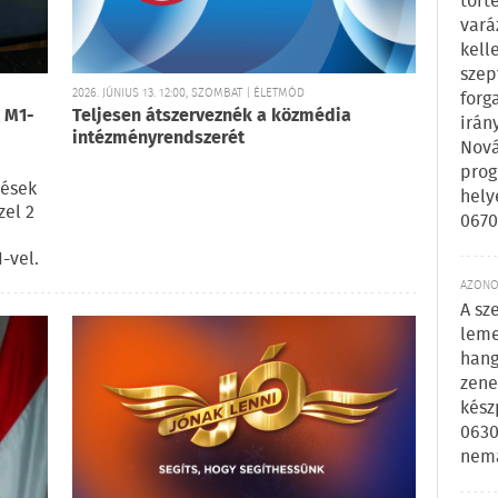
tört
vará
kell
szep
2026. JÚNIUS 13. 12:00, SZOMBAT | ÉLETMÓD
forg
t M1-
Teljesen átszerveznék a közmédia
irán
intézményrendszerét
Nová
prog
tések
hely
el 2
0670
-vel.
AZONOS
A sz
leme
hang
zene
kész
0630
nem