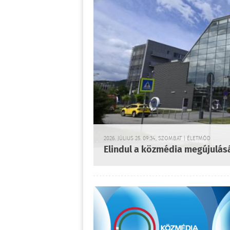
2026. JÚLIUS 25. 09:34, SZOMBAT | ÉLETMÓD
Elindul a közmédia megújulás