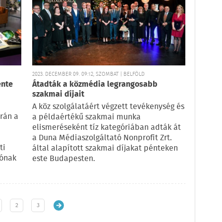
2023. DECEMBER 09. 09:12, SZOMBAT | BELFÖLD
ente
Átadták a közmédia legrangosabb
szakmai díjait
A köz szolgálatáért végzett tevékenység és
rán a
a példaértékű szakmai munka
elismeréseként tíz kategóriában adták át
a Duna Médiaszolgáltató Nonprofit Zrt.
ti
által alapított szakmai díjakat pénteken
Jónak
este Budapesten.
2
3