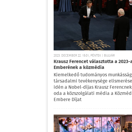
2023. DECEMBER 22. 15:01, PÉNTEK | BULVÁR
Krausz Ferencet választotta a 2023-
Emberének a közmédia
Kiemelkedő tudományos munkásság
társadalmi tevékenysége elismerés
idén a Nobel-díjas Krausz Ferencnek 
oda a közszolgálati média a Közméd
Embere Díjat