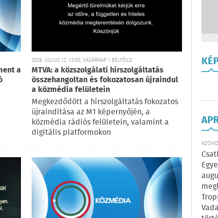
KÉ
2026. JÚLIUS 12. 13:00, VASÁRNAP | BELFÖLD
ment a
MTVA: a közszolgálati hírszolgáltatás
ó
összehangoltan és fokozatosan újraindul
a közmédia felületein
Megkezdődött a hírszolgáltatás fokozatos
újraindítása az M1 képernyőjén, a
AP
közmédia rádiós felületein, valamint a
digitális platformokon
AZONOS
Csat
Egye
augu
megl
Trop
Vada