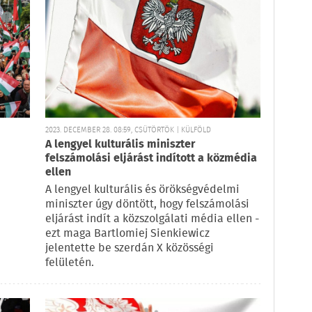
2023. DECEMBER 28. 08:59, CSÜTÖRTÖK | KÜLFÖLD
A lengyel kulturális miniszter
felszámolási eljárást indított a közmédia
ellen
A lengyel kulturális és örökségvédelmi
miniszter úgy döntött, hogy felszámolási
eljárást indít a közszolgálati média ellen -
ezt maga Bartlomiej Sienkiewicz
jelentette be szerdán X közösségi
felületén.