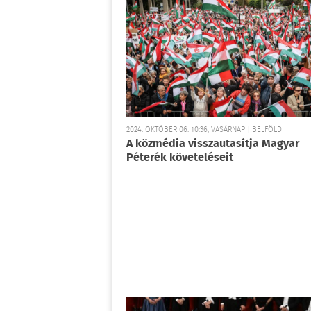
2024. OKTÓBER 06. 10:36, VASÁRNAP | BELFÖLD
A közmédia visszautasítja Magyar
Péterék követeléseit