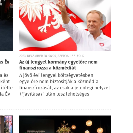
2023. DECEMBER 20. 06:00, SZERDA | BELFÖLD
as Év
Az új lengyel kormány egyelőre nem
finanszírozza a közmédiát
a és
A jövő évi lengyel költségvetésben
eként
egyelőre nem biztosítják a közmédia
ítélte
finanszírozását, az csak a jelenlegi helyzet
ia Év
\"javítása\" után lesz lehetséges