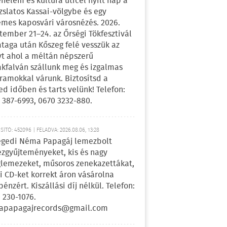
énelem és kultúra úticél nyílt nap a
zslatos Kassai-völgybe és egy
emes kaposvári városnézés. 2026.
tember 21–24. az Őrségi Tökfesztivál
ataga után Kőszeg felé vesszük az
yt ahol a méltán népszerű
kfalván szállunk meg és izgalmas
ramokkal várunk. Biztosítsd a
ed időben és tarts velünk! Telefon:
 387-6993, 0670 3232-880.
ÍTÓ: 452096 | FELADVA: 2026.08.06, 13:28
egedi Néma Papagáj lemezbolt
zgyűjteményeket, kis és nagy
lemezeket, műsoros zenekazettákat,
i CD-ket korrekt áron vásárolna
pénzért. Kiszállási díj nélkül. Telefon:
 230-1076.
apapagajrecords@gmail.com