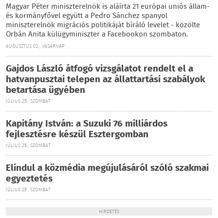
Magyar Péter miniszterelnök is aláírta 21 európai uniós állam-
és kormányfővel együtt a Pedro Sánchez spanyol
miniszterelnök migrációs politikáját bíráló levelet - közölte
Orbán Anita külügyminiszter a Facebookon szombaton.
AUGUSZTUS 02., VASÁRNAP
Gajdos László átfogó vizsgálatot rendelt el a
hatvanpusztai telepen az állattartási szabályok
betartása ügyében
JÚLIUS 25., SZOMBAT
Kapitány István: a Suzuki 76 milliárdos
fejlesztésre készül Esztergomban
JÚLIUS 25., SZOMBAT
Elindul a közmédia megújulásáról szóló szakmai
egyeztetés
JÚLIUS 25., SZOMBAT
HIRDETÉS