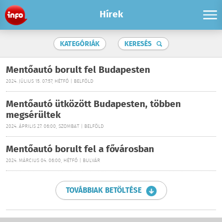
Hírek
KATEGÓRIÁK
KERESÉS
Mentőautó borult fel Budapesten
2024. JÚLIUS 15. 07:57, HÉTFŐ | BELFÖLD
Mentőautó ütközött Budapesten, többen
megsérültek
2024. ÁPRILIS 27. 06:00, SZOMBAT | BELFÖLD
Mentőautó borult fel a fővárosban
2024. MÁRCIUS 04. 06:00, HÉTFŐ | BULVÁR
TOVÁBBIAK BETÖLTÉSE