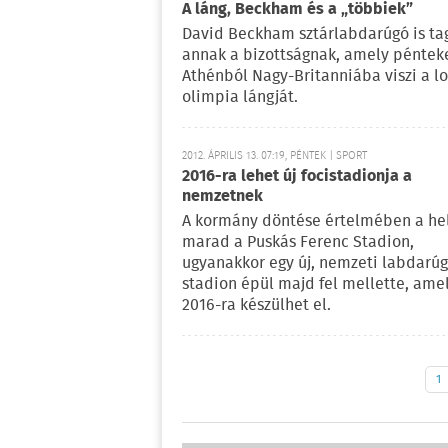
A láng, Beckham és a „többiek”
David Beckham sztárlabdarúgó is ta
annak a bizottságnak, amely péntek
Athénból Nagy-Britanniába viszi a l
olimpia lángját.
2012. ÁPRILIS 13. 07:19, PÉNTEK | SPORT
2016-ra lehet új focistadionja a
nemzetnek
A kormány döntése értelmében a he
marad a Puskás Ferenc Stadion,
ugyanakkor egy új, nemzeti labdarúg
stadion épül majd fel mellette, ame
2016-ra készülhet el.
1