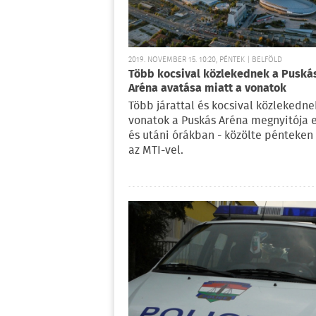
2019. NOVEMBER 15. 10:20, PÉNTEK | BELFÖLD
Több kocsival közlekednek a Puská
Aréna avatása miatt a vonatok
Több járattal és kocsival közlekedne
vonatok a Puskás Aréna megnyitója e
és utáni órákban - közölte pénteken
az MTI-vel.