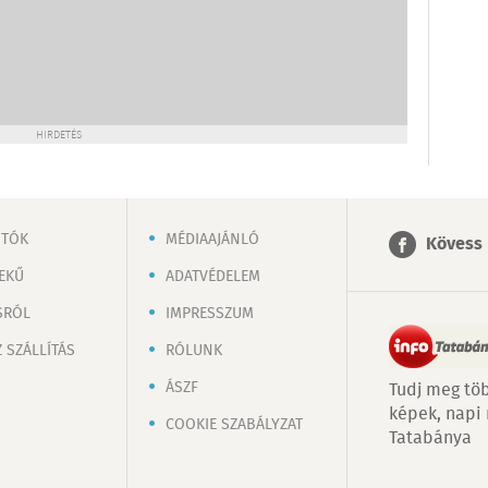
HIRDETÉS
OTÓK
MÉDIAAJÁNLÓ
Kövess 
EKŰ
ADATVÉDELEM
SRÓL
IMPRESSZUM
 SZÁLLÍTÁS
RÓLUNK
ÁSZF
Tudj meg töb
képek, napi
COOKIE SZABÁLYZAT
Tatabánya