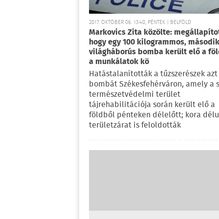
2017. OKTÓBER 06. 13:40, PÉNTEK | BELFÖLD
Markovics Zita közölte: megállapíto
hogy egy 100 kilogrammos, másodi
világháborús bomba került elő a fö
a munkálatok kö
Hatástalanították a tűzszerészek azt
bombát Székesfehérváron, amely a s
természetvédelmi terület
tájrehabilitációja során került elő a
földből pénteken délelőtt; kora dél
területzárat is feloldották