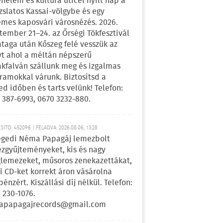
énelem és kultúra úticél nyílt nap a
zslatos Kassai-völgybe és egy
emes kaposvári városnézés. 2026.
tember 21–24. az Őrségi Tökfesztivál
ataga után Kőszeg felé vesszük az
yt ahol a méltán népszerű
kfalván szállunk meg és izgalmas
ramokkal várunk. Biztosítsd a
ed időben és tarts velünk! Telefon:
 387-6993, 0670 3232-880.
ÍTÓ: 452096 | FELADVA: 2026.08.06, 13:28
egedi Néma Papagáj lemezbolt
zgyűjteményeket, kis és nagy
lemezeket, műsoros zenekazettákat,
i CD-ket korrekt áron vásárolna
pénzért. Kiszállási díj nélkül. Telefon:
 230-1076.
apapagajrecords@gmail.com