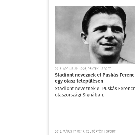
2016. ÁPRILIS 29. 10:25, PÉNTEK | SPORT
Stadiont neveznek el Puskás Ferenc
egy olasz településen
Stadiont neveznek el Puskás Ferencr
olaszországi Signában.
2012. MÁJUS 17. 07:19, CSÜTÖRTÖK | SPORT