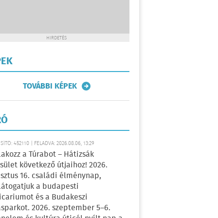
HIRDETÉS
PEK
TOVÁBBI KÉPEK
RÓ
ÍTÓ: 452110 | FELADVA: 2026.08.06, 13:29
lakozz a Túrabot – Hátizsák
sület következő útjaihoz! 2026.
sztus 16. családi élménynap,
átogatjuk a budapesti
icariumot és a Budakeszi
sparkot. 2026. szeptember 5–6.