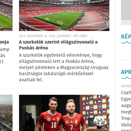
KÉ
2019. NOVEMBER 16. 15:29, SZOMBAT | KÉK HÍREK
ionja
A szurkolók szerint világszínvonalú a
Puskás Aréna
 Camp
A szurkolók egyöntetű véleménye, hogy
tás
világszínvonalú lett a Puskás Aréna,
t3
melyet pénteken a Magyarország-Uruguay
AP
barátságos labdarúgó-mérkőzéssel
avattak fel.
AZONOS
Csat
Egye
augu
megl
Trop
Vada