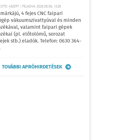
ÍTÓ: 452097 | FELADVA: 2026.08.06, 13:28
márkájú, 4 fejes CNC faipari
gép vákuumszivattyúval és minden
ozékával, valamint faipari gépek
ozékai (pl. előtolómű, sorozat
fejek stb.) eladók. Telefon: 0630 364-
.
TOVÁBBI APRÓHIRDETÉSEK