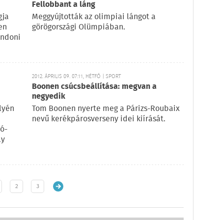
Fellobbant a láng
gja
Meggyújtották az olimpiai lángot a
en
görögországi Olümpiában.
ondoni
2012. ÁPRILIS 09. 07:11, HÉTFŐ | SPORT
Boonen csúcsbeállítása: megvan a
negyedik
lyén
Tom Boonen nyerte meg a Párizs-Roubaix
nevű kerékpárosverseny idei kiírását.
ó-
ly
2
3