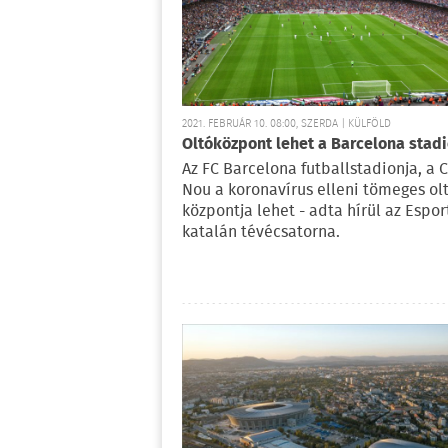
2021. FEBRUÁR 10. 08:00, SZERDA | KÜLFÖLD
Oltóközpont lehet a Barcelona stad
Az FC Barcelona futballstadionja, a
Nou a koronavírus elleni tömeges ol
központja lehet - adta hírül az Espor
katalán tévécsatorna.