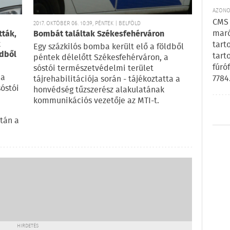
AZONOS
CMS 
2017. OKTÓBER 06. 10:39, PÉNTEK | BELFÖLD
maró
tták,
Bombát találtak Székesfehérváron
k
tart
Egy százkilós bomba került elő a földből
ldből
tart
péntek délelőtt Székesfehérváron, a
fúró
sóstói természetvédelmi terület
 a
7784
tájrehabilitációja során - tájékoztatta a
óstói
honvédség tűzszerész alakulatának
kommunikációs vezetője az MTI-t.
után a
HIRDETÉS