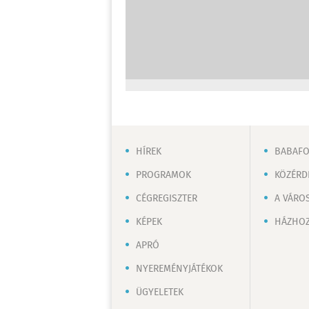
HÍREK
BABAF
PROGRAMOK
KÖZÉRD
CÉGREGISZTER
A VÁRO
KÉPEK
HÁZHOZ
APRÓ
NYEREMÉNYJÁTÉKOK
ÜGYELETEK