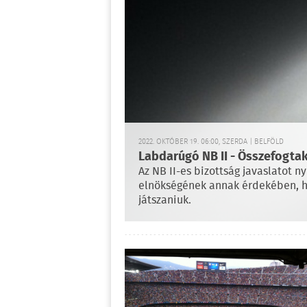
2022. OKTÓBER 19. 06:00, SZERDA | BELFÖLD
Labdarúgó NB II - Összefogtak
Az NB II-es bizottság javaslatot 
elnökségének annak érdekében, ho
játszaniuk.