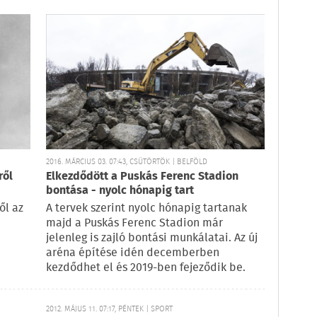
2016. MÁRCIUS 03. 07:43, CSÜTÖRTÖK | BELFÖLD
ről
Elkezdődött a Puskás Ferenc Stadion
bontása - nyolc hónapig tart
ől az
A tervek szerint nyolc hónapig tartanak
majd a Puskás Ferenc Stadion már
jelenleg is zajló bontási munkálatai. Az új
aréna építése idén decemberben
kezdődhet el és 2019-ben fejeződik be.
2012. MÁJUS 11. 07:17, PÉNTEK | SPORT