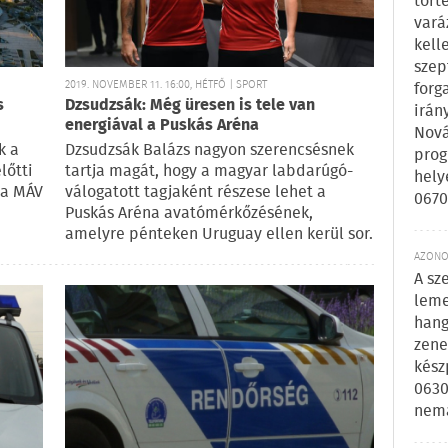
tört
vará
kell
szep
2019. NOVEMBER 11. 16:00, HÉTFŐ | SPORT
forg
s
Dzsudzsák: Még üresen is tele van
irán
energiával a Puskás Aréna
Nová
k a
Dzsudzsák Balázs nagyon szerencsésnek
prog
lőtti
tartja magát, hogy a magyar labdarúgó-
hely
 a MÁV
válogatott tagjaként részese lehet a
0670
Puskás Aréna avatómérkőzésének,
amelyre pénteken Uruguay ellen kerül sor.
AZONOS
A sz
leme
hang
zene
kész
0630
nem