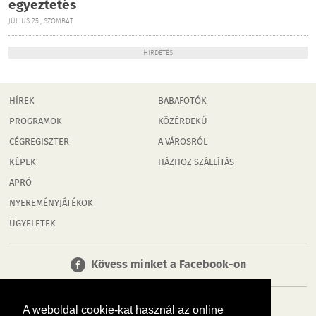
egyeztetés
JÚLIUS 25., SZOMBAT
HIRDETÉS
HÍREK
BABAFOTÓK
PROGRAMOK
KÖZÉRDEKŰ
CÉGREGISZTER
A VÁROSRÓL
KÉPEK
HÁZHOZ SZÁLLÍTÁS
APRÓ
NYEREMÉNYJÁTÉKOK
ÜGYELETEK
Kövess minket a Facebook-on
A weboldal cookie-kat használ az online