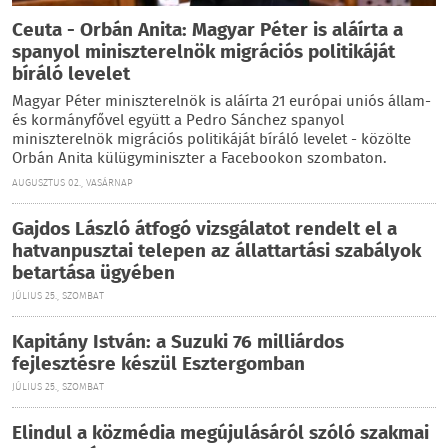
Ceuta - Orbán Anita: Magyar Péter is aláírta a
spanyol miniszterelnök migrációs politikáját
bíráló levelet
Magyar Péter miniszterelnök is aláírta 21 európai uniós állam-
és kormányfővel együtt a Pedro Sánchez spanyol
miniszterelnök migrációs politikáját bíráló levelet - közölte
Orbán Anita külügyminiszter a Facebookon szombaton.
AUGUSZTUS 02., VASÁRNAP
Gajdos László átfogó vizsgálatot rendelt el a
hatvanpusztai telepen az állattartási szabályok
betartása ügyében
JÚLIUS 25., SZOMBAT
Kapitány István: a Suzuki 76 milliárdos
fejlesztésre készül Esztergomban
JÚLIUS 25., SZOMBAT
Elindul a közmédia megújulásáról szóló szakmai