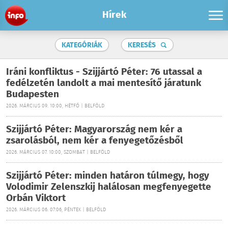
Hírek
KATEGÓRIÁK
KERESÉS
Iráni konfliktus - Szijjártó Péter: 76 utassal a
fedélzetén landolt a mai mentesítő járatunk
Budapesten
2026. MÁRCIUS 09. 10:00, HÉTFŐ | BELFÖLD
Szijjártó Péter: Magyarország nem kér a
zsarolásból, nem kér a fenyegetőzésből
2026. MÁRCIUS 07. 10:00, SZOMBAT | BELFÖLD
Szijjártó Péter: minden határon túlmegy, hogy
Volodimir Zelenszkij halálosan megfenyegette
Orbán Viktort
2026. MÁRCIUS 06. 07:06, PÉNTEK | BELFÖLD