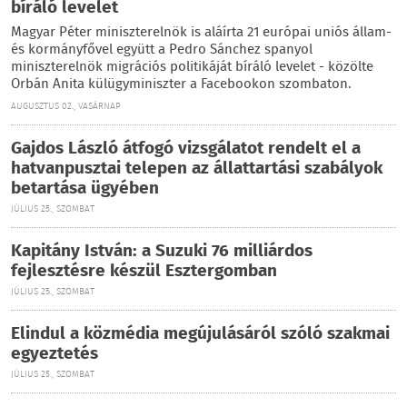
bíráló levelet
Magyar Péter miniszterelnök is aláírta 21 európai uniós állam-
és kormányfővel együtt a Pedro Sánchez spanyol
miniszterelnök migrációs politikáját bíráló levelet - közölte
Orbán Anita külügyminiszter a Facebookon szombaton.
AUGUSZTUS 02., VASÁRNAP
Gajdos László átfogó vizsgálatot rendelt el a
hatvanpusztai telepen az állattartási szabályok
betartása ügyében
JÚLIUS 25., SZOMBAT
Kapitány István: a Suzuki 76 milliárdos
fejlesztésre készül Esztergomban
JÚLIUS 25., SZOMBAT
Elindul a közmédia megújulásáról szóló szakmai
egyeztetés
JÚLIUS 25., SZOMBAT