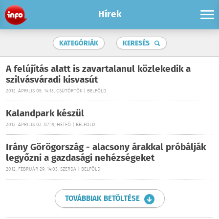
Hírek
KATEGÓRIÁK
KERESÉS
A felújítás alatt is zavartalanul közlekedik a
szilvásváradi kisvasút
2012. ÁPRILIS 05. 14:13, CSÜTÖRTÖK | BELFÖLD
Kalandpark készül
2012. ÁPRILIS 02. 07:19, HÉTFŐ | BELFÖLD
Irány Görögország - alacsony árakkal próbálják
legyőzni a gazdasági nehézségeket
2012. FEBRUÁR 29. 14:03, SZERDA | BELFÖLD
TOVÁBBIAK BETÖLTÉSE