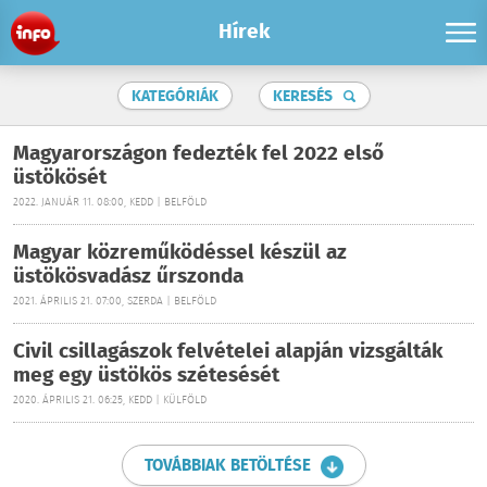
Hírek
KATEGÓRIÁK
KERESÉS
Magyarországon fedezték fel 2022 első
üstökösét
2022. JANUÁR 11. 08:00, KEDD | BELFÖLD
Magyar közreműködéssel készül az
üstökösvadász űrszonda
2021. ÁPRILIS 21. 07:00, SZERDA | BELFÖLD
Civil csillagászok felvételei alapján vizsgálták
meg egy üstökös szétesését
2020. ÁPRILIS 21. 06:25, KEDD | KÜLFÖLD
TOVÁBBIAK BETÖLTÉSE