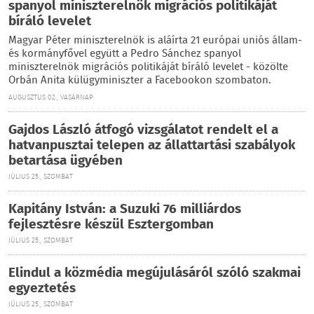
spanyol miniszterelnök migrációs politikáját
bíráló levelet
Magyar Péter miniszterelnök is aláírta 21 európai uniós állam-
és kormányfővel együtt a Pedro Sánchez spanyol
miniszterelnök migrációs politikáját bíráló levelet - közölte
Orbán Anita külügyminiszter a Facebookon szombaton.
AUGUSZTUS 02., VASÁRNAP
Gajdos László átfogó vizsgálatot rendelt el a
hatvanpusztai telepen az állattartási szabályok
betartása ügyében
JÚLIUS 25., SZOMBAT
Kapitány István: a Suzuki 76 milliárdos
fejlesztésre készül Esztergomban
JÚLIUS 25., SZOMBAT
Elindul a közmédia megújulásáról szóló szakmai
egyeztetés
JÚLIUS 25., SZOMBAT