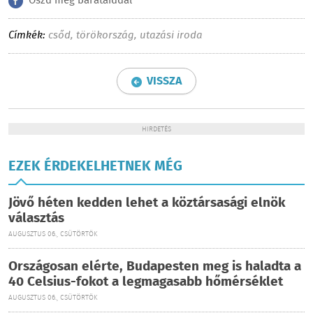
Oszd meg barátaiddal
Címkék:
csőd
,
törökország
,
utazási iroda
VISSZA
HIRDETÉS
EZEK ÉRDEKELHETNEK MÉG
Jövő héten kedden lehet a köztársasági elnök
választás
AUGUSZTUS 06., CSÜTÖRTÖK
Országosan elérte, Budapesten meg is haladta a
40 Celsius-fokot a legmagasabb hőmérséklet
AUGUSZTUS 06., CSÜTÖRTÖK