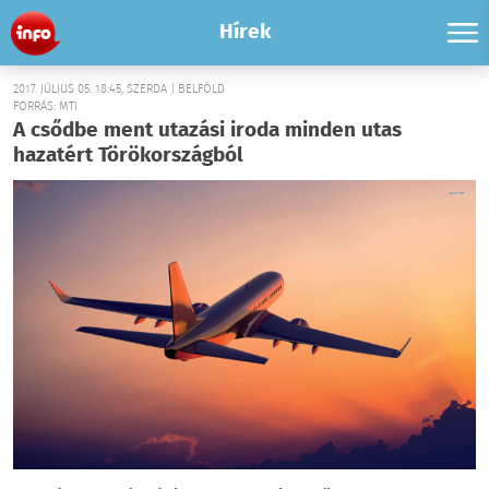
Hírek
2017. JÚLIUS 05. 18:45, SZERDA | BELFÖLD
FORRÁS: MTI
A csődbe ment utazási iroda minden utas
hazatért Törökországból