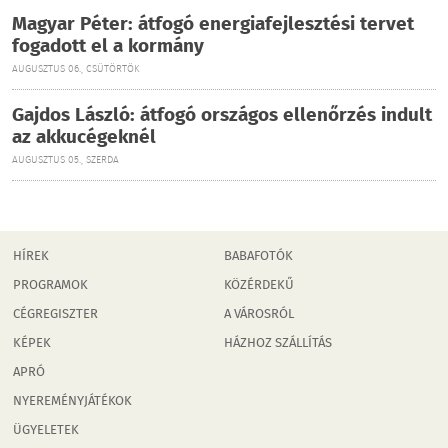
Magyar Péter: átfogó energiafejlesztési tervet
fogadott el a kormány
AUGUSZTUS 06., CSÜTÖRTÖK
Gajdos László: átfogó országos ellenőrzés indult
az akkucégeknél
AUGUSZTUS 05., SZERDA
HÍREK
BABAFOTÓK
PROGRAMOK
KÖZÉRDEKŰ
CÉGREGISZTER
A VÁROSRÓL
KÉPEK
HÁZHOZ SZÁLLÍTÁS
APRÓ
NYEREMÉNYJÁTÉKOK
ÜGYELETEK