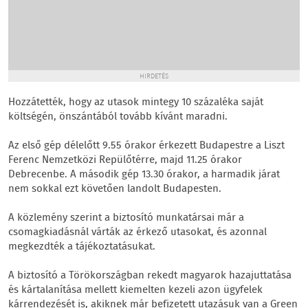
HIRDETÉS
Hozzátették, hogy az utasok mintegy 10 százaléka saját
költségén, önszántából tovább kívánt maradni.
Az első gép délelőtt 9.55 órakor érkezett Budapestre a Liszt
Ferenc Nemzetközi Repülőtérre, majd 11.25 órakor
Debrecenbe. A második gép 13.30 órakor, a harmadik járat
nem sokkal ezt követően landolt Budapesten.
A közlemény szerint a biztosító munkatársai már a
csomagkiadásnál várták az érkező utasokat, és azonnal
megkezdték a tájékoztatásukat.
A biztosító a Törökországban rekedt magyarok hazajuttatása
és kártalanítása mellett kiemelten kezeli azon ügyfelek
kárrendezését is, akiknek már befizetett utazásuk van a Green