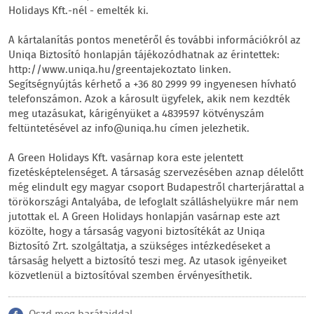
Holidays Kft.-nél - emelték ki.
A kártalanítás pontos menetéről és további információkról az
Uniqa Biztosító honlapján tájékozódhatnak az érintettek:
http://www.uniqa.hu/greentajekoztato linken.
Segítségnyújtás kérhető a +36 80 2999 99 ingyenesen hívható
telefonszámon. Azok a károsult ügyfelek, akik nem kezdték
meg utazásukat, kárigényüket a 4839597 kötvényszám
feltüntetésével az info@uniqa.hu címen jelezhetik.
A Green Holidays Kft. vasárnap kora este jelentett
fizetésképtelenséget. A társaság szervezésében aznap délelőtt
még elindult egy magyar csoport Budapestről charterjárattal a
törökországi Antalyába, de lefoglalt szálláshelyükre már nem
jutottak el. A Green Holidays honlapján vasárnap este azt
közölte, hogy a társaság vagyoni biztosítékát az Uniqa
Biztosító Zrt. szolgáltatja, a szükséges intézkedéseket a
társaság helyett a biztosító teszi meg. Az utasok igényeiket
közvetlenül a biztosítóval szemben érvényesíthetik.