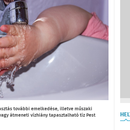
sztás további emelkedése, illetve műszaki
HE
gy átmeneti vízhiány tapasztalható tíz Pest