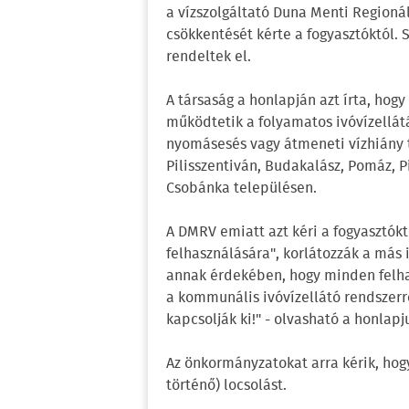
a vízszolgáltató Duna Menti Regionál
csökkentését kérte a fogyasztóktól.
rendeltek el.
A társaság a honlapján azt írta, ho
működtetik a folyamatos ivóvízellát
nyomásesés vagy átmeneti vízhiány t
Pilisszentiván, Budakalász, Pomáz, Pi
Csobánka településen.
A DMRV emiatt azt kéri a fogyasztókt
felhasználására", korlátozzák a más 
annak érdekében, hogy minden felhas
a kommunális ivóvízellátó rendszer
kapcsolják ki!" - olvasható a honlapj
Az önkormányzatokat arra kérik, hogy
történő) locsolást.