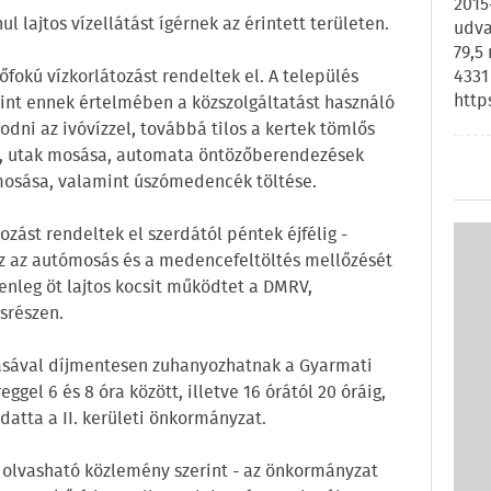
2015
l lajtos vízellátást ígérnek az érintett területen.
udva
79,5
4331
fokú vízkorlátozást rendeltek el. A település
http
int ennek értelmében a közszolgáltatást használó
odni az ivóvízzel, továbbá tilos a kertek tömlős
dák, utak mosása, automata öntözőberendezések
osása, valamint úszómedencék töltése.
ozást rendeltek el szerdától péntek éjfélig -
Ez az autómosás és a medencefeltöltés mellőzését
elenleg öt lajtos kocsit működtet a DMRV,
srészen.
ásával díjmentesen zuhanyozhatnak a Gyarmati
el 6 és 8 óra között, illetve 16 órától 20 óráig,
datta a II. kerületi önkormányzat.
n olvasható közlemény szerint - az önkormányzat