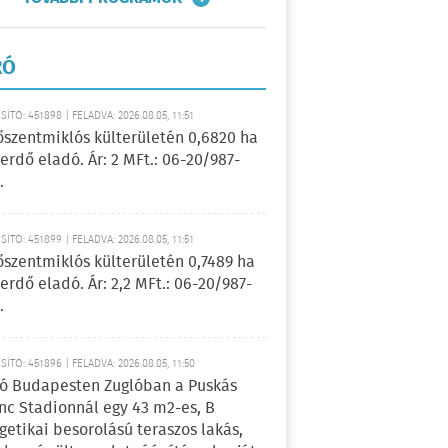
RÓ
ÍTÓ: 451898 | FELADVA: 2026.08.05, 11:51
őszentmiklós külterületén 0,6820 ha
erdő eladó. Ár: 2 MFt.: 06-20/987-
.
ÍTÓ: 451899 | FELADVA: 2026.08.05, 11:51
őszentmiklós külterületén 0,7489 ha
erdő eladó. Ár: 2,2 MFt.: 06-20/987-
.
ÍTÓ: 451896 | FELADVA: 2026.08.05, 11:50
ó Budapesten Zuglóban a Puskás
nc Stadionnál egy 43 m2-es, B
getikai besorolású teraszos lakás,