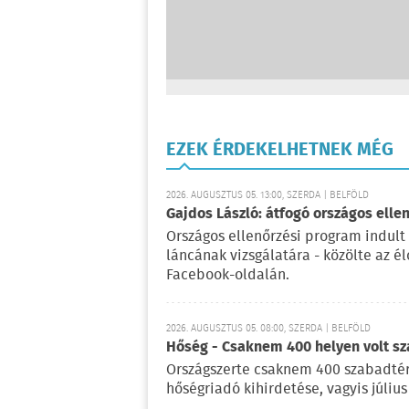
EZEK ÉRDEKELHETNEK MÉG
2026. AUGUSZTUS 05. 13:00, SZERDA | BELFÖLD
Gajdos László: átfogó országos elle
Országos ellenőrzési program indult
láncának vizsgálatára - közölte az é
Facebook-oldalán.
2026. AUGUSZTUS 05. 08:00, SZERDA | BELFÖLD
Hőség - Csaknem 400 helyen volt sza
Országszerte csaknem 400 szabadtéri
hőségriadó kihirdetése, vagyis július