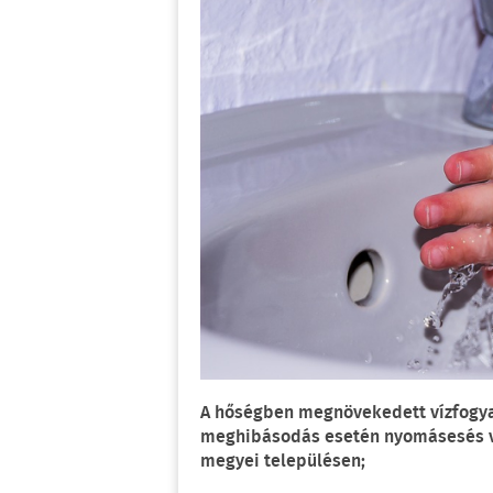
A hőségben megnövekedett vízfogya
meghibásodás esetén nyomásesés va
megyei településen;