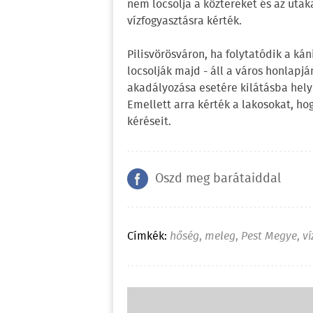
nem locsolja a köztereket és az utak
vízfogyasztásra kérték.
Pilisvörösváron, ha folytatódik a kán
locsolják majd - áll a város honlapj
akadályozása esetére kilátásba helye
Emellett arra kérték a lakosokat, ho
kéréseit.
Oszd meg barátaiddal
Címkék:
hőség
,
meleg
,
Pest Megye
,
ví