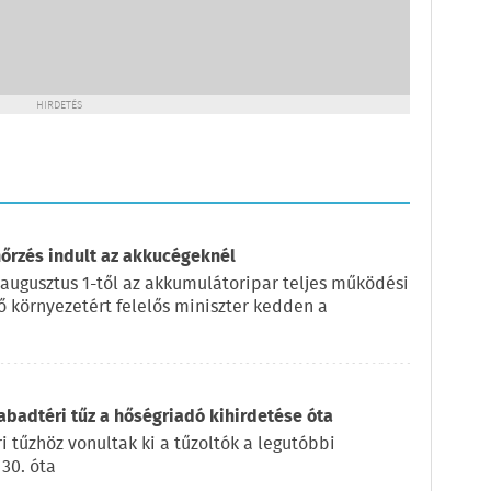
HIRDETÉS
nőrzés indult az akkucégeknél
 augusztus 1-től az akkumulátoripar teljes működési
lő környezetért felelős miniszter kedden a
badtéri tűz a hőségriadó kihirdetése óta
 tűzhöz vonultak ki a tűzoltók a legutóbbi
 30. óta