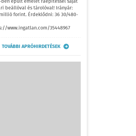
-ben épült emelet ráépítéssel saját
ri beállóval és tárolóval! Irányár:
 millió forint. Érdeklődni: 36 30/480-
s://www.ingatlan.com/35448967
TOVÁBBI APRÓHIRDETÉSEK