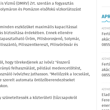
is Vízmű (DMRV) Zrt. szerdán a fogyasztás
 Solymáron és Pomázon elsőfokú vízkorlátozást
AP
gy minden eszközüket maximális kapacitással
AZONOS
ás biztosítása érdekében. Ennek ellenére
Fert
apasztalható Üröm, Pilisborosjenő, Solymár,
akác
0855
lisszántó, Pilisszentkereszt, Pilisvörösvár és
AZONOS
ól, hogy törekedjenek az ivóvíz "ésszerű
Fert
irányú felhasználást, például medencetöltést,
akác
ználó ivóvízhez juthasson. "Mellőzzék a locsolást,
0855
re szerelt automata öntözőberendezéseket
ukon.
AZONOS
Elad
 szüneteltessék a közterületi (tűzcsapokról
Fere
ener