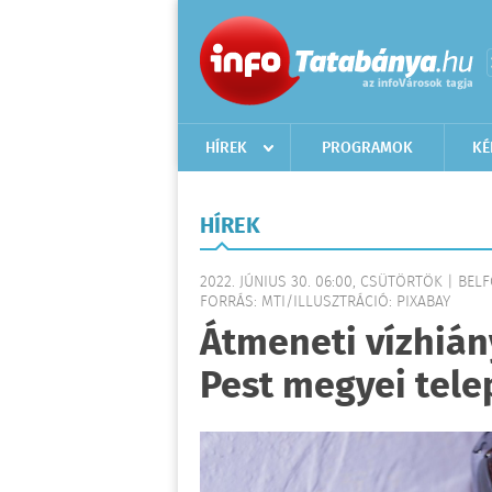
HÍREK
PROGRAMOK
KÉ
HÍREK
2022. JÚNIUS 30. 06:00, CSÜTÖRTÖK | BEL
FORRÁS: MTI/ILLUSZTRÁCIÓ: PIXABAY
Átmeneti vízhián
Pest megyei tele