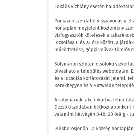
Lokális vízhiány esetén haladéktalanu
Pomázon szerdától visszavonásig első
honlapján megjelent közlemény szer
vízfogyasztók kötelesek a takarékosk
locsolása 6 és 23 óra között, a jár
működtetése, gépjárművek tömlős m
Solymáron szintén elsőfokú vízkorlát
olvasható a település weboldalán. 
és a locsolás korlátozását jelenti. J
Kerekhegyen és a Hutweide települé
A solymáriak lakcímkártya felmutat
Dezső Uszodában hétköznaponként regg
valamint hétvégén 8-tól 20 óráig - tu
Pilisborosjenőn - a község honlapjá