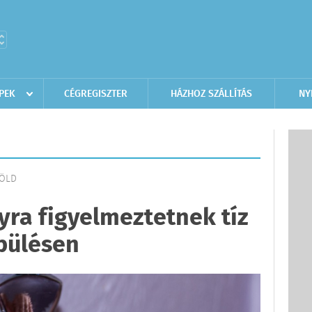
PEK
CÉGREGISZTER
HÁZHOZ SZÁLLÍTÁS
NY
FÖLD
yra figyelmeztetnek tíz
pülésen