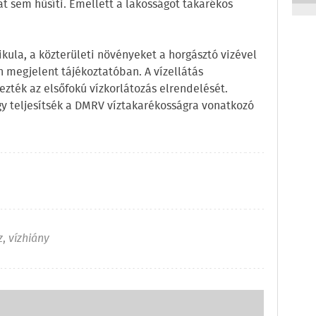
at sem hűsíti. Emellett a lakosságot takarékos
ikula, a közterületi növényeket a horgásztó vizével
án megjelent tájékoztatóban. A vízellátás
zték az elsőfokú vízkorlátozás elrendelését.
gy teljesítsék a DMRV víztakarékosságra vonatkozó
z
,
vízhiány