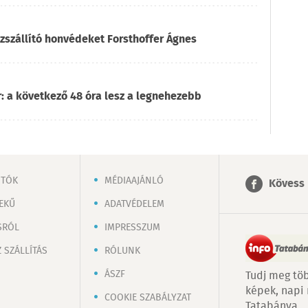
ízszállító honvédeket Forsthoffer Ágnes
: a következő 48 óra lesz a legnehezebb
OTÓK
MÉDIAAJÁNLÓ
Kövess 
EKŰ
ADATVÉDELEM
SRÓL
IMPRESSZUM
 SZÁLLÍTÁS
RÓLUNK
ÁSZF
Tudj meg töb
képek, napi
COOKIE SZABÁLYZAT
Tatabánya