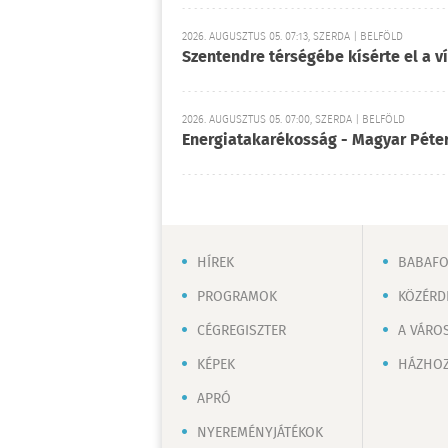
2026. AUGUSZTUS 05. 07:13, SZERDA | BELFÖLD
Szentendre térségébe kísérte el a v
2026. AUGUSZTUS 05. 07:00, SZERDA | BELFÖLD
Energiatakarékosság - Magyar Péter
HÍREK
BABAF
PROGRAMOK
KÖZÉRD
CÉGREGISZTER
A VÁRO
KÉPEK
HÁZHOZ
APRÓ
NYEREMÉNYJÁTÉKOK