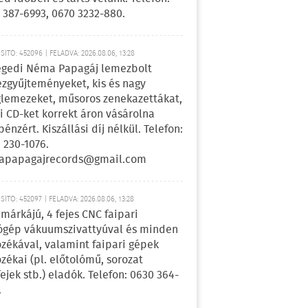
 387-6993, 0670 3232-880.
ÍTÓ: 452096 | FELADVA: 2026.08.06, 13:28
egedi Néma Papagáj lemezbolt
zgyűjteményeket, kis és nagy
lemezeket, műsoros zenekazettákat,
i CD-ket korrekt áron vásárolna
pénzért. Kiszállási díj nélkül. Telefon:
 230-1076.
apapagajrecords@gmail.com
ÍTÓ: 452097 | FELADVA: 2026.08.06, 13:28
márkájú, 4 fejes CNC faipari
gép vákuumszivattyúval és minden
ozékával, valamint faipari gépek
ozékai (pl. előtolómű, sorozat
fejek stb.) eladók. Telefon: 0630 364-
.