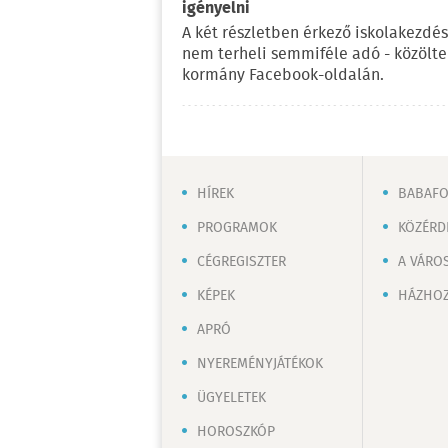
igényelni
A két részletben érkező iskolakezdés
nem terheli semmiféle adó - közölt
kormány Facebook-oldalán.
HÍREK
BABAF
PROGRAMOK
KÖZÉRD
CÉGREGISZTER
A VÁRO
KÉPEK
HÁZHOZ
APRÓ
NYEREMÉNYJÁTÉKOK
ÜGYELETEK
HOROSZKÓP