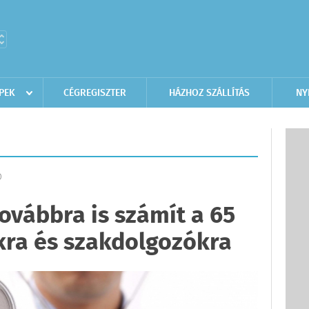
PEK
CÉGREGISZTER
HÁZHOZ SZÁLLÍTÁS
NY
D
ovábbra is számít a 65
okra és szakdolgozókra