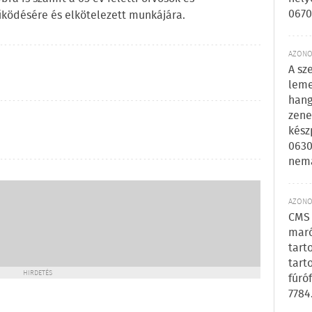
0670
ködésére és elkötelezett munkájára.
AZONOS
A sz
leme
hang
zene
kész
0630
nem
AZONOS
CMS 
maró
tart
tart
HIRDETÉS
fúró
7784