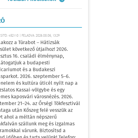
RÓ
ÍTÓ: 452110 | FELADVA: 2026.08.06, 13:29
lakozz a Túrabot – Hátizsák
sület következő útjaihoz! 2026.
sztus 16. családi élménynap,
átogatjuk a budapesti
icariumot és a Budakeszi
sparkot. 2026. szeptember 5–6.
énelem és kultúra úticél nyílt nap a
zslatos Kassai-völgybe és egy
emes kaposvári városnézés. 2026.
tember 21–24. az Őrségi Tökfesztivál
ataga után Kőszeg felé vesszük az
yt ahol a méltán népszerű
kfalván szállunk meg és izgalmas
ramokkal várunk. Biztosítsd a
ed időben és tarts velünk! Telefon: