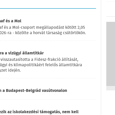
naf és a Mol
af és a Mol-csoport megállapodást kötött 2,05
2026-ra - közölte a horvát társaság csütörtökön.
a a vízügyi államtitkár
visszautasította a Fidesz-frakció állítását,
ügyi és klímapolitikáért felelős államtitkára
zet idején.
om a Budapest-Belgrád vasútvonalon
ezik az iskolakezdési támogatás, nem kell