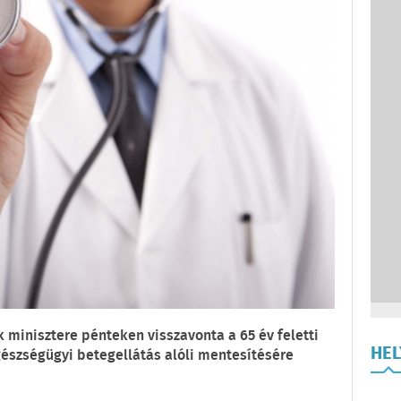
k minisztere pénteken visszavonta a 65 év feletti
HE
észségügyi betegellátás alóli mentesítésére