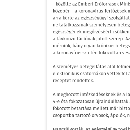
- közölte az Emberi Erőforrások Min
közepén - a koronavírus-fertőzések m
arra kérte az egészségügyi szolgáltat
ne találkozzanak személyesen betege
egészségének megőrzéséért csökkente
a távkonzultációnak jutott szerep. Az
mérniük, hány olyan krónikus betegsé
a koronavírus szintén fokozottan ves
A személyes betegellátás alól felme
elektronikus csatornákon vették fel 
receptet rendeltek.
A meghozott intézkedéseknek és a l
4-e óta fokozatosan újraindulhattak 
fokozott betartása mellett már bizt
csoportba tartozó orvosok, ápolók, nő
Hangsúlyozták, az egészségügy tovább