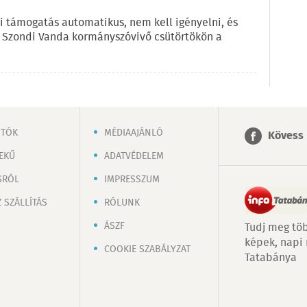
i támogatás automatikus, nem kell igényelni, és
e Szondi Vanda kormányszóvivő csütörtökön a
OTÓK
MÉDIAAJÁNLÓ
Kövess 
EKŰ
ADATVÉDELEM
SRÓL
IMPRESSZUM
 SZÁLLÍTÁS
RÓLUNK
ÁSZF
Tudj meg töb
képek, napi
COOKIE SZABÁLYZAT
Tatabánya