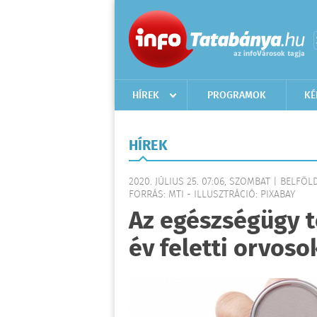
HÍREK
PROGRAMOK
KÉ
HÍREK
2020. JÚLIUS 25. 07:06, SZOMBAT | BELFÖL
FORRÁS: MTI - ILLUSZTRÁCIÓ: PIXABAY
Az egészségügy t
év feletti orvos