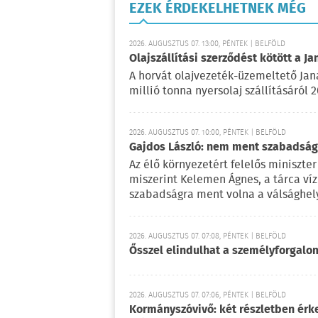
EZEK ÉRDEKELHETNEK MÉG
2026. AUGUSZTUS 07. 13:00, PÉNTEK | BELFÖLD
Olajszállítási szerződést kötött a Ja
A horvát olajvezeték-üzemeltető Jan
millió tonna nyersolaj szállításáról 
2026. AUGUSZTUS 07. 10:00, PÉNTEK | BELFÖLD
Gajdos László: nem ment szabadságr
Az élő környezetért felelős miniszter 
miszerint Kelemen Ágnes, a tárca víz
szabadságra ment volna a válsághely
2026. AUGUSZTUS 07. 07:08, PÉNTEK | BELFÖLD
Ősszel elindulhat a személyforgal
2026. AUGUSZTUS 07. 07:06, PÉNTEK | BELFÖLD
Kormányszóvivő: két részletben érk