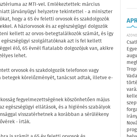
isztériuma az MTI-vel. Emlékeztettek: március
iatt járványügyi helyzetre tekintettel - a miniszter
ókat, hogy a 65 év feletti orvosok és szakdolgozók
AP
kkel. A háziorvosok és az egészségügyi dolgozók
ni kellett az orvos-betegtalálkozók számát, és így
AZONOS
 egészségügyi szolgáltatóknak azt is fel kellett
Csat
ggel élő, 65 évnél fiatalabb dolgozójuk van, akikre
Egye
zélyes lehet.
augu
megl
Trop
ntett orvosok és szakdolgozók telefonon vagy
Vada
a betegek kórelőzményét, tanácsot adtak, illetve e-
tört
vará
kell
akosság fegyelmezettségének köszönhetően május
szep
az egészségügyi ellátások, és a higiénés szabályok
forg
onsággal visszatérhetnek a korábban a sérülékeny
irán
vérek - írták.
Nová
prog
ra is számít a 65 év feletti orvosok és
hely