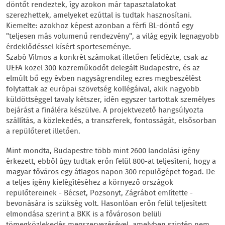
döntőt rendeztek, így azokon már tapasztalatokat
szerezhettek, amelyeket ezúttal is tudtak hasznosítani.
Kiemelte: azokhoz képest azonban a férfi BL-döntő egy
"teljesen más volumenű rendezvény", a világ egyik legnagyobb
érdeklődéssel kísért sporteseménye.
Szabó Vilmos a konkrét számokat illetően felidézte, csak az
UEFA közel 300 közreműködőt delegált Budapestre, és az
elmúlt bő egy évben nagyságrendileg ezres megbeszélést
folytattak az európai szövetség kollégáival, akik nagyobb
küldöttséggel tavaly kétszer, idén egyszer tartottak személyes
bejárást a fináléra készülve. A projektvezető hangsúlyozta
szállítás, a közlekedés, a transzferek, fontosságát, elsősorban
a repülőteret illetően.
Mint mondta, Budapestre több mint 2600 landolási igény
érkezett, ebből úgy tudtak erőn felül 800-at teljesíteni, hogy a
magyar főváros egy átlagos napon 300 repülőgépet fogad. De
a teljes igény kielégítéséhez a környező országok
repülőtereinek - Bécset, Pozsonyt, Zágrábot említette -
bevonására is szükség volt. Hasonlóan erőn felül teljesített
elmondása szerint a BKK is a fővároson belüli