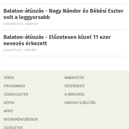
Balaton-átúszás - Nagy Nándor és Békési Eszter
volt a leggyorsabb
AUGUSZTUS 02., VASÁRNAP
Balaton-átúszás - Előzetesen közel 11 ezer
nevezés érkezett
AUGUSZTUS 01., SZOMBAT
HÍREK
BABAFOTÓK
PROGRAMOK
KÖZÉRDEKŰ
CÉGREGISZTER
A VÁROSRÓL
KÉPEK
HÁZHOZ SZÁLLÍTÁS
APRÓ
NYEREMÉNYJÁTÉKOK
ÜGYELETEK