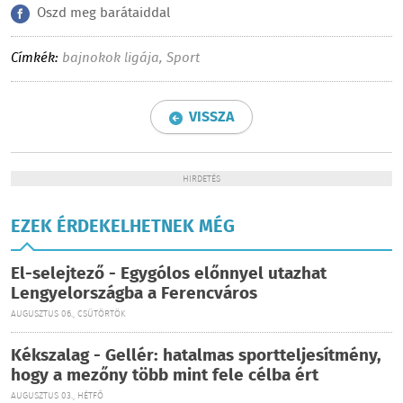
Oszd meg barátaiddal
Címkék:
bajnokok ligája
,
Sport
VISSZA
HIRDETÉS
EZEK ÉRDEKELHETNEK MÉG
El-selejtező - Egygólos előnnyel utazhat
Lengyelországba a Ferencváros
AUGUSZTUS 06., CSÜTÖRTÖK
Kékszalag - Gellér: hatalmas sportteljesítmény,
hogy a mezőny több mint fele célba ért
AUGUSZTUS 03., HÉTFŐ