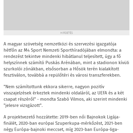
HIRDETÉS
A magyar szövetség nemzetközi és szervezési igazgatója
hétfőn az M4 Sport Nemzeti Sporthíradójában elmondta: a
rendezést tekintve mindenki hibátlanul teljesített, úgy a fő
helyszínnek számító Puskás Arénában, mint a stadionon kívüli
szurkolói zónákban, elsősorban a Hősök terén kialakított
fesztiválon, továbbá a repülőtéri és városi transzferekben.
"Nem számítottunk ekkora sikerre, nagyon pozitív
visszajelzések érkeztek mindenki oldaláról, az UEFA és a két
csapat részéről" - mondta Szabó Vilmos, aki szerint mindenki
"jelesre vizsgázott".
A projektvezető hozzátette: 2019-ben női Bajnokok Ligája-
finálét, 2020-ban európai Szuperkupa-mérkőzést, 2021-ben
négy Európa-bajnoki meccset, míg 2023-ban Európa-liga-