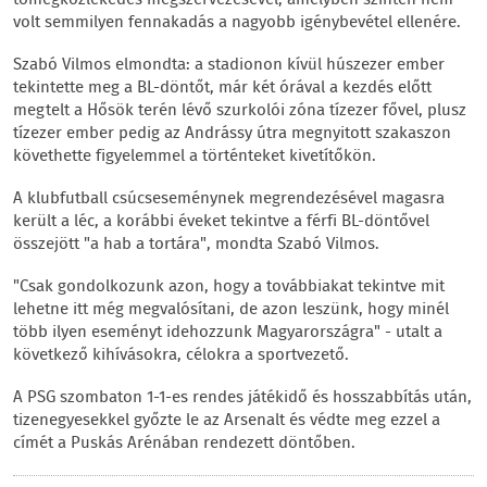
tömegközlekedés megszervezésével, amelyben szintén nem
volt semmilyen fennakadás a nagyobb igénybevétel ellenére.
Szabó Vilmos elmondta: a stadionon kívül húszezer ember
tekintette meg a BL-döntőt, már két órával a kezdés előtt
megtelt a Hősök terén lévő szurkolói zóna tízezer fővel, plusz
tízezer ember pedig az Andrássy útra megnyitott szakaszon
követhette figyelemmel a történteket kivetítőkön.
A klubfutball csúcseseménynek megrendezésével magasra
került a léc, a korábbi éveket tekintve a férfi BL-döntővel
összejött "a hab a tortára", mondta Szabó Vilmos.
"Csak gondolkozunk azon, hogy a továbbiakat tekintve mit
lehetne itt még megvalósítani, de azon leszünk, hogy minél
több ilyen eseményt idehozzunk Magyarországra" - utalt a
következő kihívásokra, célokra a sportvezető.
A PSG szombaton 1-1-es rendes játékidő és hosszabbítás után,
tizenegyesekkel győzte le az Arsenalt és védte meg ezzel a
címét a Puskás Arénában rendezett döntőben.