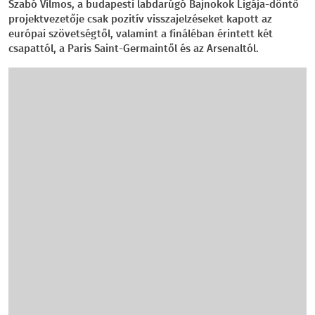
Szabó Vilmos, a budapesti labdarúgó Bajnokok Ligája-döntő
projektvezetője csak pozitív visszajelzéseket kapott az
európai szövetségtől, valamint a fináléban érintett két
csapattól, a Paris Saint-Germaintől és az Arsenaltól.