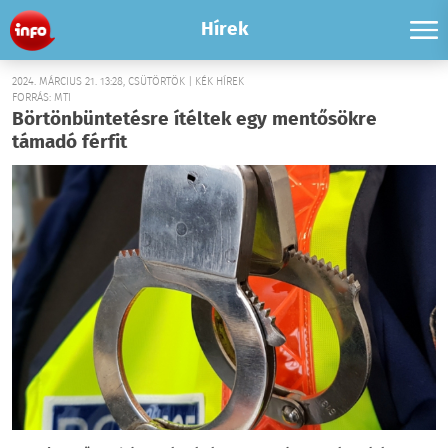
Hírek
2024. MÁRCIUS 21. 13:28, CSÜTÖRTÖK | KÉK HÍREK
FORRÁS: MTI
Börtönbüntetésre ítéltek egy mentősökre
támadó férfit