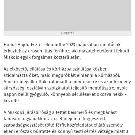
HIRDETÉS
Homa-Hajdu Eszter elmondta: 2023 májusában mentősök
érkeztek az erősen ittas férfihoz, aki magatehetetlenül feküdt
Miskolc egyik forgalmas közterületén.
Az elkövető, ellátása és kórházba szállítása közben,
szidalmazta őket, majd megpróbált elmenni a kórházból.
Amikor megállították, rátámadt a mentősökre és az intézmény
sürgősségi osztályán szolgálatot teljesítő mentőtisztre, nyolc
napon belül gyógyuló, könnyebb sérüléseket okozva nekik -
közölte.
A Miskolci Járásbíróság a tettét beismerő és megbánást
tanúsító, ugyanakkor az eset idején felfüggesztett
szabadságvesztését töltő férfit közfeladatot ellátó személy
elleni erőszak bűntette és könnyű testi sértés vétsége miatt 3