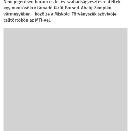
Nem jogerősen három és fél év szabadságvesztésre ítéltek
egy mentősökre támadó férfit Borsod-Abaúj-Zemplén
vármegyében - közölte a Miskolci Törvényszék szóvivője
csütörtökön az MTI-vel.