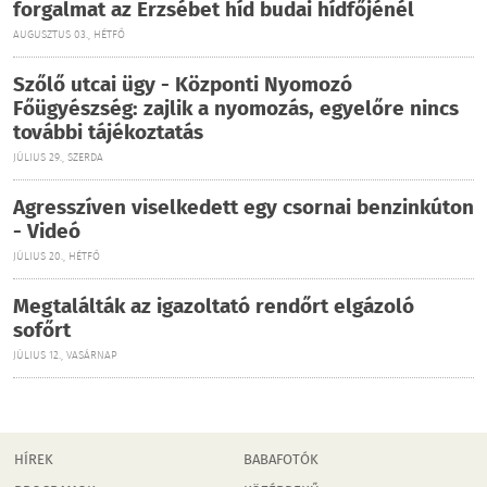
forgalmat az Erzsébet híd budai hídfőjénél
AUGUSZTUS 03., HÉTFŐ
Szőlő utcai ügy - Központi Nyomozó
Főügyészség: zajlik a nyomozás, egyelőre nincs
további tájékoztatás
JÚLIUS 29., SZERDA
Agresszíven viselkedett egy csornai benzinkúton
- Videó
JÚLIUS 20., HÉTFŐ
Megtalálták az igazoltató rendőrt elgázoló
sofőrt
JÚLIUS 12., VASÁRNAP
HÍREK
BABAFOTÓK