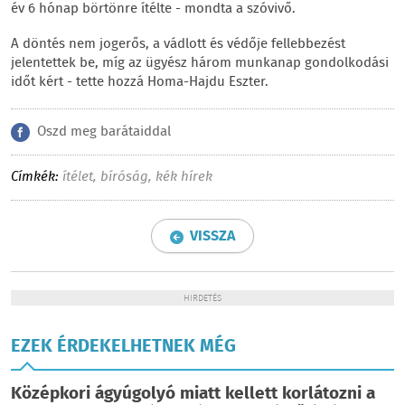
év 6 hónap börtönre ítélte - mondta a szóvivő.
A döntés nem jogerős, a vádlott és védője fellebbezést
jelentettek be, míg az ügyész három munkanap gondolkodási
időt kért - tette hozzá Homa-Hajdu Eszter.
Oszd meg barátaiddal
Címkék:
ítélet
,
bíróság
,
kék hírek
VISSZA
HIRDETÉS
EZEK ÉRDEKELHETNEK MÉG
Középkori ágyúgolyó miatt kellett korlátozni a