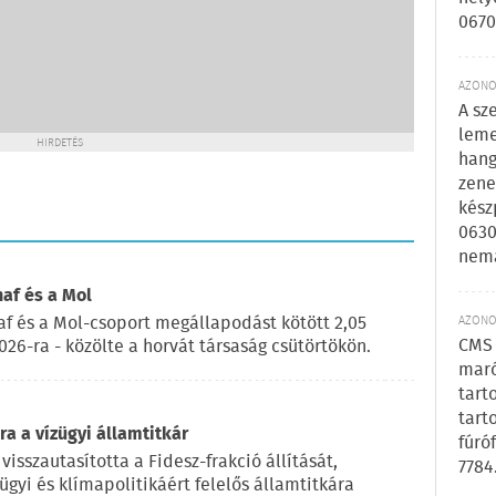
0670
AZONOS
A sz
leme
HIRDETÉS
hang
zene
kész
0630
nem
naf és a Mol
af és a Mol-csoport megállapodást kötött 2,05
AZONOS
CMS 
2026-ra - közölte a horvát társaság csütörtökön.
maró
tart
tart
a a vízügyi államtitkár
fúró
visszautasította a Fidesz-frakció állítását,
7784
ügyi és klímapolitikáért felelős államtitkára