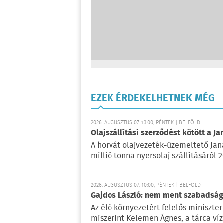
EZEK ÉRDEKELHETNEK MÉG
2026. AUGUSZTUS 07. 13:00, PÉNTEK | BELFÖLD
Olajszállítási szerződést kötött a Ja
A horvát olajvezeték-üzemeltető Jan
millió tonna nyersolaj szállításáról 
2026. AUGUSZTUS 07. 10:00, PÉNTEK | BELFÖLD
Gajdos László: nem ment szabadságr
Az élő környezetért felelős miniszter 
miszerint Kelemen Ágnes, a tárca víz