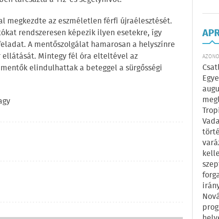
 megkezdte az eszméletlen férfi újraélesztését.
AP
tókat rendszeresen képezik ilyen esetekre, így
 feladat. A mentőszolgálat hamarosan a helyszínre
ellátását. Mintegy fél óra elteltével az
AZONOS
Csat
a mentők elindulhattak a beteggel a sürgősségi
Egye
augu
megl
agy
Trop
Vada
tört
vará
kell
szep
forg
irán
Nová
prog
hely