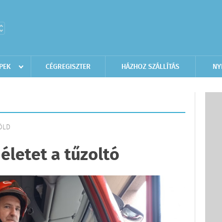
PEK
CÉGREGISZTER
HÁZHOZ SZÁLLÍTÁS
NY
FÖLD
életet a tűzoltó