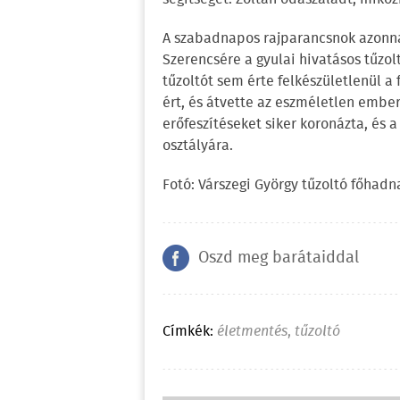
A szabadnapos rajparancsnok azonnal
Szerencsére a gyulai hivatásos tűzol
tűzoltót sem érte felkészületlenül a
ért, és átvette az eszméletlen ember 
erőfeszítéseket siker koronázta, és 
osztályára.
Fotó: Várszegi György tűzoltó főhadn
Oszd meg barátaiddal
Címkék:
életmentés
,
tűzoltó