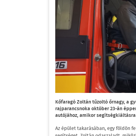
Kőfaragó Zoltán tűzoltó őrnagy, a g
rajparancsnoka október 23-án éppen 
autójához, amikor segítségkiáltásra 
Az épület takarásában, egy földön fe
segítséget. Zoltán odaszaladt, miköz