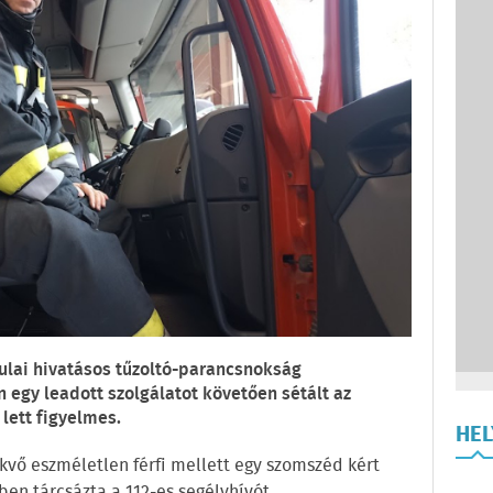
yulai hivatásos tűzoltó-parancsnokság
egy leadott szolgálatot követően sétált az
lett figyelmes.
HE
kvő eszméletlen férfi mellett egy szomszéd kért
ben tárcsázta a 112-es segélyhívót.