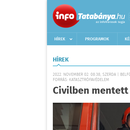
HÍREK
PROGRAMOK
KÉ
HÍREK
2022. NOVEMBER 02. 08:38, SZERDA | BEL
FORRÁS: KATASZTRÓFAVÉDELEM
Civilben mentett 