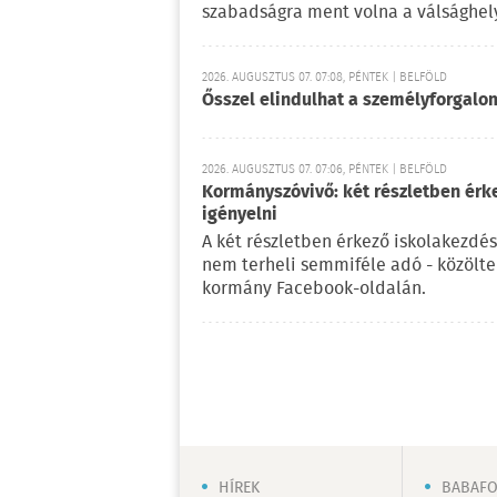
szabadságra ment volna a válsághely
2026. AUGUSZTUS 07. 07:08, PÉNTEK | BELFÖLD
Ősszel elindulhat a személyforgal
2026. AUGUSZTUS 07. 07:06, PÉNTEK | BELFÖLD
Kormányszóvivő: két részletben érk
igényelni
A két részletben érkező iskolakezdés
nem terheli semmiféle adó - közölt
kormány Facebook-oldalán.
HÍREK
BABAF