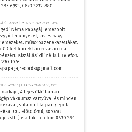
 387-6993, 0670 3232-880.
ÍTÓ: 452096 | FELADVA: 2026.08.06, 13:28
egedi Néma Papagáj lemezbolt
zgyűjteményeket, kis és nagy
lemezeket, műsoros zenekazettákat,
i CD-ket korrekt áron vásárolna
pénzért. Kiszállási díj nélkül. Telefon:
 230-1076.
apapagajrecords@gmail.com
ÍTÓ: 452097 | FELADVA: 2026.08.06, 13:28
márkájú, 4 fejes CNC faipari
gép vákuumszivattyúval és minden
ozékával, valamint faipari gépek
ozékai (pl. előtolómű, sorozat
fejek stb.) eladók. Telefon: 0630 364-
.