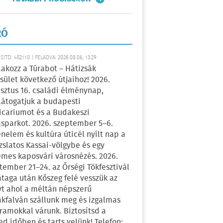
RÓ
ÍTÓ: 452110 | FELADVA: 2026.08.06, 13:29
lakozz a Túrabot – Hátizsák
sület következő útjaihoz! 2026.
sztus 16. családi élménynap,
átogatjuk a budapesti
icariumot és a Budakeszi
sparkot. 2026. szeptember 5–6.
énelem és kultúra úticél nyílt nap a
zslatos Kassai-völgybe és egy
emes kaposvári városnézés. 2026.
tember 21–24. az Őrségi Tökfesztivál
ataga után Kőszeg felé vesszük az
yt ahol a méltán népszerű
kfalván szállunk meg és izgalmas
ramokkal várunk. Biztosítsd a
ed időben és tarts velünk! Telefon: