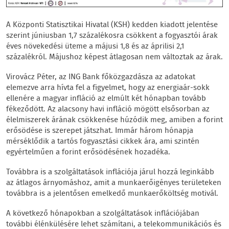
A Központi Statisztikai Hivatal (KSH) kedden kiadott jelentése
szerint júniusban 1,7 százalékosra csökkent a fogyasztói árak
éves növekedési üteme a májusi 1,8 és az áprilisi 2,1
százalékról. Májushoz képest átlagosan nem változtak az árak.
Virovácz Péter, az ING Bank főközgazdásza az adatokat
elemezve arra hívta fel a figyelmet, hogy az energiaár-sokk
ellenére a magyar infláció az elmúlt két hónapban tovább
fékeződött. Az alacsony havi infláció mögött elsősorban az
élelmiszerek árának csökkenése húzódik meg, amiben a forint
erősödése is szerepet játszhat. Immár három hónapja
mérséklődik a tartós fogyasztási cikkek ára, ami szintén
egyértelműen a forint erősödésének hozadéka.
Továbbra is a szolgáltatások inflációja járul hozzá leginkább
az átlagos árnyomáshoz, amit a munkaerőigényes területeken
továbbra is a jelentősen emelkedő munkaerőköltség motivál.
A következő hónapokban a szolgáltatások inflációjában
további élénkülésére lehet számítani, a telekommunikációs és