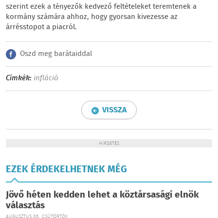
szerint ezek a tényezők kedvező feltételeket teremtenek a
kormány számára ahhoz, hogy gyorsan kivezesse az
árrésstopot a piacról.
Oszd meg barátaiddal
Címkék:
infláció
VISSZA
HIRDETÉS
EZEK ÉRDEKELHETNEK MÉG
Jövő héten kedden lehet a köztársasági elnök
választás
AUGUSZTUS 06., CSÜTÖRTÖK