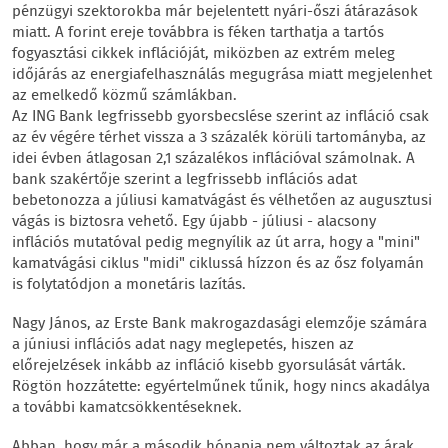
pénzügyi szektorokba már bejelentett nyári-őszi átárazások
miatt. A forint ereje továbbra is féken tarthatja a tartós
fogyasztási cikkek inflációját, miközben az extrém meleg
időjárás az energiafelhasználás megugrása miatt megjelenhet
az emelkedő közmű számlákban.
Az ING Bank legfrissebb gyorsbecslése szerint az infláció csak
az év végére térhet vissza a 3 százalék körüli tartományba, az
idei évben átlagosan 2,1 százalékos inflációval számolnak. A
bank szakértője szerint a legfrissebb inflációs adat
bebetonozza a júliusi kamatvágást és vélhetően az augusztusi
vágás is biztosra vehető. Egy újabb - júliusi - alacsony
inflációs mutatóval pedig megnyílik az út arra, hogy a "mini"
kamatvágási ciklus "midi" ciklussá hízzon és az ősz folyamán
is folytatódjon a monetáris lazítás.
Nagy János, az Erste Bank makrogazdasági elemzője számára
a júniusi inflációs adat nagy meglepetés, hiszen az
előrejelzések inkább az infláció kisebb gyorsulását várták.
Rögtön hozzátette: egyértelműnek tűnik, hogy nincs akadálya
a további kamatcsökkentéseknek.
Abban, hogy már a második hónapja nem változtak az árak