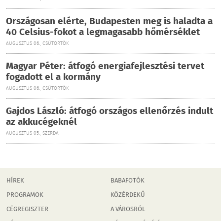
Országosan elérte, Budapesten meg is haladta a
40 Celsius-fokot a legmagasabb hőmérséklet
AUGUSZTUS 06., CSÜTÖRTÖK
Magyar Péter: átfogó energiafejlesztési tervet
fogadott el a kormány
AUGUSZTUS 06., CSÜTÖRTÖK
Gajdos László: átfogó országos ellenőrzés indult
az akkucégeknél
AUGUSZTUS 05., SZERDA
HÍREK
BABAFOTÓK
PROGRAMOK
KÖZÉRDEKŰ
CÉGREGISZTER
A VÁROSRÓL