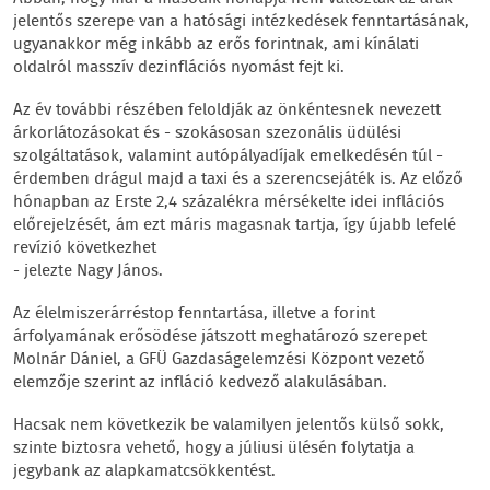
jelentős szerepe van a hatósági intézkedések fenntartásának,
ugyanakkor még inkább az erős forintnak, ami kínálati
oldalról masszív dezinflációs nyomást fejt ki.
Az év további részében feloldják az önkéntesnek nevezett
árkorlátozásokat és - szokásosan szezonális üdülési
szolgáltatások, valamint autópályadíjak emelkedésén túl -
érdemben drágul majd a taxi és a szerencsejáték is. Az előző
hónapban az Erste 2,4 százalékra mérsékelte idei inflációs
előrejelzését, ám ezt máris magasnak tartja, így újabb lefelé
revízió következhet
- jelezte Nagy János.
Az élelmiszerárréstop fenntartása, illetve a forint
árfolyamának erősödése játszott meghatározó szerepet
Molnár Dániel, a GFÜ Gazdaságelemzési Központ vezető
elemzője szerint az infláció kedvező alakulásában.
Hacsak nem következik be valamilyen jelentős külső sokk,
szinte biztosra vehető, hogy a júliusi ülésén folytatja a
jegybank az alapkamatcsökkentést.