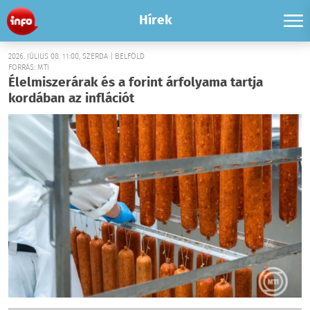
Hírek
2026. JÚLIUS 08. 11:00, SZERDA | BELFÖLD
FORRÁS: MTI
Élelmiszerárak és a forint árfolyama tartja
kordában az inflációt