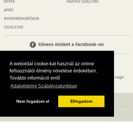
KÉPEK
HÁZHOZ SZÁLLÍTÁS
APRÓ
NYEREMÉNYJÁTÉKOK
ÜGYELETEK
Kövess minket a Facebook-on
A weboldal cookie-kat használ az online
felhasználói élmény növelése érdekében.
Tudj meg többet városodról! Hírek, programok, képek, napi
További információ erről
menü, cégek…. és minden, ami Tatabánya
Adatvédelmi Szabályzatunkban
MÉDIAAJÁNLÓ
ADATVÉDELEM
IMPRESSZUM
RÓLUNK
ÁSZF
Nem fogadom el
Elfogadom
Copyright InfoVárosok. Minden jog fenntartva. | Web design & arculat by
Voov