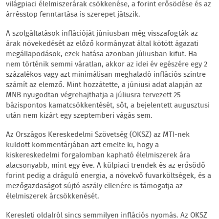
világpiaci élelmiszerárak csökkenése, a forint erősödése és az
árrésstop fenntartása is szerepet játszik.
A szolgáltatások inflációját júniusban még visszafogták az
árak növekedését az előző kormányzat által kötött ágazati
megállapodások, ezek hatása azonban júliusban kifut. Ha
nem történik semmi váratlan, akkor az idei év egészére egy 2
százalékos vagy azt minimálisan meghaladó inflációs szintre
számít az elemző. Mint hozzátette, a júniusi adat alapján az
MNB nyugodtan végrehajthatja a júliusra tervezett 25
bázispontos kamatcsökkentését, sőt, a bejelentett augusztusi
után nem kizárt egy szeptemberi vágás sem.
Az Országos Kereskedelmi Szövetség (OKSZ) az MTI-nek
küldött kommentárjában azt emelte ki, hogy a
kiskereskedelmi forgalomban kapható élelmiszerek ára
alacsonyabb, mint egy éve. A külpiaci trendek és az erősödő
forint pedig a dráguló energia, a növekvő fuvarköltségek, és a
mezőgazdaságot sújtó aszály ellenére is támogatja az
élelmiszerek árcsökkenését.
Keresleti oldalról sincs semmilyen inflációs nyomás. Az OKSZ