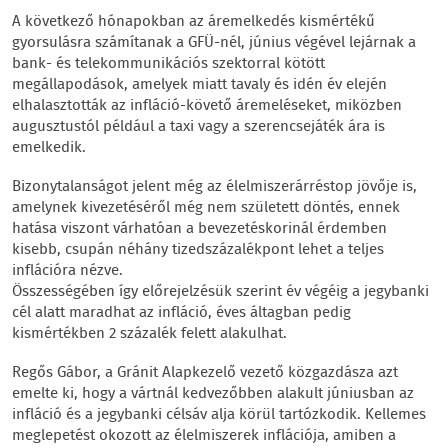
A következő hónapokban az áremelkedés kismértékű
gyorsulásra számítanak a GFÜ-nél, június végével lejárnak a
bank- és telekommunikációs szektorral kötött
megállapodások, amelyek miatt tavaly és idén év elején
elhalasztották az infláció-követő áremeléseket, miközben
augusztustól például a taxi vagy a szerencsejáték ára is
emelkedik.
Bizonytalanságot jelent még az élelmiszerárréstop jövője is,
amelynek kivezetéséről még nem született döntés, ennek
hatása viszont várhatóan a bevezetéskorinál érdemben
kisebb, csupán néhány tizedszázalékpont lehet a teljes
inflációra nézve.
Összességében így előrejelzésük szerint év végéig a jegybanki
cél alatt maradhat az infláció, éves áltagban pedig
kismértékben 2 százalék felett alakulhat.
Regős Gábor, a Gránit Alapkezelő vezető közgazdásza azt
emelte ki, hogy a vártnál kedvezőbben alakult júniusban az
infláció és a jegybanki célsáv alja körül tartózkodik. Kellemes
meglepetést okozott az élelmiszerek inflációja, amiben a