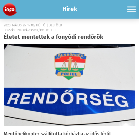
Hírek
2020. MÁJUS 25. 17:05, HÉTFŐ | BELFÖLD
FORRÁS: INFOVÁROSOK/POLICE.HU
Életet mentettek a fonyódi rendőrök
Mentőhelikopter szállította kórházba az idős férfit.