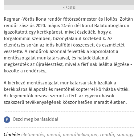
HIRDETÉS
Regman-Vörös Ilona rendőr főtörzsőrmester és Hollósi Zoltán
rendőr zászlós 2020. május 24-én dél körül Balatonbogláron
igazoltatott egy kerékpárost, mivel észlelték, hogy a
forgalommal szemben, bizonytalanul közlekedik. Az
ellenőrzés során az idős külföldi összeesett és eszméletét
vesztette. A rendőrök azonnal felvették a kapcsolatot a
mentőszolgálat munkatársaival, és haladéktalanul
megkezdték az újraélesztést, mivel a férfinak leállt a légzése -
közölte a rendőrség.
A kiérkező mentőszolgálat munkatársai stabilizálták a
kerékpáros állapotát és mentőhelikopterrel kórházba vitték.
Az légimentők orvosa szerint a férfi az egyenruhások
szakszerű tevékenységének köszönhetően maradt életben.
Oszd meg barátaiddal
Címkék:
életmentés
,
mentő
,
mentőhelikopter
,
rendőr
,
somogy