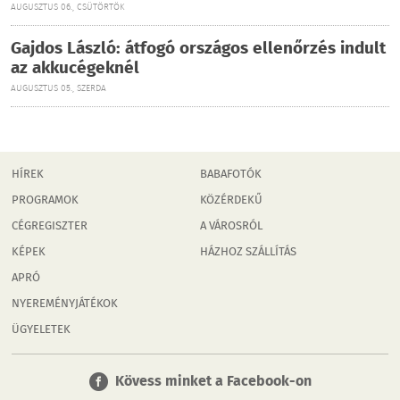
AUGUSZTUS 06., CSÜTÖRTÖK
Gajdos László: átfogó országos ellenőrzés indult
az akkucégeknél
AUGUSZTUS 05., SZERDA
HÍREK
BABAFOTÓK
PROGRAMOK
KÖZÉRDEKŰ
CÉGREGISZTER
A VÁROSRÓL
KÉPEK
HÁZHOZ SZÁLLÍTÁS
APRÓ
NYEREMÉNYJÁTÉKOK
ÜGYELETEK
Kövess minket a Facebook-on