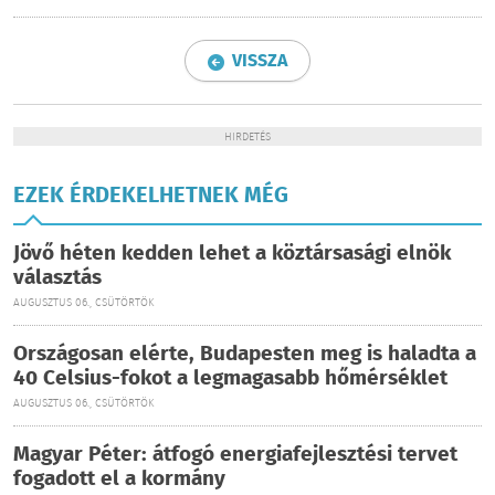
VISSZA
HIRDETÉS
EZEK ÉRDEKELHETNEK MÉG
Jövő héten kedden lehet a köztársasági elnök
választás
AUGUSZTUS 06., CSÜTÖRTÖK
Országosan elérte, Budapesten meg is haladta a
40 Celsius-fokot a legmagasabb hőmérséklet
AUGUSZTUS 06., CSÜTÖRTÖK
Magyar Péter: átfogó energiafejlesztési tervet
fogadott el a kormány