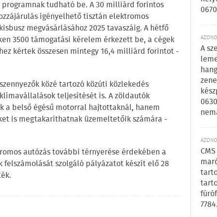
 programnak tudható be. A 30 milliárd forintos
0670
hozzájárulás igényelhető tisztán elektromos
kisbusz megvásárlásához 2025 tavaszáig. A hétfő
AZONOS
eken 3500 támogatási kérelem érkezett be, a cégek
A sz
z kértek összesen mintegy 16,4 milliárd forintot -
leme
hang
zene
 szennyezők közé tartozó közúti közlekedés
kész
límavállalások teljesítését is. A zöldautók
0630
 a belső égésű motorral hajtottaknál, hanem
nem
ket is megtakaríthatnak üzemeltetőik számára -
AZONOS
CMS 
ktromos autózás további térnyerése érdekében a
maró
k felszámolását szolgáló pályázatot készít elő 28
tart
ték.
tart
fúró
7784