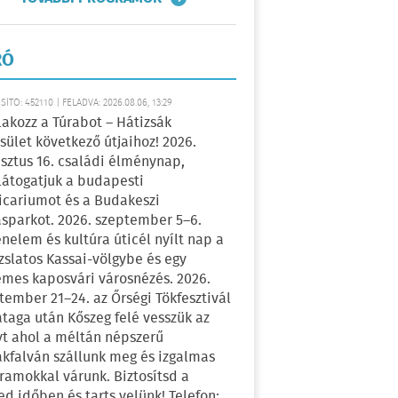
RÓ
ÍTÓ: 452110 | FELADVA: 2026.08.06, 13:29
lakozz a Túrabot – Hátizsák
sület következő útjaihoz! 2026.
sztus 16. családi élménynap,
átogatjuk a budapesti
icariumot és a Budakeszi
sparkot. 2026. szeptember 5–6.
énelem és kultúra úticél nyílt nap a
zslatos Kassai-völgybe és egy
emes kaposvári városnézés. 2026.
tember 21–24. az Őrségi Tökfesztivál
ataga után Kőszeg felé vesszük az
yt ahol a méltán népszerű
kfalván szállunk meg és izgalmas
ramokkal várunk. Biztosítsd a
ed időben és tarts velünk! Telefon: