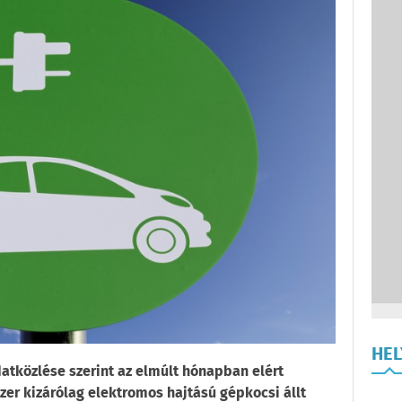
HE
atközlése szerint az elmúlt hónapban elért
er kizárólag elektromos hajtású gépkocsi állt