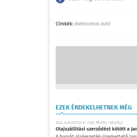
Címkék:
elektromos autó
EZEK ÉRDEKELHETNEK MÉG
2026. AUGUSZTUS 07. 13:00, PÉNTEK | BELFÖLD
Olajszállítási szerződést kötött a Ja
A horvát olajvezeték-üzemeltető Jan