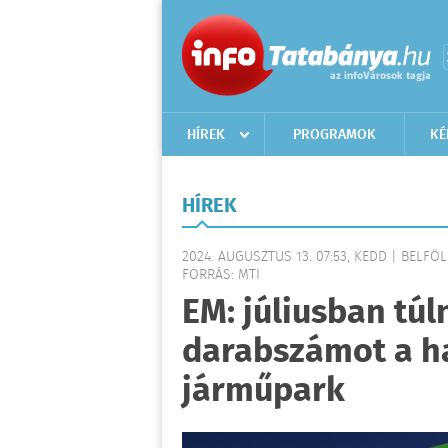
HÍREK
PROGRAMOK
KÉ
HÍREK
2024. AUGUSZTUS 13. 07:53, KEDD | BELFÖ
FORRÁS: MTI
EM: júliusban túl
darabszámot a ha
járműpark