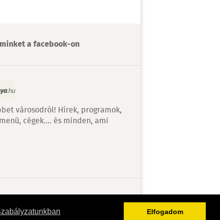
minket a facebook-on
bet városodról! Hírek, programok,
 menü, cégek…. és minden, ami
v
Szabályzatunkban
Elfogadom