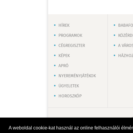
HÍREK
BABAF
PROGRAMOK
KÖZÉRD
CÉGREGISZTER
A VÁRO
KÉPEK
HÁZHOZ
APRÓ
NYEREMÉNYJÁTÉKOK
ÜGYELETEK
HOROSZKÓP
A weboldal cookie-kat használ az online felhasználói élmé