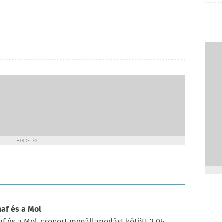
HIRDETÉS
naf és a Mol
af és a Mol-csoport megállapodást kötött 2,05