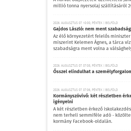
millió tonna nyersolaj szállításáról 
2026. AUGUSZTUS 07. 10:00, PÉNTEK | BELFÖLD
Gajdos László: nem ment szabadságr
Az élő környezetért felelős miniszter 
miszerint Kelemen Ágnes, a tárca víz
szabadságra ment volna a válsághely
2026. AUGUSZTUS 07. 07:08, PÉNTEK | BELFÖLD
Ősszel elindulhat a személyforgal
2026. AUGUSZTUS 07. 07:06, PÉNTEK | BELFÖLD
Kormányszóvivő: két részletben érk
igényelni
A két részletben érkező iskolakezdés
nem terheli semmiféle adó - közölt
kormány Facebook-oldalán.