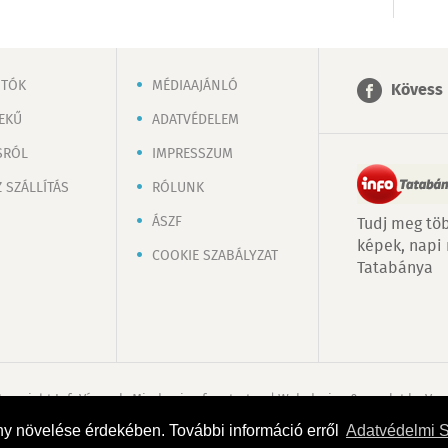
OTÓK
MÉDIAAJÁNLÓ
Kövess 
EKŰ
ADATVÉDELEM
SRÓL
IMPRESSZUM
 SZÁLLÍTÁS
RÓLUNK
ÁSZF
Tudj meg töb
képek, napi
COOKIE SZABÁLYZAT
Tatabánya
Copyright InfoVárosok. Minden jog fenntartva. | Web design & arculat by
Voo
ny növelése érdekében. További információ erről
Adatvédelmi 