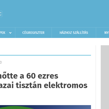
PEK
CÉGREGISZTER
HÁZHOZ SZÁLLÍTÁS
NY
LD
nőtte a 60 ezres
zai tisztán elektromos