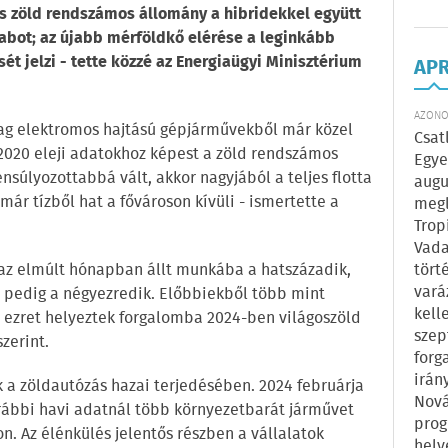
s zöld rendszámos állomány a hibridekkel együtt
rabot; az újabb mérföldkő elérése a leginkább
ét jelzi - tette közzé az Energiaügyi Minisztérium
AP
AZONOS
lag elektromos hajtású gépjárművekből már közel
Csat
 2020 eleji adatokhoz képest a zöld rendszámos
Egye
ensúlyozottabbá vált, akkor nagyjából a teljes flotta
augu
már tízből hat a fővároson kívüli - ismertette a
megl
Trop
Vada
tört
z elmúlt hónapban állt munkába a hatszázadik,
vará
 pedig a négyezredik. Előbbiekből több mint
kell
 ezret helyeztek forgalomba 2024-ben világoszöld
szep
zerint.
forg
irán
 a zöldautózás hazai terjedésében. 2024 februárja
Nová
ábbi havi adatnál több környezetbarát járművet
prog
. Az élénkülés jelentős részben a vállalatok
hely