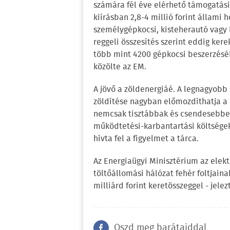
számára fél éve elérhető támogatási
kiírásban 2,8-4 millió forint állami 
személygépkocsi, kisteherautó vagy 
reggeli összesítés szerint eddig ker
több mint 4200 gépkocsi beszerzéséhe
közölte az EM.
A jövő a zöldenergiáé. A legnagyobb
zöldítése nagyban előmozdíthatja a k
nemcsak tisztábbak és csendesebbek
működtetési-karbantartási költsége
hívta fel a figyelmet a tárca.
Az Energiaügyi Minisztérium az ele
töltőállomási hálózat fehér foltjaina
milliárd forint keretösszeggel - jelez
Oszd meg barátaiddal