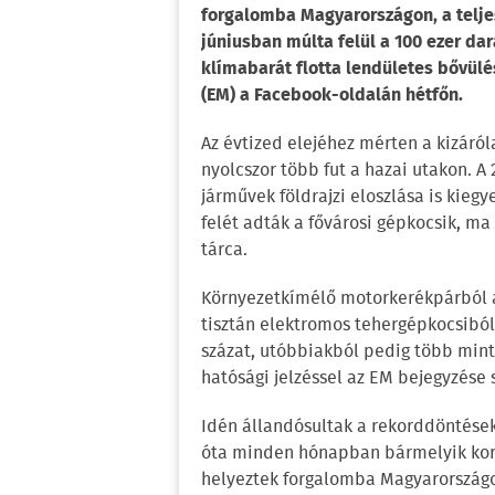
forgalomba Magyarországon, a telje
júniusban múlta felül a 100 ezer da
klímabarát flotta lendületes bővülés
(EM) a Facebook-oldalán hétfőn.
Az évtized elejéhez mérten a kizáró
nyolcszor több fut a hazai utakon. A
járművek földrajzi eloszlása is kiegy
felét adták a fővárosi gépkocsik, ma 
tárca.
Környezetkímélő motorkerékpárból a
tisztán elektromos tehergépkocsiból
százat, utóbbiakból pedig több mint
hatósági jelzéssel az EM bejegyzése s
Idén állandósultak a rekorddöntések
óta minden hónapban bármelyik kor
helyeztek forgalomba Magyarországon