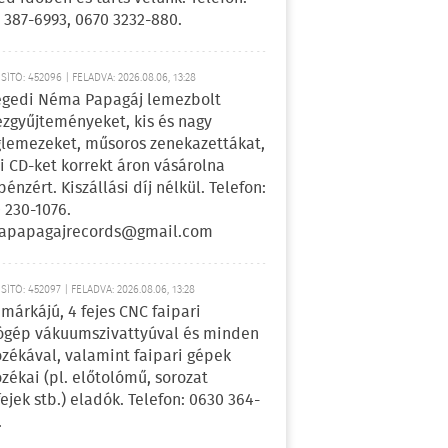
 387-6993, 0670 3232-880.
ÍTÓ: 452096 | FELADVA: 2026.08.06, 13:28
egedi Néma Papagáj lemezbolt
zgyűjteményeket, kis és nagy
lemezeket, műsoros zenekazettákat,
i CD-ket korrekt áron vásárolna
pénzért. Kiszállási díj nélkül. Telefon:
 230-1076.
apapagajrecords@gmail.com
ÍTÓ: 452097 | FELADVA: 2026.08.06, 13:28
márkájú, 4 fejes CNC faipari
gép vákuumszivattyúval és minden
ozékával, valamint faipari gépek
ozékai (pl. előtolómű, sorozat
fejek stb.) eladók. Telefon: 0630 364-
.