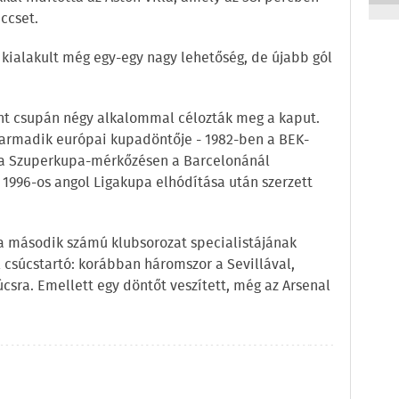
ccset.
kialakult még egy-egy nagy lehetőség, de újabb gól
ont csupán négy alkalommal célozták meg a kaput.
harmadik európai kupadöntője - 1982-ben a BEK-
 a Szuperkupa-mérkőzésen a Barcelonánál
z 1996-os angol Ligakupa elhódítása után szerzett
a második számú klubsorozat specialistájának
l csúcstartó: korábban háromszor a Sevillával,
súcsra. Emellett egy döntőt veszített, még az Arsenal