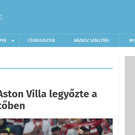
PEK
CÉGREGISZTER
HÁZHOZ SZÁLLÍTÁS
NY
T
Aston Villa legyőzte a
ntőben