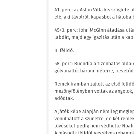
41. perc: az Aston Villa kis szöglete
elé, aki távolról, kapásból a hálóba 
45+3. perc: John McGinn átadása utá
labdát, majd egy igazítás után a kapu
II. félidő:
58. perc: Buendía a tizenhatos oldal
gólvonaltól három méterre, bevetődv
Remek iramban zajlott az első félidő
mezőnyfölényben voltak az angolok,
adódtak.
A játék képe alapján némileg meglepő
vonulhatott a szünetre, de két reme
lövéseket pedig nem védhette Noah
A második félidőt veszélyes rohamokk