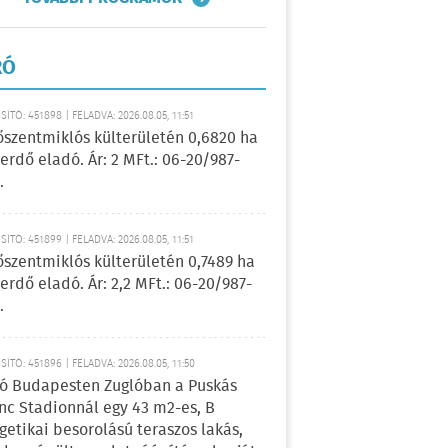
RÓ
ÍTÓ: 451898 | FELADVA: 2026.08.05, 11:51
őszentmiklós külterületén 0,6820 ha
erdő eladó. Ár: 2 MFt.: 06-20/987-
.
ÍTÓ: 451899 | FELADVA: 2026.08.05, 11:51
őszentmiklós külterületén 0,7489 ha
erdő eladó. Ár: 2,2 MFt.: 06-20/987-
.
ÍTÓ: 451896 | FELADVA: 2026.08.05, 11:50
ó Budapesten Zuglóban a Puskás
nc Stadionnál egy 43 m2-es, B
getikai besorolású teraszos lakás,