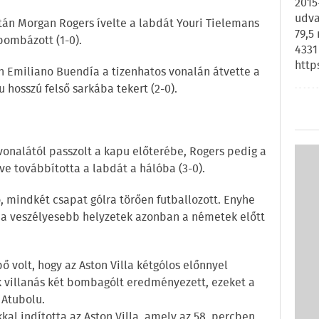
2015
udva
 után Morgan Rogers ívelte a labdát Youri Tielemans
79,5
bombázott (1-0).
4331
http
n Emiliano Buendía a tizenhatos vonalán átvette a
 hosszú felső sarkába tekert (2-0).
vonalától passzolt a kapu előterébe, Rogers pedig a
e továbbította a labdát a hálóba (3-0).
, mindkét csapat gólra törően futballozott. Enyhe
 a veszélyesebb helyzetek azonban a németek előtt
 volt, hogy az Aston Villa kétgólos előnnyel
k villanás két bombagólt eredményezett, ezeket a
 Atubolu.
al indította az Aston Villa, amely az 58. percben