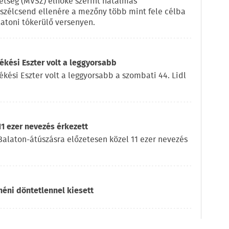
vetség (MVSZ) elnöke szerint hatalmas
a szélcsend ellenére a mezőny több mint fele célba
latoni tókerülő versenyen.
kési Eszter volt a leggyorsabb
ékési Eszter volt a leggyorsabb a szombati 44. Lidl
11 ezer nevezés érkezett
l Balaton-átúszásra előzetesen közel 11 ezer nevezés
héni döntetlennel kiesett