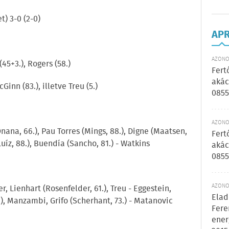
t) 3-0 (2-0)
AP
AZONOS
45+3.), Rogers (58.)
Fert
akác
Ginn (83.), illetve Treu (5.)
0855
AZONOS
Onana, 66.), Pau Torres (Mings, 88.), Digne (Maatsen,
Fert
uíz, 88.), Buendía (Sancho, 81.) - Watkins
akác
0855
AZONOS
r, Lienhart (Rosenfelder, 61.), Treu - Eggestein,
Elad
6.), Manzambi, Grifo (Scherhant, 73.) - Matanovic
Fere
ener