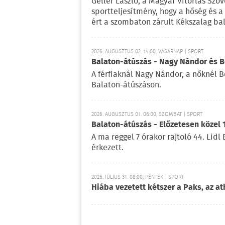
Gellér László, a Magyar Vitorlás Szö
sportteljesítmény, hogy a hőség és 
ért a szombaton zárult Kékszalag ba
2026. AUGUSZTUS 02. 14:00, VASÁRNAP | SPORT
Balaton-átúszás - Nagy Nándor és Bé
A férfiaknál Nagy Nándor, a nőknél B
Balaton-átúszáson.
2026. AUGUSZTUS 01. 06:00, SZOMBAT | SPORT
Balaton-átúszás - Előzetesen közel 
A ma reggel 7 órakor rajtoló 44. Lid
érkezett.
2026. JÚLIUS 31. 08:00, PÉNTEK | SPORT
Hiába vezetett kétszer a Paks, az at