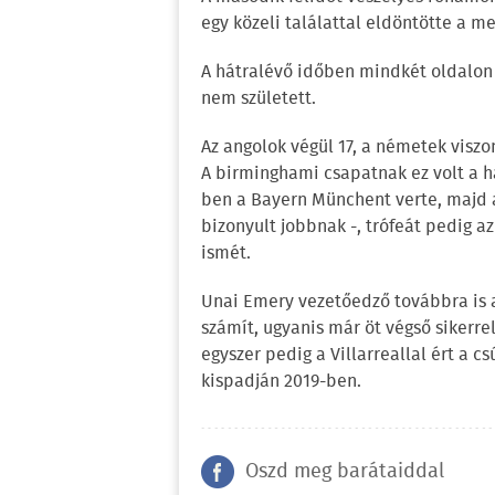
egy közeli találattal eldöntötte a me
A hátralévő időben mindkét oldalon 
nem született.
Az angolok végül 17, a németek visz
A birminghami csapatnak ez volt a 
ben a Bayern Münchent verte, majd
bizonyult jobbnak -, trófeát pedig a
ismét.
Unai Emery vezetőedző továbbra is 
számít, ugyanis már öt végső sikerre
egyszer pedig a Villarreallal ért a c
kispadján 2019-ben.
Oszd meg barátaiddal