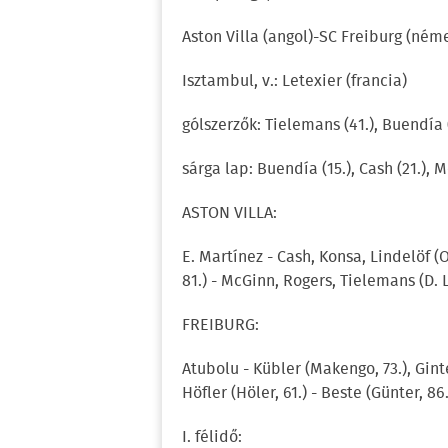
Aston Villa (angol)-SC Freiburg (néme
Isztambul, v.: Letexier (francia)
gólszerzők: Tielemans (41.), Buendía (
sárga lap: Buendía (15.), Cash (21.), Mc
ASTON VILLA:
E. Martínez - Cash, Konsa, Lindelöf (
81.) - McGinn, Rogers, Tielemans (D. L
FREIBURG:
Atubolu - Kübler (Makengo, 73.), Ginte
Höfler (Höler, 61.) - Beste (Günter, 8
I. félidő: