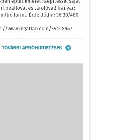
-ben épült emelet ráépítéssel saját
ri beállóval és tárolóval! Irányár:
 millió forint. Érdeklődni: 36 30/480-
s://www.ingatlan.com/35448967
TOVÁBBI APRÓHIRDETÉSEK