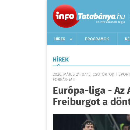
HÍREK
PROGRAMOK
KÉ
HÍREK
2026. MÁJUS 21. 07:13, CSÜTÖRTÖK | SPOR
FORRÁS: MTI
Európa-liga - Az 
Freiburgot a dö