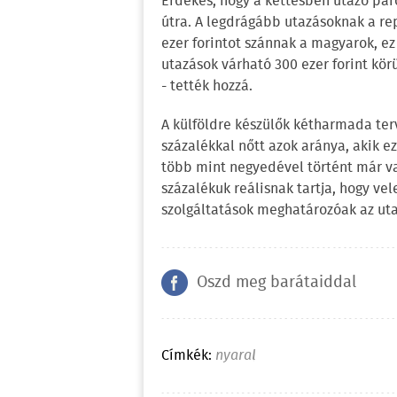
Érdekes, hogy a kettesben utazó páro
útra. A legdrágább utazásoknak a re
ezer forintot szánnak a magyarok, ez
utazások várható 300 ezer forint kör
- tették hozzá.
A külföldre készülők kétharmada terv
százalékkal nőtt azok aránya, akik e
több mint negyedével történt már val
százalékuk reálisnak tartja, hogy vel
szolgáltatások meghatározóak az utas
Oszd meg barátaiddal
Címkék:
nyaral