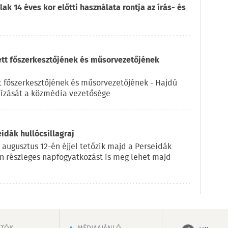
ak 14 éves kor előtti használata rontja az írás- és
ett főszerkesztőjének és műsorvezetőjének
t főszerkesztőjének és műsorvezetőjének - Hajdú
ízását a közmédia vezetősége
eidák hullócsillagraj
 augusztus 12-én éjjel tetőzik majd a Perseidák
on részleges napfogyatkozást is meg lehet majd