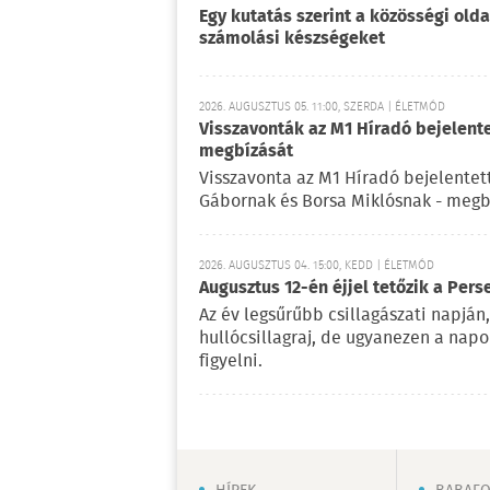
Egy kutatás szerint a közösségi oldal
számolási készségeket
2026. AUGUSZTUS 05. 11:00, SZERDA | ÉLETMÓD
Visszavonták az M1 Híradó bejelent
megbízását
Visszavonta az M1 Híradó bejelentet
Gábornak és Borsa Miklósnak - megb
2026. AUGUSZTUS 04. 15:00, KEDD | ÉLETMÓD
Augusztus 12-én éjjel tetőzik a Pers
Az év legsűrűbb csillagászati napján,
hullócsillagraj, de ugyanezen a nap
figyelni.