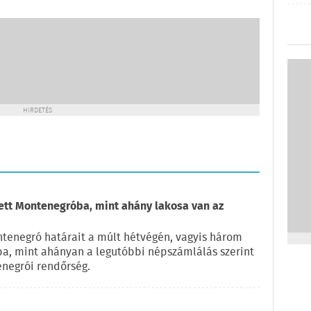
HIRDETÉS
zett Montenegróba, mint ahány lakosa van az
ntenegró határait a múlt hétvégén, vagyis három
ba, mint ahányan a legutóbbi népszámlálás szerint
enegrói rendőrség.