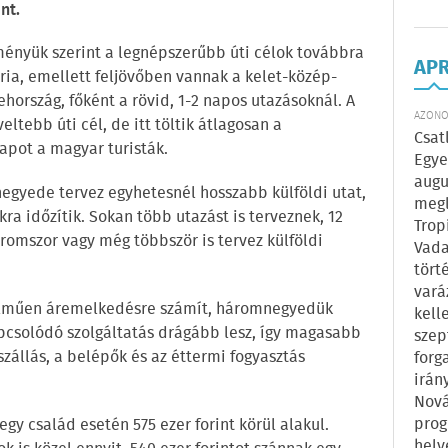
nt.
ményük szerint a legnépszerűbb úti célok továbbra
AP
tria, emellett feljövőben vannak a kelet-közép-
ehország, főként a rövid, 1-2 napos utazásoknál. A
AZONOS
ltebb úti cél, de itt töltik átlagosan a
Csat
napot a magyar turisták.
Egye
augu
egyede tervez egyhetesnél hosszabb külföldi utat,
megl
ra időzítik. Sokan több utazást is terveznek, 12
Trop
áromszor vagy még többször is tervez külföldi
Vada
tört
vará
elműen áremelkedésre számít, háromnegyedük
kell
pcsolódó szolgáltatás drágább lesz, így magasabb
szep
szállás, a belépők és az éttermi fogyasztás
forg
irán
Nová
prog
egy család esetén 575 ezer forint körül alakul.
hely