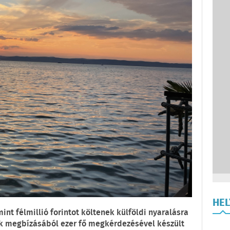
HE
nt félmillió forintot költenek külföldi nyaralásra
k megbízásából ezer fő megkérdezésével készült