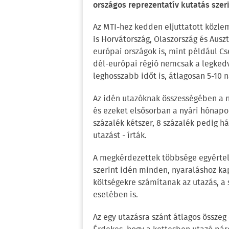
országos reprezentatív kutatás szeri
Az MTI-hez kedden eljuttatott közle
is Horvátország, Olaszország és Ausz
európai országok is, mint például Cs
dél-európai régió nemcsak a legkedve
leghosszabb időt is, átlagosan 5-10 
Az idén utazóknak összességében a n
és ezeket elsősorban a nyári hónapok
százalék kétszer, 8 százalék pedig h
utazást - írták.
A megkérdezettek többsége egyért
szerint idén minden, nyaraláshoz ka
költségekre számítanak az utazás, a 
esetében is.
Az egy utazásra szánt átlagos összeg 