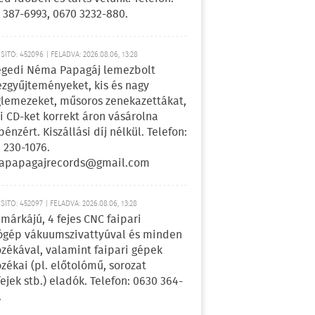
 387-6993, 0670 3232-880.
ÍTÓ: 452096 | FELADVA: 2026.08.06, 13:28
egedi Néma Papagáj lemezbolt
zgyűjteményeket, kis és nagy
lemezeket, műsoros zenekazettákat,
i CD-ket korrekt áron vásárolna
pénzért. Kiszállási díj nélkül. Telefon:
 230-1076.
apapagajrecords@gmail.com
ÍTÓ: 452097 | FELADVA: 2026.08.06, 13:28
márkájú, 4 fejes CNC faipari
gép vákuumszivattyúval és minden
ozékával, valamint faipari gépek
ozékai (pl. előtolómű, sorozat
fejek stb.) eladók. Telefon: 0630 364-
.