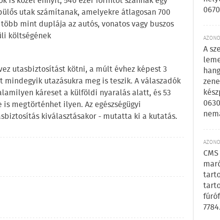
k is közel ennyit, 540 ezer forintot szánnak egy
0670
pülős utak számítanak, amelyekre átlagosan 700
 több mint duplája az autós, vonatos vagy buszos
üli költségének
AZONOS
A sz
leme
ez utasbiztosítást kötni, a múlt évhez képest 3
hang
zt mindegyik utazásukra meg is teszik. A válaszadók
zene
kész
amilyen káreset a külföldi nyaralás alatt, és 53
0630
e is megtörténhet ilyen. Az egészségügyi
nem
biztosítás kiválasztásakor - mutatta ki a kutatás.
AZONOS
CMS 
maró
tart
tart
fúró
7784