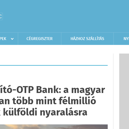
PEK
CÉGREGISZTER
HÁZHOZ SZÁLLÍTÁS
NY
ító-OTP Bank: a magyar
an több mint félmillió
 külföldi nyaralásra