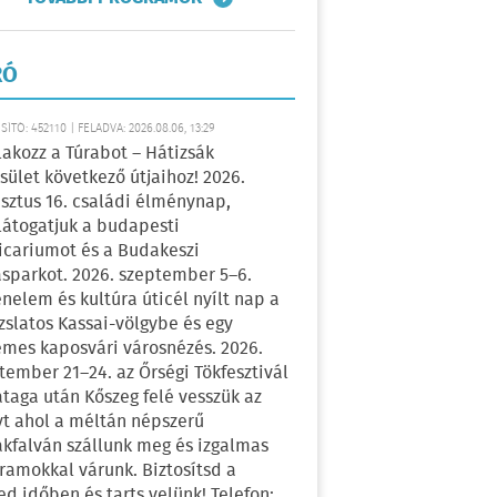
RÓ
ÍTÓ: 452110 | FELADVA: 2026.08.06, 13:29
lakozz a Túrabot – Hátizsák
sület következő útjaihoz! 2026.
sztus 16. családi élménynap,
átogatjuk a budapesti
icariumot és a Budakeszi
sparkot. 2026. szeptember 5–6.
énelem és kultúra úticél nyílt nap a
zslatos Kassai-völgybe és egy
emes kaposvári városnézés. 2026.
tember 21–24. az Őrségi Tökfesztivál
ataga után Kőszeg felé vesszük az
yt ahol a méltán népszerű
kfalván szállunk meg és izgalmas
ramokkal várunk. Biztosítsd a
ed időben és tarts velünk! Telefon: