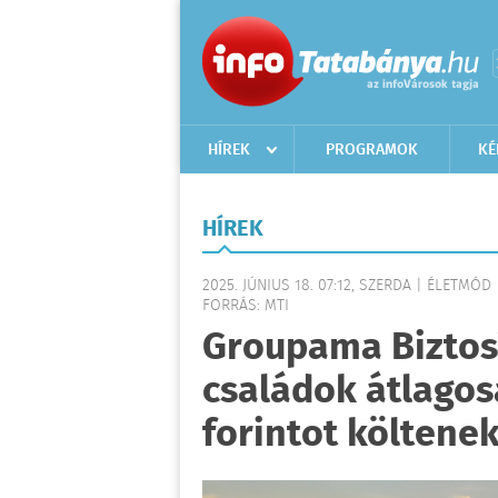
HÍREK
PROGRAMOK
KÉ
HÍREK
2025. JÚNIUS 18. 07:12, SZERDA | ÉLETMÓD
FORRÁS: MTI
Groupama Biztos
családok átlagos
forintot költenek