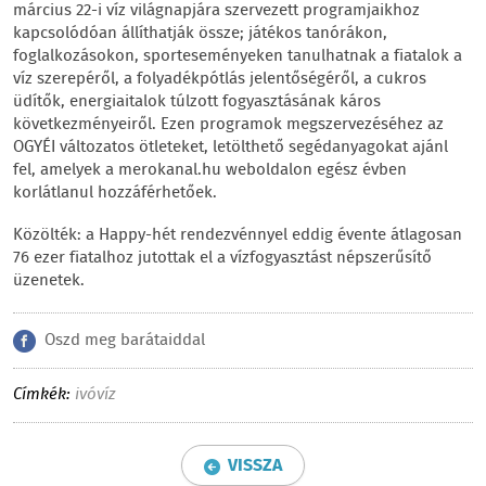
március 22-i víz világnapjára szervezett programjaikhoz
kapcsolódóan állíthatják össze; játékos tanórákon,
foglalkozásokon, sporteseményeken tanulhatnak a fiatalok a
víz szerepéről, a folyadékpótlás jelentőségéről, a cukros
üdítők, energiaitalok túlzott fogyasztásának káros
következményeiről. Ezen programok megszervezéséhez az
OGYÉI változatos ötleteket, letölthető segédanyagokat ajánl
fel, amelyek a merokanal.hu weboldalon egész évben
korlátlanul hozzáférhetőek.
Közölték: a Happy-hét rendezvénnyel eddig évente átlagosan
76 ezer fiatalhoz jutottak el a vízfogyasztást népszerűsítő
üzenetek.
Oszd meg barátaiddal
Címkék:
ivóvíz
VISSZA