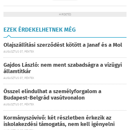
HIRDETÉS
EZEK ÉRDEKELHETNEK MÉG
Olajszállítási szerződést kötött a Janaf és a Mol
AUGUSZTUS 07., PÉNTEK
Gajdos László: nem ment szabadságra a vízügyi
államtitkár
AUGUSZTUS 07., PÉNTEK
Ősszel elindulhat a személyforgalom a
Budapest-Belgrád vasútvonalon
AUGUSZTUS 07., PÉNTEK
Kormányszóvivő: két részletben érkezik az
iskolakezdési támogatás, nem kell igényelni