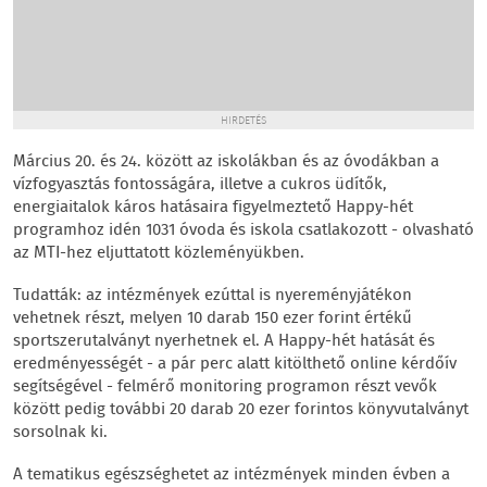
HIRDETÉS
Március 20. és 24. között az iskolákban és az óvodákban a
vízfogyasztás fontosságára, illetve a cukros üdítők,
energiaitalok káros hatásaira figyelmeztető Happy-hét
programhoz idén 1031 óvoda és iskola csatlakozott - olvasható
az MTI-hez eljuttatott közleményükben.
Tudatták: az intézmények ezúttal is nyereményjátékon
vehetnek részt, melyen 10 darab 150 ezer forint értékű
sportszerutalványt nyerhetnek el. A Happy-hét hatását és
eredményességét - a pár perc alatt kitölthető online kérdőív
segítségével - felmérő monitoring programon részt vevők
között pedig további 20 darab 20 ezer forintos könyvutalványt
sorsolnak ki.
A tematikus egészséghetet az intézmények minden évben a