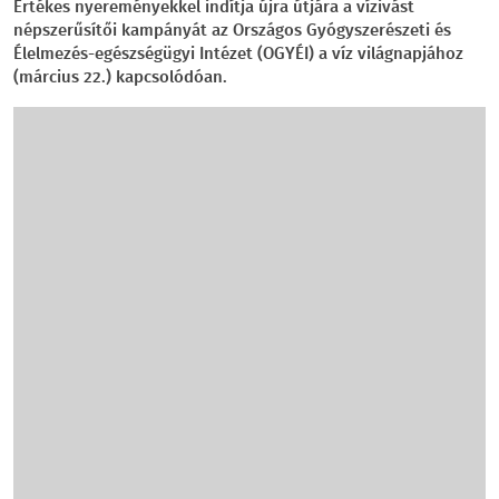
Értékes nyereményekkel indítja újra útjára a vízivást
népszerűsítői kampányát az Országos Gyógyszerészeti és
Élelmezés-egészségügyi Intézet (OGYÉI) a víz világnapjához
(március 22.) kapcsolódóan.