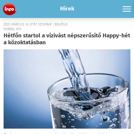
Hírek
2023. MÁRCIUS 18. 07:57, SZOMBAT | BELFÖLD
FORRÁS: MTI
Hétfőn startol a vízivást népszerűsítő Happy-hét
a közoktatásban