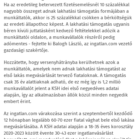
Ha az eredetileg betervezett fizetésemelésnél 10 százalékkal
nagyobb összeget adnak lakhatási támogatás formájában a
munkáltatók, akkor is 25 százalékkal csökken a bérköltségük
az eredeti állapothoz képest. A lakhatási támogatás ugyanis
béren kívüli juttatásként kedvező feltételekkel adózik a
munkáltatói oldalon, a munkavállalók részéről pedig
adómentes - fejtette ki Balogh László, az ingatlan.com vezető
gazdasági szakértője.
Hozzátette, hogy versenyhátrányba kerülhetnek azok a
munkáltatók, amelyek nem adnak lakhatási támogatást az
első lakás megvásárlását tervező fiataloknak. A támogatás
csak 35 év alattiaknak adható, de ez még így is 1,2 millió
munkavállalót jelent a KSH idei első negyedéves adatai
alapján, így az alkalmazásban állók közül minden negyedik
embert érint.
Az ingatlan.com várakozása szerint a szeptembertől kezdődő
12 hónapban legalább 60-70 ezer fiatal vághat bele első lakása
megvásárlásába. A KSH adatai alapján a 18-35 éves korosztály
2020-2023 között évente 30-43 ezer ingatlanvásárlást