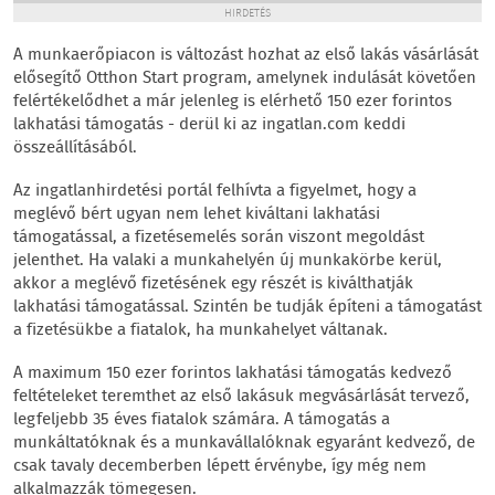
HIRDETÉS
A munkaerőpiacon is változást hozhat az első lakás vásárlását
elősegítő Otthon Start program, amelynek indulását követően
felértékelődhet a már jelenleg is elérhető 150 ezer forintos
lakhatási támogatás - derül ki az ingatlan.com keddi
összeállításából.
Az ingatlanhirdetési portál felhívta a figyelmet, hogy a
meglévő bért ugyan nem lehet kiváltani lakhatási
támogatással, a fizetésemelés során viszont megoldást
jelenthet. Ha valaki a munkahelyén új munkakörbe kerül,
akkor a meglévő fizetésének egy részét is kiválthatják
lakhatási támogatással. Szintén be tudják építeni a támogatást
a fizetésükbe a fiatalok, ha munkahelyet váltanak.
A maximum 150 ezer forintos lakhatási támogatás kedvező
feltételeket teremthet az első lakásuk megvásárlását tervező,
legfeljebb 35 éves fiatalok számára. A támogatás a
munkáltatóknak és a munkavállalóknak egyaránt kedvező, de
csak tavaly decemberben lépett érvénybe, így még nem
alkalmazzák tömegesen.