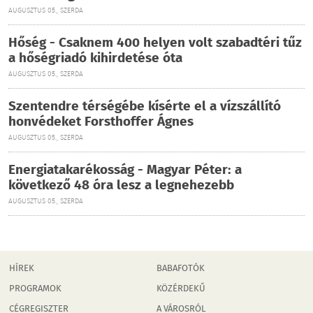
AUGUSZTUS 05., SZERDA
Hőség - Csaknem 400 helyen volt szabadtéri tűz
a hőségriadó kihirdetése óta
AUGUSZTUS 05., SZERDA
Szentendre térségébe kísérte el a vízszállító
honvédeket Forsthoffer Ágnes
AUGUSZTUS 05., SZERDA
Energiatakarékosság - Magyar Péter: a
következő 48 óra lesz a legnehezebb
AUGUSZTUS 05., SZERDA
HÍREK
BABAFOTÓK
PROGRAMOK
KÖZÉRDEKŰ
CÉGREGISZTER
A VÁROSRÓL