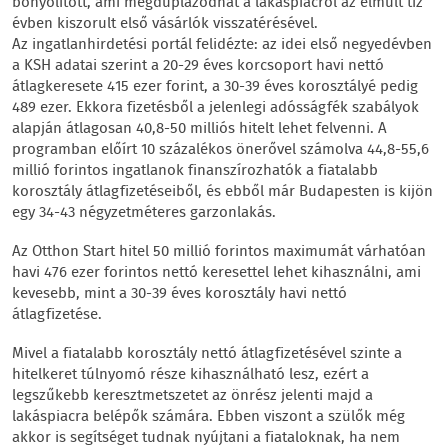
bonyolított, ami megduplázódhat a lakáspiacról az elmúlt tíz
évben kiszorult első vásárlók visszatérésével.
Az ingatlanhirdetési portál felidézte: az idei első negyedévben
a KSH adatai szerint a 20-29 éves korcsoport havi nettó
átlagkeresete 415 ezer forint, a 30-39 éves korosztályé pedig
489 ezer. Ekkora fizetésből a jelenlegi adósságfék szabályok
alapján átlagosan 40,8-50 milliós hitelt lehet felvenni. A
programban előírt 10 százalékos önerővel számolva 44,8-55,6
millió forintos ingatlanok finanszírozhatók a fiatalabb
korosztály átlagfizetéseiből, és ebből már Budapesten is kijön
egy 34-43 négyzetméteres garzonlakás.
Az Otthon Start hitel 50 millió forintos maximumát várhatóan
havi 476 ezer forintos nettó keresettel lehet kihasználni, ami
kevesebb, mint a 30-39 éves korosztály havi nettó
átlagfizetése.
Mivel a fiatalabb korosztály nettó átlagfizetésével szinte a
hitelkeret túlnyomó része kihasználható lesz, ezért a
legszűkebb keresztmetszetet az önrész jelenti majd a
lakáspiacra belépők számára. Ebben viszont a szülők még
akkor is segítséget tudnak nyújtani a fiataloknak, ha nem