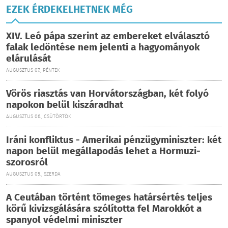
EZEK ÉRDEKELHETNEK MÉG
XIV. Leó pápa szerint az embereket elválasztó
falak ledöntése nem jelenti a hagyományok
elárulását
AUGUSZTUS 07., PÉNTEK
Vörös riasztás van Horvátországban, két folyó
napokon belül kiszáradhat
AUGUSZTUS 06., CSÜTÖRTÖK
Iráni konfliktus - Amerikai pénzügyminiszter: két
napon belül megállapodás lehet a Hormuzi-
szorosról
AUGUSZTUS 05., SZERDA
A Ceutában történt tömeges határsértés teljes
körű kivizsgálására szólította fel Marokkót a
spanyol védelmi miniszter