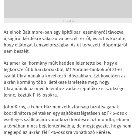
HIRDETÉS
Az elnök Baltimore-ban egy építőipari eseményről távozva
újságírói kérdésre válaszolva beszélt erről, és azt is közölte,
hogy ellátogat Lengyelországba. Az út tervezett időpontjáról
nem beszélt.
Az amerikai kormány múlt kedden jelentette be, hogy a
legkorszerűbb harckocsikból, M1 Abrams-tankokból 31-et
szállít Ukrajnának a következő időszakban. Ezt követően az
ukrán kormány több illetékese ismételte meg, hogy
Ukrajnának az önvédelemhez vadászrepülőkre is szüksége
lenne, köztük F-16-osokra.
John Kirby, a Fehér Ház nemzetbiztonsági bizottságának
koordinátora pénteken egy sajtóbeszélgetésen az F-16-osok
esetleges szállítására vonatkozó kérdésre azt mondta, ebben
a témában nincs bejelentenivalója, de megjegyezte, hogy nem
meglepő az ukrán fél F-16-osokra vonatkozó kérése.