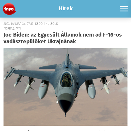
Hírek
2023. JANUÁR 31. 07:39, KEDD | KÜLFÖLD
FORRÁS: MTI
Joe Biden: az Egyesült Államok nem ad F-16-os
vadászrepülőket Ukrajnának