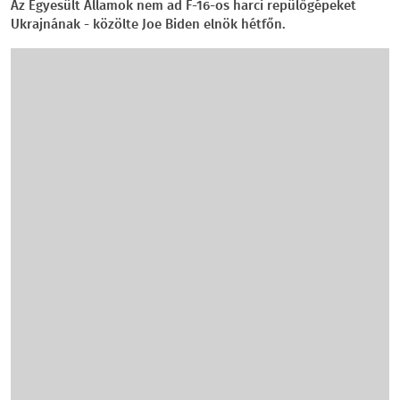
Az Egyesült Államok nem ad F-16-os harci repülőgépeket
Ukrajnának - közölte Joe Biden elnök hétfőn.