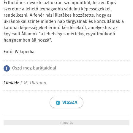
Érthetőnek nevezte azt ukrán szempontból, hiszen Kijev
szeretne a lehető legnagyobb védelmi képességekkel
rendelkezni. A fehér házi illetékes hozzátette, hogy az
ukránokkal szinte minden nap tárgyalnak és konzultálnak a
katonai képességeket érintő kérdésekről, amelyekhez az
Egyesült Államok "a lehetséges mértékig együttműködő
hangnemben áll hozzá".
Fotó: Wikipedia
Oszd meg barátaiddal
Címkék:
f-16
,
Ukrajna
VISSZA
HIRDETÉS