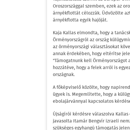
Oroszországgal szemben, ezek az or
árnyékflottát célozzák. Üdvözölte azt
árnyékflotta egyik hajóját.
Kaja Kallas elmondta, hogy a tanács
Örményországról az ország külügymin
az örményországi választásokat köve
annak érdekében, hogy eltérítse jele
"Támogatnunk kell Örményországot ab
hozzátéve, hogy a felek arról is egye
országnak.
A főképviselő közölte, hogy napirend
ügyek is. Megemlítette, hogy a külü
ebolajárvánnyal kapcsolatos kérdése
Újságírói kérdésre válaszolva Kalla
javasolta Itamár Bengvír izraeli nem
szükséges egyhangú támogatás jelen