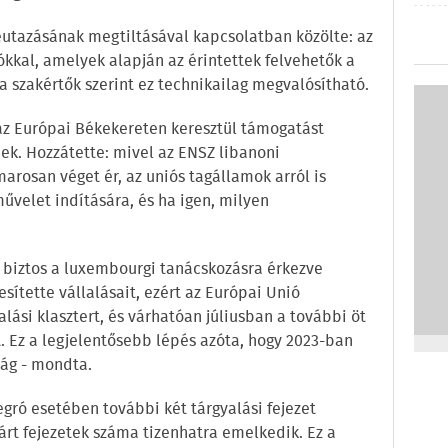
eutazásának megtiltásával kapcsolatban közölte: az
ókkal, amelyek alapján az érintettek felvehetők a
 a szakértők szerint ez technikailag megvalósítható.
 az Európai Békekereten keresztül támogatást
ek. Hozzátette: mivel az ENSZ libanoni
arosan véget ér, az uniós tagállamok arról is
művelet indítására, és ha igen, milyen
i biztos a luxembourgi tanácskozásra érkezve
esítette vállalásait, ezért az Európai Unió
lási klasztert, és várhatóan júliusban a további öt
t. Ez a legjelentősebb lépés azóta, hogy 2023-ban
szág - mondta.
gró esetében további két tárgyalási fejezet
árt fejezetek száma tizenhatra emelkedik. Ez a