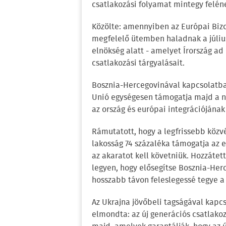
csatlakozási folyamat mintegy felén
Közölte: amennyiben az Európai Biz
megfelelő ütemben haladnak a júliu
elnökség alatt - amelyet Írország ad
csatlakozási tárgyalásait.
Bosznia-Hercegovinával kapcsolatban
Unió egységesen támogatja majd a ne
az ország és európai integrációjának 
Rámutatott, hogy a legfrissebb közv
lakosság 74 százaléka támogatja az e
az akaratot kell követniük. Hozzátet
legyen, hogy elősegítse Bosznia-Herc
hosszabb távon feleslegessé tegye a
Az Ukrajna jövőbeli tagságával kapcs
elmondta: az új generációs csatlako