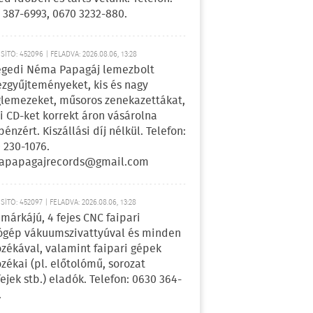
 387-6993, 0670 3232-880.
ÍTÓ: 452096 | FELADVA: 2026.08.06, 13:28
egedi Néma Papagáj lemezbolt
zgyűjteményeket, kis és nagy
lemezeket, műsoros zenekazettákat,
i CD-ket korrekt áron vásárolna
pénzért. Kiszállási díj nélkül. Telefon:
 230-1076.
apapagajrecords@gmail.com
ÍTÓ: 452097 | FELADVA: 2026.08.06, 13:28
márkájú, 4 fejes CNC faipari
gép vákuumszivattyúval és minden
ozékával, valamint faipari gépek
ozékai (pl. előtolómű, sorozat
fejek stb.) eladók. Telefon: 0630 364-
.