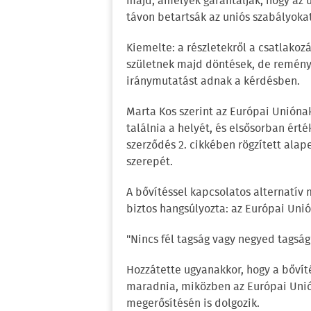
majd, amelyek garantálják, hogy az 
távon betartsák az uniós szabályokat
Kiemelte: a részletekről a csatlako
születnek majd döntések, de reményé
iránymutatást adnak a kérdésben.
Marta Kos szerint az Európai Uniónak
találnia a helyét, és elsősorban érté
szerződés 2. cikkében rögzített ala
szerepét.
A bővítéssel kapcsolatos alternatív
biztos hangsúlyozta: az Európai Uniób
"Nincs fél tagság vagy negyed tagság
Hozzátette ugyanakkor, hogy a bőví
maradnia, miközben az Európai Unió
megerősítésén is dolgozik.