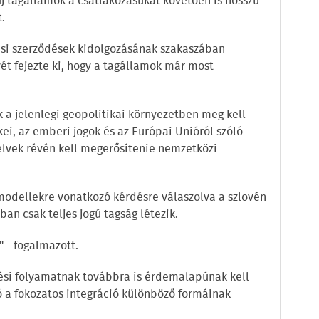
új tagállamok a csatlakozásukat követően is hosszú
.
zási szerződések kidolgozásának szakaszában
t fejezte ki, hogy a tagállamok már most
 a jelenlegi geopolitikai környezetben meg kell
kei, az emberi jogok és az Európai Unióról szóló
pelvek révén kell megerősítenie nemzetközi
 modellekre vonatkozó kérdésre válaszolva a szlovén
an csak teljes jogú tagság létezik.
" - fogalmazott.
tési folyamatnak továbbra is érdemalapúnak kell
 a fokozatos integráció különböző formáinak