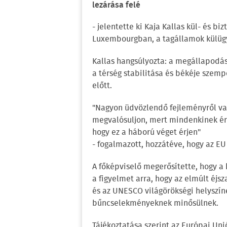
lezárása felé
- jelentette ki Kaja Kallas kül- és b
Luxembourgban, a tagállamok külügy
Kallas hangsúlyozta: a megállapodás
a térség stabilitása és békéje szem
előtt.
"Nagyon üdvözlendő fejleményről van
megvalósuljon, mert mindenkinek ér
hogy ez a háború véget érjen"
- fogalmazott, hozzátéve, hogy az EU
A főképviselő megerősítette, hogy a 
a figyelmet arra, hogy az elmúlt éjs
és az UNESCO világörökségi helyszín
bűncselekményeknek minősülnek.
Tájékoztatása szerint az Európai Uni