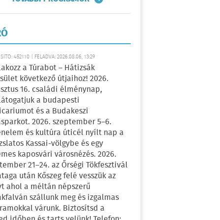
RÓ
ÍTÓ: 452110 | FELADVA: 2026.08.06, 13:29
lakozz a Túrabot – Hátizsák
sület következő útjaihoz! 2026.
sztus 16. családi élménynap,
átogatjuk a budapesti
icariumot és a Budakeszi
sparkot. 2026. szeptember 5–6.
énelem és kultúra úticél nyílt nap a
zslatos Kassai-völgybe és egy
emes kaposvári városnézés. 2026.
tember 21–24. az Őrségi Tökfesztivál
ataga után Kőszeg felé vesszük az
yt ahol a méltán népszerű
kfalván szállunk meg és izgalmas
ramokkal várunk. Biztosítsd a
ed időben és tarts velünk! Telefon: