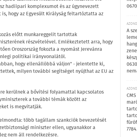
0670
osz hadiipari komplexumot és az úgynevezett
 is, hogy az Egyesült Királyság feltartóztatta az
AZONOS
A sz
kozás előtt munkareggelit tartottak
leme
iszterének részvételével. Emlékeztetett arra, hogy
hang
tően Oroszország fokozta a nyomást Jerevánra
zene
nlegi politikai irányvonalától.
kész
ban, hogy ellenállóbbá váljon" - jelentette ki,
0630
nem
ztettek, milyen további segítséget nyújthat az EU az
AZONOS
re kerülnek a bővítési folyamattal kapcsolatos
CMS 
gyminiszterek a további témák között az
maró
ket is megvitatják.
tart
tart
s elmondta: több tagállam szankciók bevezetését
fúró
zetbiztonsági miniszter ellen, ugyanakkor a
7784
leg nem áll rendelkezésre.