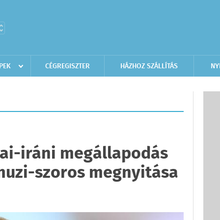
PEK
CÉGREGISZTER
HÁZHOZ SZÁLLÍTÁS
NY
kai-iráni megállapodás
muzi-szoros megnyitása