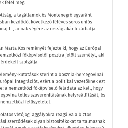
ek felel meg.
ottság, a tagállamok és Montenegró egyaránt
sban kezdődő, következő féléves soros uniós
 majd -, annak végére az ország akár lezárhatja
 Marta Kos reményét fejezte ki, hogy az Európai
mzetközi főképviselői posztra jelölt személyt, aki
érdekeit szolgálja.
élemény-kutatások szerint a bosznia-hercegovinai
urópai integrációt, ezért a politikai vezetőknek ezt
te: a nemzetközi főképviselő feladata az kell, hogy
egovina teljes szuverenitásának helyreállítását, és
 nemzetközi felügyeletet.
olatos vétójogi aggályokra reagálva a biztos
zási szerződések olyan biztosítékokat tartalmaznak