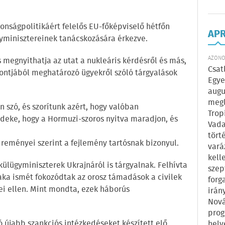
iztonságpolitikáért felelős EU-főképviselő hétfőn
AP
minisztereinek tanácskozására érkezve.
AZONOS
 megnyithatja az utat a nukleáris kérdésről és más,
Csat
pontjából meghatározó ügyekről szóló tárgyalások
Egye
augu
megl
 szó, és szorítunk azért, hogy valóban
Trop
deke, hogy a Hormuzi-szoros nyitva maradjon, és
Vada
tört
 reményei szerint a fejlemény tartósnak bizonyul.
vará
kell
külügyminiszterek Ukrajnáról is tárgyalnak. Felhívta
szep
zaka ismét fokozódtak az orosz támadások a civilek
forg
ei ellen. Mint mondta, ezek háborús
irán
Nová
prog
ó újabb szankciós intézkedéseket készített elő
hely