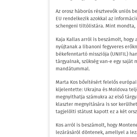
Az orosz háborús résztvevők uniós b
EU rendelkezik azokkal az informáci
schengeni tiltólistára. Mint mondta,
Kaja Kallas arról is beszámolt, hogy
nyújtanak a libanoni fegyveres erőkn
békefenntartó missziója (UNIFIL) ham
tárgyalnak, szükség van-e egy saját 
mandátummal.
Marta Kos bővítésért felelős európa
kijelentette: Ukrajna és Moldova telj
megnyithatja számukra az első tárgya
klaszter megnyitására is sor kerülhe
tagjelölti státust kapott ez a két or
Kos arról is beszámolt, hogy Montene
lezárásáról döntenek, amellyel a lez