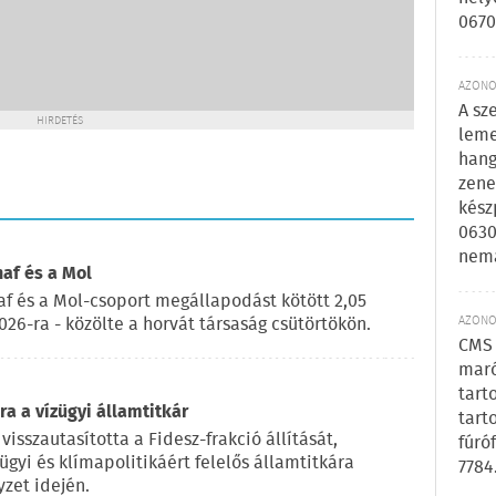
0670
AZONOS
A sz
HIRDETÉS
leme
hang
zene
kész
0630
nem
naf és a Mol
af és a Mol-csoport megállapodást kötött 2,05
AZONOS
2026-ra - közölte a horvát társaság csütörtökön.
CMS 
maró
tart
a a vízügyi államtitkár
tart
visszautasította a Fidesz-frakció állítását,
fúró
ügyi és klímapolitikáért felelős államtitkára
7784
zet idején.