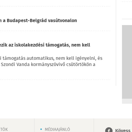
om a Budapest-Belgrád vasútvonalon
ezik az iskolakezdési támogatás, nem kell
i támogatás automatikus, nem kell igényelni, és
e Szondi Vanda kormányszóvivő csütörtökön a
OTÓK
MÉDIAAJÁNLÓ
Kövess 