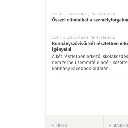
2026. AUGUSZTUS 07. 07:08, PÉNTEK | BELFÖLD
Ősszel elindulhat a személyforgal
2026. AUGUSZTUS 07. 07:06, PÉNTEK | BELFÖLD
Kormányszóvivő: két részletben érk
igényelni
A két részletben érkező iskolakezdés
nem terheli semmiféle adó - közölt
kormány Facebook-oldalán.
HÍREK
BABAF