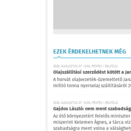
EZEK ÉRDEKELHETNEK MÉG
2026. AUGUSZTUS 07. 13:00, PÉNTEK | BELFÖLD
Olajszállítási szerződést kötött a Ja
A horvát olajvezeték-üzemeltető Jan
millió tonna nyersolaj szállításáról 
2026. AUGUSZTUS 07. 10:00, PÉNTEK | BELFÖLD
Gajdos László: nem ment szabadságr
Az élő környezetért felelős miniszter 
miszerint Kelemen Ágnes, a tárca víz
szabadságra ment volna a válsághely