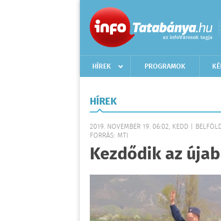
HÍREK
PROGRAMOK
KÉ
HÍREK
2019. NOVEMBER 19. 06:02, KEDD | BELFÖL
FORRÁS: MTI
Kezdődik az újab