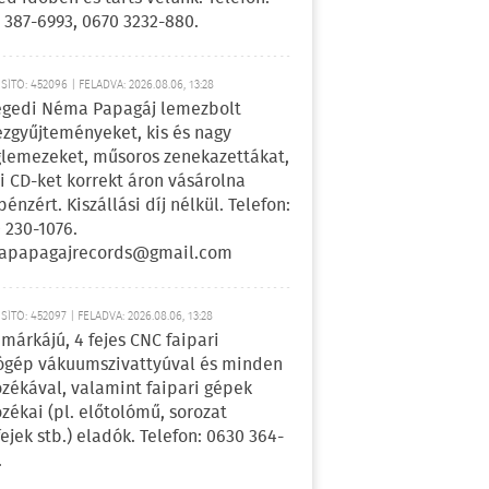
 387-6993, 0670 3232-880.
ÍTÓ: 452096 | FELADVA: 2026.08.06, 13:28
egedi Néma Papagáj lemezbolt
zgyűjteményeket, kis és nagy
lemezeket, műsoros zenekazettákat,
i CD-ket korrekt áron vásárolna
pénzért. Kiszállási díj nélkül. Telefon:
 230-1076.
apapagajrecords@gmail.com
ÍTÓ: 452097 | FELADVA: 2026.08.06, 13:28
márkájú, 4 fejes CNC faipari
gép vákuumszivattyúval és minden
ozékával, valamint faipari gépek
ozékai (pl. előtolómű, sorozat
fejek stb.) eladók. Telefon: 0630 364-
.