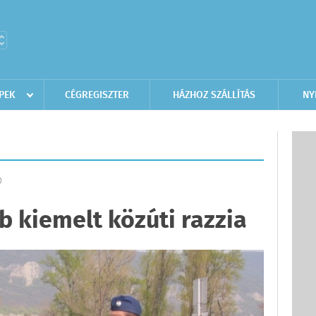
PEK
CÉGREGISZTER
HÁZHOZ SZÁLLÍTÁS
NY
D
b kiemelt közúti razzia