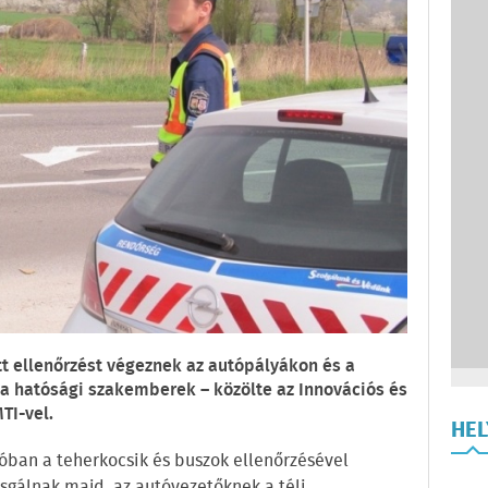
ott ellenőrzést végeznek az autópályákon és a
 a hatósági szakemberek – közölte az Innovációs és
TI-vel.
HE
ióban a teherkocsik és buszok ellenőrzésével
gálnak majd, az autóvezetőknek a téli