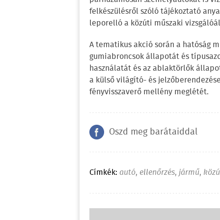
felkészülésről szóló tájékoztató any
leporelló a közúti műszaki vizsgálóá
A tematikus akció során a hatóság mu
gumiabroncsok állapotát és típusazo
használatát és az ablaktörlők állapo
a külső világító- és jelzőberendezése
fényvisszaverő mellény meglétét.
Oszd meg barátaiddal
Címkék:
autó
,
ellenőrzés
,
jármű
,
közú