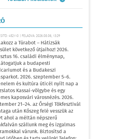
RÓ
ÍTÓ: 452110 | FELADVA: 2026.08.06, 13:29
lakozz a Túrabot – Hátizsák
sület következő útjaihoz! 2026.
sztus 16. családi élménynap,
átogatjuk a budapesti
icariumot és a Budakeszi
sparkot. 2026. szeptember 5–6.
énelem és kultúra úticél nyílt nap a
zslatos Kassai-völgybe és egy
emes kaposvári városnézés. 2026.
tember 21–24. az Őrségi Tökfesztivál
ataga után Kőszeg felé vesszük az
yt ahol a méltán népszerű
kfalván szállunk meg és izgalmas
ramokkal várunk. Biztosítsd a
ed időben és tarts velünk! Telefon: