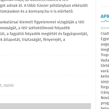
agot adnak át. A több tízezer példányban elkészült
llomásokon és a kormany.hu-n is elérhető.
AP
nkatársai kiemelt figyelemmel vizsgálják a téli
nosságát, a téli szélvédőmosó folyadék
AZONOS
Csat
tát, a fagyálló folyadék meglétét és fagyáspontját,
Egye
k állapotát, tisztaságát, fényerejét, a
augu
megl
Trop
Vada
tört
vará
kell
szep
t
,
razzia
forg
irán
Nová
prog
hely