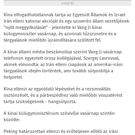
HIRDETÉS
Kína elfogadhatatlannak tartja az Egyesült Államok és Izrael
Irán elleni katonai akcióját és egy szuverén állam vezetőjének
"nyílt meggyilkolását" - jelentette ki Vang Ji kínai
külügyminiszter vasárnap, és azonnali tűzszünetre és a
tárgyalások mielőbbi újraindítására szólított fel.
A kínai állami média beszámolója szerint Vang Ji vasárnap
telefonon egyeztett orosz kollégájával, Szergej Lavrovval,
akinek elmondta: az Irán elleni csapások az amerikai-iráni
tárgyalások idején történtek, ami tovább súlyosbítja a
helyzetet.
Kína ellenzi az egyoldalú lépéseket és a rezsimváltás
ösztönzését, és a párbeszédhez való mielőbbi visszatérést
tartja szükségesnek - hangsúlyozta.
A kínai külügyminisztérium szóvivője vasárnap szintén
közölte:
Peking határozottan ellenzi és erőteljesen elítéli az iráni