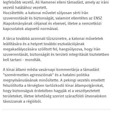
legfelsőbb vezető, Ali Hamenei elleni támadást, amely az iráni
vezető halálához vezetett.
Hozzátették: a katonai művelet súlyosan sérti Irán
szuverenitását és biztonságát, valamint ellentétes az ENSZ
Alapokmányának céljaival és elveivel, illetve a nemzetközi
kapcsolatok alapvető normáival.
A tárca továbbá azonnali tűzszünetre, a katonai műveletek
leállítására és a helyzet további eszkalációjának
megakadályozására szólított fel, hangsúlyozva, hogy Irán
szuverenitását, biztonságát és területi integritását tiszteletben
kell tartani - mondták.
A kínai állami média vasárnapi kommentárja a támadást
"szemérmetlen agressziónak" és a hatalmi politika
megnyilvánulásának minősítette. A pekingi vezetés emellett
felszólította a térségben tartózkodó kínai állampolgárokat,
hogy biztonságuk érdekében hagyják el a veszélyeztetett
területeket, illetve lehetőség szerint szárazföldi útvonalokon
távozzanak a régióból.