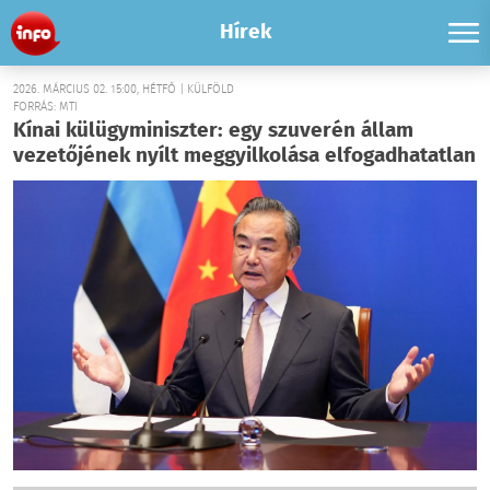
Hírek
2026. MÁRCIUS 02. 15:00, HÉTFŐ | KÜLFÖLD
FORRÁS: MTI
Kínai külügyminiszter: egy szuverén állam
vezetőjének nyílt meggyilkolása elfogadhatatlan