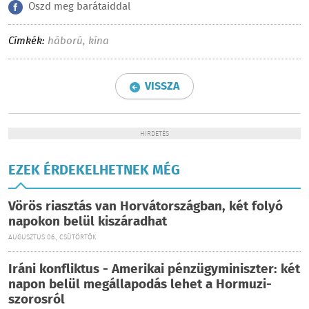
Oszd meg barátaiddal
Címkék:
háború
,
kína
VISSZA
HIRDETÉS
EZEK ÉRDEKELHETNEK MÉG
Vörös riasztás van Horvátországban, két folyó
napokon belül kiszáradhat
AUGUSZTUS 06., CSÜTÖRTÖK
Iráni konfliktus - Amerikai pénzügyminiszter: két
napon belül megállapodás lehet a Hormuzi-
szorosról