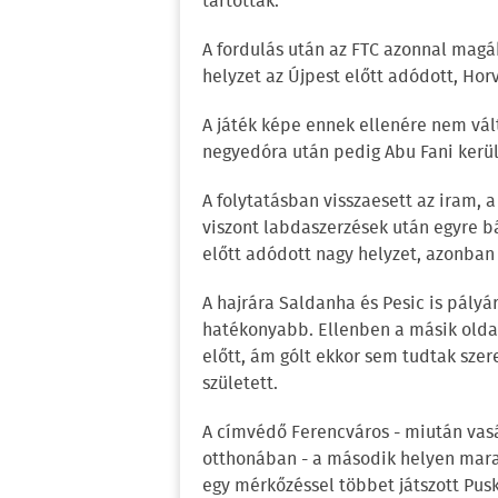
tartottak.
A fordulás után az FTC azonnal mag
helyzet az Újpest előtt adódott, Hor
A játék képe ennek ellenére nem vált
negyedóra után pedig Abu Fani kerül
A folytatásban visszaesett az iram, 
viszont labdaszerzések után egyre bá
előtt adódott nagy helyzet, azonban 
A hajrára Saldanha és Pesic is pály
hatékonyabb. Ellenben a másik oldal
előtt, ám gólt ekkor sem tudtak szer
született.
A címvédő Ferencváros - miután vasár
otthonában - a második helyen mara
egy mérkőzéssel többet játszott Pu