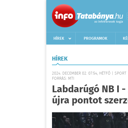
HÍREK
PROGRAMOK
KÉ
HÍREK
2024. DECEMBER 02. 07:54, HÉTFŐ | SPORT
FORRÁS: MTI
Labdarúgó NB I -
újra pontot szerz