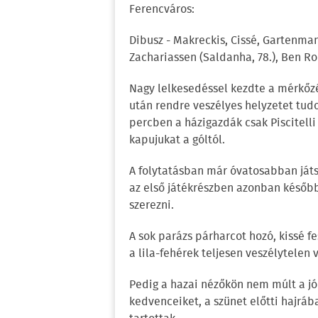
Ferencváros:
Dibusz - Makreckis, Cissé, Gartenma
Zachariassen (Saldanha, 78.), Ben Rom
Nagy lelkesedéssel kezdte a mérkőzé
után rendre veszélyes helyzetet tudot
percben a házigazdák csak Piscitell
kapujukat a góltól.
A folytatásban már óvatosabban játsz
az első játékrészben azonban később 
szerezni.
A sok parázs párharcot hozó, kissé f
a lila-fehérek teljesen veszélytelen 
Pedig a hazai nézőkön nem múlt a jó 
kedvenceiket, a szünet előtti hajrá