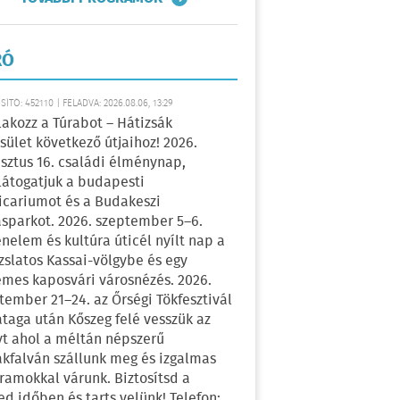
RÓ
ÍTÓ: 452110 | FELADVA: 2026.08.06, 13:29
lakozz a Túrabot – Hátizsák
sület következő útjaihoz! 2026.
sztus 16. családi élménynap,
átogatjuk a budapesti
icariumot és a Budakeszi
sparkot. 2026. szeptember 5–6.
énelem és kultúra úticél nyílt nap a
zslatos Kassai-völgybe és egy
emes kaposvári városnézés. 2026.
tember 21–24. az Őrségi Tökfesztivál
ataga után Kőszeg felé vesszük az
yt ahol a méltán népszerű
kfalván szállunk meg és izgalmas
ramokkal várunk. Biztosítsd a
ed időben és tarts velünk! Telefon: