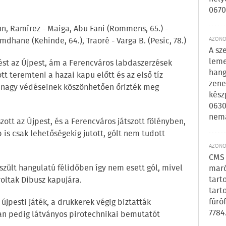
0670
nn, Ramírez - Maiga, Abu Fani (Rommens, 65.) -
AZONOS
dhane (Kehinde, 64.), Traoré - Varga B. (Pesic, 78.)
A sz
leme
st az Újpest, ám a Ferencváros labdaszerzések
hang
t teremteni a hazai kapu előtt és az első tíz
zene
i nagy védéseinek köszönhetően őrizték meg
kész
0630
nem
ott az Újpest, és a Ferencváros játszott fölényben,
is csak lehetőségekig jutott, gólt nem tudott
AZONOS
CMS 
eszült hangulatú félidőben így nem esett gól, mivel
maró
tart
voltak Dibusz kapujára.
tart
fúró
újpesti játék, a drukkerek végig biztatták
7784
ban pedig látványos pirotechnikai bemutatót