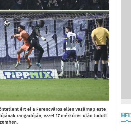
öntetlent ért el a Ferencváros ellen vasárnap este
HE
lójának rangadóján, ezzel 17 mérkőzés után tudott
 szemben.