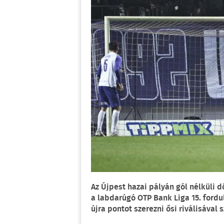
Az Újpest hazai pályán gól nélküli d
a labdarúgó OTP Bank Liga 15. fordu
újra pontot szerezni ősi riválisával