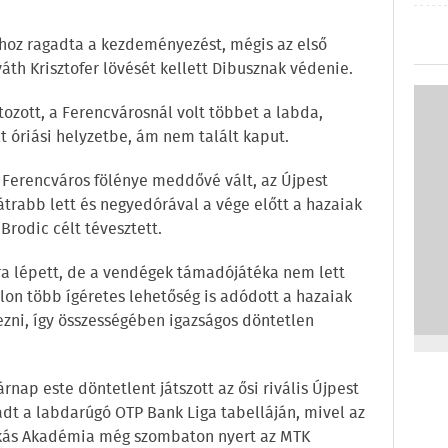
ához ragadta a kezdeményezést, mégis az első
váth Krisztofer lövését kellett Dibusznak védenie.
ozott, a Ferencvárosnál volt többet a labda,
t óriási helyzetbe, ám nem talált kaput.
a Ferencváros fölénye meddővé vált, az Újpest
trabb lett és negyedórával a vége előtt a hazaiak
Brodic célt tévesztett.
ára lépett, de a vendégek támadójátéka nem lett
on több ígéretes lehetőség is adódott a hazaiak
ezni, így összességében igazságos döntetlen
nap este döntetlent játszott az ősi rivális Újpest
dt a labdarúgó OTP Bank Liga tabelláján, mivel az
skás Akadémia még szombaton nyert az MTK