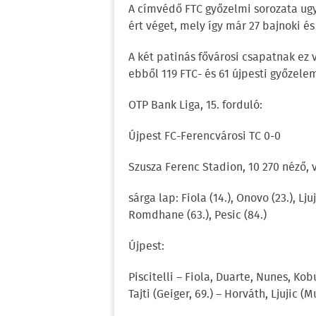
A címvédő FTC győzelmi sorozata ugy
ért véget, mely így már 27 bajnoki é
A két patinás fővárosi csapatnak ez 
ebből 119 FTC- és 61 újpesti győzelem
OTP Bank Liga, 15. forduló:
Újpest FC-Ferencvárosi TC 0-0
Szusza Ferenc Stadion, 10 270 néző, v
sárga lap: Fiola (14.), Onovo (23.), Lju
Romdhane (63.), Pesic (84.)
Újpest:
Piscitelli – Fiola, Duarte, Nunes, Kob
Tajti (Geiger, 69.) – Horváth, Ljujic (