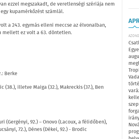
an ezzel megszakadt, de veretlenségi szériája nem
s egy kupamérkőzést számlál.
AP
volt a 243. egymás elleni meccse az élvonalban,
 mellett ez volt a 63. döntetlen.
AZONOS
Csat
Egye
augu
megl
Trop
.: Berke
Vada
tört
jic (38.), illetve Maiga (32.), Makreckis (37.), Ben
vará
kell
szep
forg
irán
uri (Gergényi, 92.) – Onovo (Lacoux, a félidőben),
Nová
Mucsányi, 72.), Dénes (Dékei, 92.) - Brodic
prog
hely