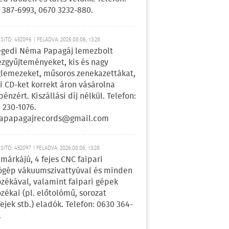
 387-6993, 0670 3232-880.
ÍTÓ: 452096 | FELADVA: 2026.08.06, 13:28
egedi Néma Papagáj lemezbolt
zgyűjteményeket, kis és nagy
lemezeket, műsoros zenekazettákat,
i CD-ket korrekt áron vásárolna
pénzért. Kiszállási díj nélkül. Telefon:
 230-1076.
apapagajrecords@gmail.com
ÍTÓ: 452097 | FELADVA: 2026.08.06, 13:28
márkájú, 4 fejes CNC faipari
gép vákuumszivattyúval és minden
ozékával, valamint faipari gépek
ozékai (pl. előtolómű, sorozat
fejek stb.) eladók. Telefon: 0630 364-
.