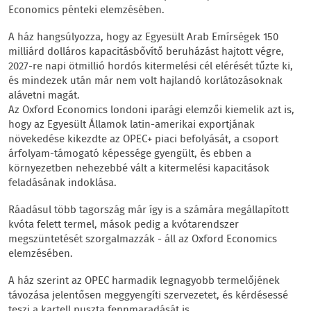
Economics pénteki elemzésében.
A ház hangsúlyozza, hogy az Egyesült Arab Emírségek 150
milliárd dolláros kapacitásbővítő beruházást hajtott végre,
2027-re napi ötmillió hordós kitermelési cél elérését tűzte ki,
és mindezek után már nem volt hajlandó korlátozásoknak
alávetni magát.
Az Oxford Economics londoni iparági elemzői kiemelik azt is,
hogy az Egyesült Államok latin-amerikai exportjának
növekedése kikezdte az OPEC+ piaci befolyását, a csoport
árfolyam-támogató képessége gyengült, és ebben a
környezetben nehezebbé vált a kitermelési kapacitások
feladásának indoklása.
Ráadásul több tagország már így is a számára megállapított
kvóta felett termel, mások pedig a kvótarendszer
megszüntetését szorgalmazzák - áll az Oxford Economics
elemzésében.
A ház szerint az OPEC harmadik legnagyobb termelőjének
távozása jelentősen meggyengíti szervezetet, és kérdésessé
teszi a kartell puszta fennmaradását is.