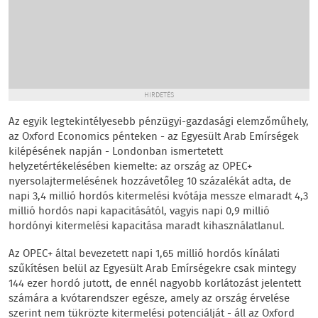
HIRDETÉS
Az egyik legtekintélyesebb pénzügyi-gazdasági elemzőműhely,
az Oxford Economics pénteken - az Egyesült Arab Emírségek
kilépésének napján - Londonban ismertetett
helyzetértékelésében kiemelte: az ország az OPEC+
nyersolajtermelésének hozzávetőleg 10 százalékát adta, de
napi 3,4 millió hordós kitermelési kvótája messze elmaradt 4,3
millió hordós napi kapacitásától, vagyis napi 0,9 millió
hordónyi kitermelési kapacitása maradt kihasználatlanul.
Az OPEC+ által bevezetett napi 1,65 millió hordós kínálati
szűkítésen belül az Egyesült Arab Emírségekre csak mintegy
144 ezer hordó jutott, de ennél nagyobb korlátozást jelentett
számára a kvótarendszer egésze, amely az ország érvelése
szerint nem tükrözte kitermelési potenciálját - áll az Oxford