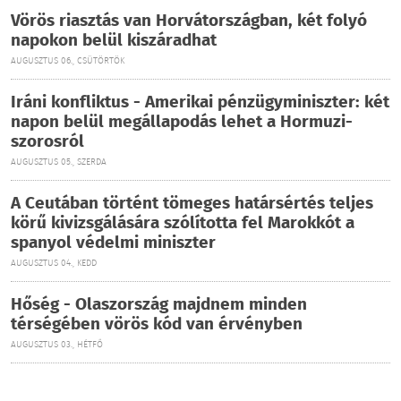
Vörös riasztás van Horvátországban, két folyó
napokon belül kiszáradhat
AUGUSZTUS 06., CSÜTÖRTÖK
Iráni konfliktus - Amerikai pénzügyminiszter: két
napon belül megállapodás lehet a Hormuzi-
szorosról
AUGUSZTUS 05., SZERDA
A Ceutában történt tömeges határsértés teljes
körű kivizsgálására szólította fel Marokkót a
spanyol védelmi miniszter
AUGUSZTUS 04., KEDD
Hőség - Olaszország majdnem minden
térségében vörös kód van érvényben
AUGUSZTUS 03., HÉTFŐ