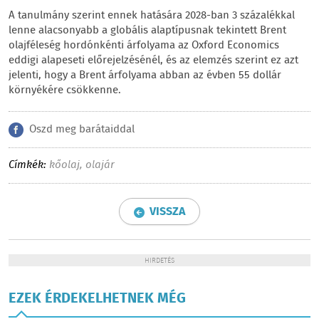
A tanulmány szerint ennek hatására 2028-ban 3 százalékkal
lenne alacsonyabb a globális alaptípusnak tekintett Brent
olajféleség hordónkénti árfolyama az Oxford Economics
eddigi alapeseti előrejelzésénél, és az elemzés szerint ez azt
jelenti, hogy a Brent árfolyama abban az évben 55 dollár
környékére csökkenne.
Oszd meg barátaiddal
Címkék:
kőolaj
,
olajár
VISSZA
HIRDETÉS
EZEK ÉRDEKELHETNEK MÉG