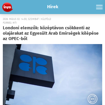
Hírek
2026. MÁJUS 02. 14:00, SZOMBAT | KÜLFÖLD
FORRÁS: MTI
Londoni elemzők: középtávon csökkenti az
olajárakat az Egyesült Arab Emírségek kilépése
az OPEC-ből