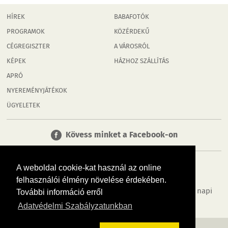
HÍREK
BABAFOTÓK
PROGRAMOK
KÖZÉRDEKŰ
CÉGREGISZTER
A VÁROSRÓL
KÉPEK
HÁZHOZ SZÁLLÍTÁS
APRÓ
NYEREMÉNYJÁTÉKOK
ÜGYELETEK
Kövess minket a Facebook-on
A weboldal cookie-kat használ az online
felhasználói élmény növelése érdekében.
Tudj meg többet városodról! Hírek, programok, képek, napi
További információ erről
menü, cégek…. és minden, ami Tatabánya
Adatvédelmi Szabályzatunkban