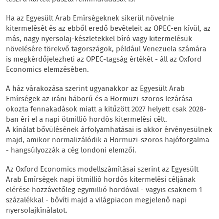
Ha az Egyesült Arab Emírségeknek sikerül növelnie
kitermelését és az ebből eredő bevételeit az OPEC-en kívül, az
más, nagy nyersolaj-készletekkel bíró vagy kitermelésük
növelésére törekvő tagországok, például Venezuela számára
is megkérdőjelezheti az OPEC-tagság értékét - áll az Oxford
Economics elemzésében.
A ház várakozása szerint ugyanakkor az Egyesült Arab
Emírségek az iráni háború és a Hormuzi-szoros lezárása
okozta fennakadások miatt a kitűzött 2027 helyett csak 2028-
ban éri el a napi ötmillió hordós kitermelési célt.
A kínálat bővülésének árfolyamhatásai is akkor érvényesülnek
majd, amikor normalizálódik a Hormuzi-szoros hajóforgalma
- hangsúlyozzák a cég londoni elemzői.
Az Oxford Economics modellszámításai szerint az Egyesült
Arab Emírségek napi ötmillió hordós kitermelési céljának
elérése hozzávetőleg egymillió hordóval - vagyis csaknem 1
százalékkal - bővíti majd a világpiacon megjelenő napi
nyersolajkínálatot.