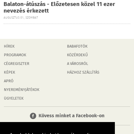
Balaton-átúszás - Előzetesen közel 11 ezer
nevezés érkezett
AUGUSZTUS 01., SZOMBAT
HÍREK
BABAFOTÓK
PROGRAMOK
KÖZÉRDEKŰ
CÉGREGISZTER
A VÁROSRÓL
KÉPEK
HÁZHOZ SZÁLLÍTÁS
APRÓ
NYEREMÉNYJÁTÉKOK
ÜGYELETEK
Kövess minket a Facebook-on