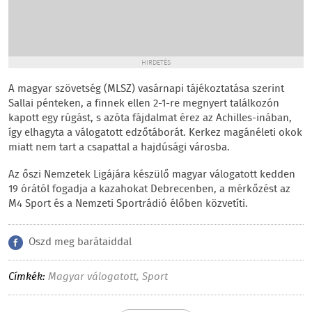
HIRDETÉS
A magyar szövetség (MLSZ) vasárnapi tájékoztatása szerint
Sallai pénteken, a finnek ellen 2-1-re megnyert találkozón
kapott egy rúgást, s azóta fájdalmat érez az Achilles-inában,
így elhagyta a válogatott edzőtáborát. Kerkez magánéleti okok
miatt nem tart a csapattal a hajdúsági városba.
Az őszi Nemzetek Ligájára készülő magyar válogatott kedden
19 órától fogadja a kazahokat Debrecenben, a mérkőzést az
M4 Sport és a Nemzeti Sportrádió élőben közvetíti.
Oszd meg barátaiddal
Címkék:
Magyar válogatott
,
Sport