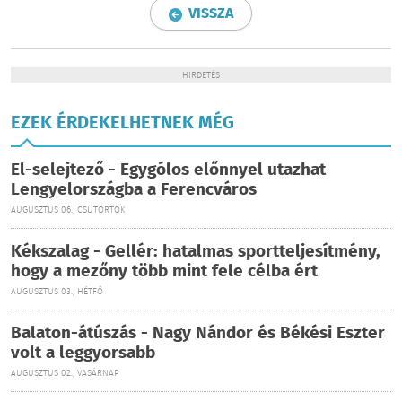
VISSZA
HIRDETÉS
EZEK ÉRDEKELHETNEK MÉG
El-selejtező - Egygólos előnnyel utazhat
Lengyelországba a Ferencváros
AUGUSZTUS 06., CSÜTÖRTÖK
Kékszalag - Gellér: hatalmas sportteljesítmény,
hogy a mezőny több mint fele célba ért
AUGUSZTUS 03., HÉTFŐ
Balaton-átúszás - Nagy Nándor és Békési Eszter
volt a leggyorsabb
AUGUSZTUS 02., VASÁRNAP