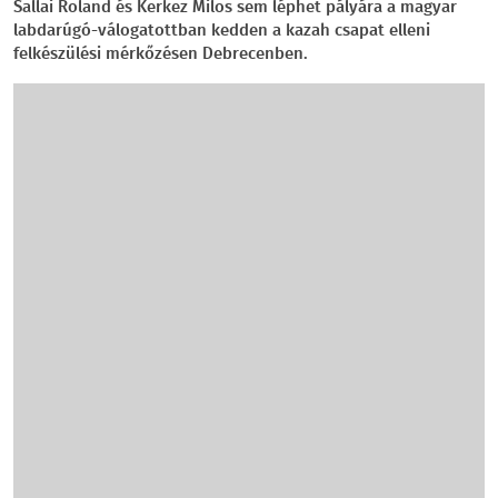
Sallai Roland és Kerkez Milos sem léphet pályára a magyar
labdarúgó-válogatottban kedden a kazah csapat elleni
felkészülési mérkőzésen Debrecenben.