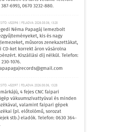
 387-6993, 0670 3232-880.
ÍTÓ: 452096 | FELADVA: 2026.08.06, 13:28
egedi Néma Papagáj lemezbolt
zgyűjteményeket, kis és nagy
lemezeket, műsoros zenekazettákat,
i CD-ket korrekt áron vásárolna
pénzért. Kiszállási díj nélkül. Telefon:
 230-1076.
apapagajrecords@gmail.com
ÍTÓ: 452097 | FELADVA: 2026.08.06, 13:28
márkájú, 4 fejes CNC faipari
gép vákuumszivattyúval és minden
ozékával, valamint faipari gépek
ozékai (pl. előtolómű, sorozat
fejek stb.) eladók. Telefon: 0630 364-
.