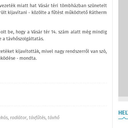
ővezeték miatt hat Vásár téri tömbházban szünetelt
rült kijavítani - közölte a fűtést működtető Rátherm
molt be, hogy a Vásár tér 14. szám alatt még mindig
e a távhőszolgáltatás.
zetéket kijavították, mivel nagy rendszerről van szó,
űködése - mondta.
HE
akás
,
radiátor
,
távfűtés
,
távhő