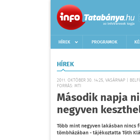
HÍREK
PROGRAMOK
KÉ
HÍREK
2011. OKTÓBER 30. 14:25, VASÁRNAP | BEL
FORRÁS: MTI
Második napja ni
negyven keszthe
Több mint negyven lakásban nincs f
tömbházában - tájékoztatta Tóth Kl