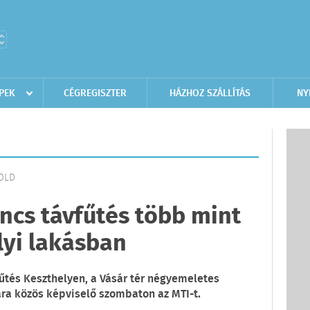
PEK
CÉGREGISZTER
HÁZHOZ SZÁLLÍTÁS
NY
FÖLD
ncs távfűtés több mint
lyi lakásban
űtés Keszthelyen, a Vásár tér négyemeletes
ára közös képviselő szombaton az MTI-t.