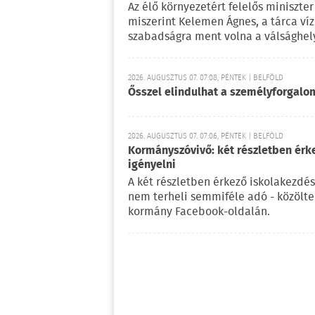
Az élő környezetért felelős miniszter 
miszerint Kelemen Ágnes, a tárca víz
szabadságra ment volna a válsághely
2026. AUGUSZTUS 07. 07:08, PÉNTEK | BELFÖLD
Ősszel elindulhat a személyforgal
2026. AUGUSZTUS 07. 07:06, PÉNTEK | BELFÖLD
Kormányszóvivő: két részletben érk
igényelni
A két részletben érkező iskolakezdés
nem terheli semmiféle adó - közölt
kormány Facebook-oldalán.