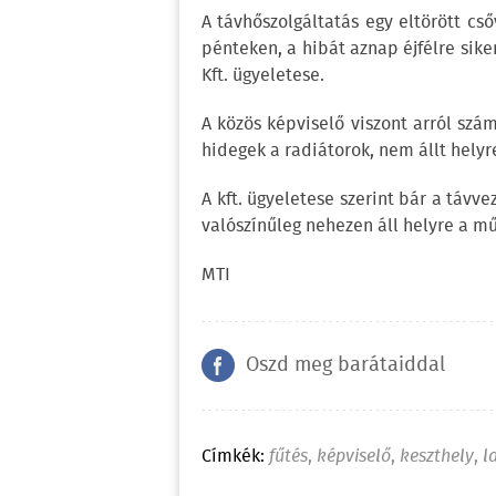
A távhőszolgáltatás egy eltörött cs
pénteken, a hibát aznap éjfélre sike
Kft. ügyeletese.
A közös képviselő viszont arról szá
hidegek a radiátorok, nem állt helyr
A kft. ügyeletese szerint bár a távve
valószínűleg nehezen áll helyre a m
MTI
Oszd meg barátaiddal
Címkék:
fűtés
,
képviselő
,
keszthely
,
l