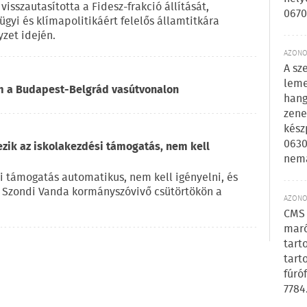
visszautasította a Fidesz-frakció állítását,
0670
ügyi és klímapolitikáért felelős államtitkára
zet idején.
AZONOS
A sz
leme
om a Budapest-Belgrád vasútvonalon
hang
zene
kész
0630
ezik az iskolakezdési támogatás, nem kell
nem
i támogatás automatikus, nem kell igényelni, és
e Szondi Vanda kormányszóvivő csütörtökön a
AZONOS
CMS 
maró
tart
tart
fúró
7784