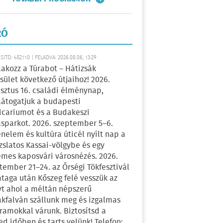
RÓ
ÍTÓ: 452110 | FELADVA: 2026.08.06, 13:29
lakozz a Túrabot – Hátizsák
sület következő útjaihoz! 2026.
sztus 16. családi élménynap,
átogatjuk a budapesti
icariumot és a Budakeszi
sparkot. 2026. szeptember 5–6.
énelem és kultúra úticél nyílt nap a
zslatos Kassai-völgybe és egy
emes kaposvári városnézés. 2026.
tember 21–24. az Őrségi Tökfesztivál
ataga után Kőszeg felé vesszük az
yt ahol a méltán népszerű
kfalván szállunk meg és izgalmas
ramokkal várunk. Biztosítsd a
ed időben és tarts velünk! Telefon: