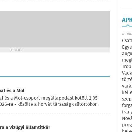
AP
AZONOS
Csat
Egye
HIRDETÉS
augu
megl
Trop
Vada
tört
vará
naf és a Mol
kell
af és a Mol-csoport megállapodást kötött 2,05
szep
2026-ra - közölte a horvát társaság csütörtökön.
forg
irán
Nová
prog
a a vízügyi államtitkár
hely