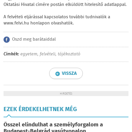
Oktatási Hivatal címére postán elküldött hitelesítő adatlappal.
A felvételi eljárással kapcsolatos további tudnivalók a
www.felvi.hu honlapon olvashatók.
Oszd meg barátaiddal
Címkék:
egyetem
,
felvételi
,
tájékoztató
VISSZA
HIRDETÉS
EZEK ÉRDEKELHETNEK MÉG
Ősszel elindulhat a személyforgalom a
Budapest-Belgrád vasútvonalon