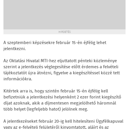
HIRDETÉS
A szeptemberi képzésekre február 15-én éjfélig lehet
jelentkezni.
Az Oktatási Hivatal MTI-hez eljuttatott pénteki közleménye
szerint a jelentkezés véglegesítése előtt érdemes a felvételi
tájékoztatót újra átnézni, figyelve a kiegészítéssel közzé tett
információkra.
Kitértek arra is, hogy szintén február 15-én éjfélig kell
befizetniük a jelentkezési helyenként 2 ezer forint kiegészítő
díjat azoknak, akik a díjmentesen megjelölhető háromnál
több helyet (legfeljebb hatot) jelölnek meg.
A jelentkezéseket február 20-ig kell hitelesíteni Ügyfélkapuval
vagy az e-felvételi felületéről kinyomtatott, aláírt és az