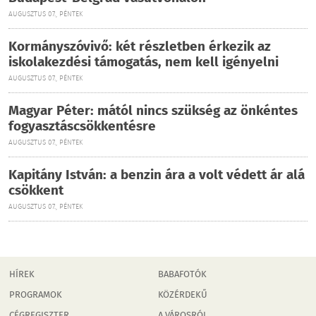
AUGUSZTUS 07., PÉNTEK
Kormányszóvivő: két részletben érkezik az
iskolakezdési támogatás, nem kell igényelni
AUGUSZTUS 07., PÉNTEK
Magyar Péter: mától nincs szükség az önkéntes
fogyasztáscsökkentésre
AUGUSZTUS 07., PÉNTEK
Kapitány István: a benzin ára a volt védett ár alá
csökkent
AUGUSZTUS 07., PÉNTEK
HÍREK
BABAFOTÓK
PROGRAMOK
KÖZÉRDEKŰ