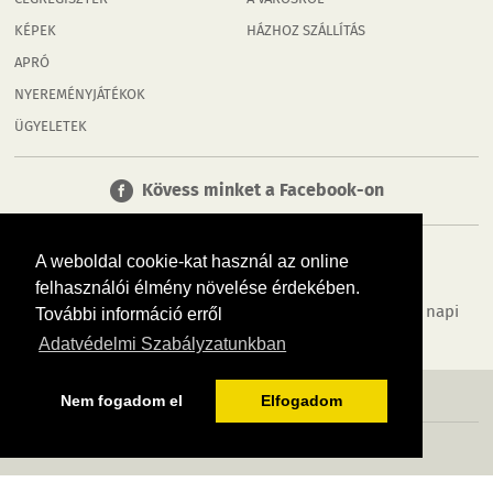
CÉGREGISZTER
A VÁROSRÓL
KÉPEK
HÁZHOZ SZÁLLÍTÁS
APRÓ
NYEREMÉNYJÁTÉKOK
ÜGYELETEK
Kövess minket a Facebook-on
A weboldal cookie-kat használ az online
felhasználói élmény növelése érdekében.
Tudj meg többet városodról! Hírek, programok, képek, napi
További információ erről
menü, cégek…. és minden, ami Tatabánya
Adatvédelmi Szabályzatunkban
MÉDIAAJÁNLÓ
ADATVÉDELEM
IMPRESSZUM
RÓLUNK
ÁSZF
Nem fogadom el
Elfogadom
Copyright InfoVárosok. Minden jog fenntartva. | Web design & arculat by
Voov