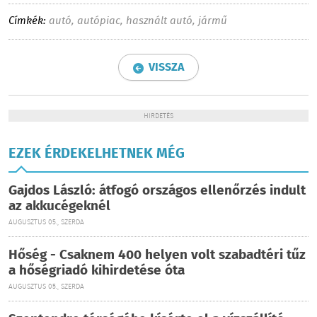
Címkék:
autó
,
autópiac
,
használt autó
,
jármű
VISSZA
HIRDETÉS
EZEK ÉRDEKELHETNEK MÉG
Gajdos László: átfogó országos ellenőrzés indult
az akkucégeknél
AUGUSZTUS 05., SZERDA
Hőség - Csaknem 400 helyen volt szabadtéri tűz
a hőségriadó kihirdetése óta
AUGUSZTUS 05., SZERDA