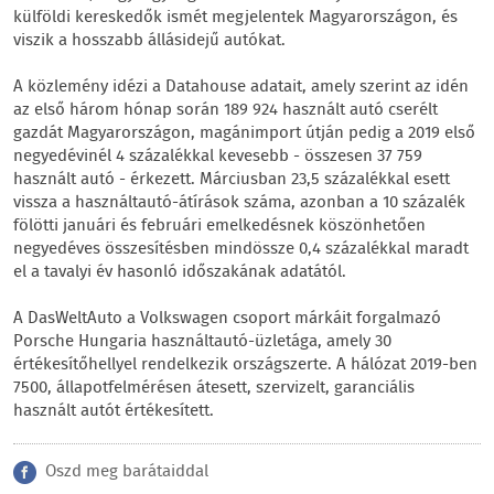
külföldi kereskedők ismét megjelentek Magyarországon, és
viszik a hosszabb állásidejű autókat.
A közlemény idézi a Datahouse adatait, amely szerint az idén
az első három hónap során 189 924 használt autó cserélt
gazdát Magyarországon, magánimport útján pedig a 2019 első
negyedévinél 4 százalékkal kevesebb - összesen 37 759
használt autó - érkezett. Márciusban 23,5 százalékkal esett
vissza a használtautó-átírások száma, azonban a 10 százalék
fölötti januári és februári emelkedésnek köszönhetően
negyedéves összesítésben mindössze 0,4 százalékkal maradt
el a tavalyi év hasonló időszakának adatától.
A DasWeltAuto a Volkswagen csoport márkáit forgalmazó
Porsche Hungaria használtautó-üzletága, amely 30
értékesítőhellyel rendelkezik országszerte. A hálózat 2019-ben
7500, állapotfelmérésen átesett, szervizelt, garanciális
használt autót értékesített.
Oszd meg barátaiddal