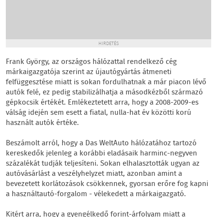
HIRDETÉS
Frank György, az országos hálózattal rendelkező cég
márkaigazgatója szerint az újautógyártás átmeneti
felfüggesztése miatt is sokan fordulhatnak a már piacon lévő
autók felé, ez pedig stabilizálhatja a másodkézből származó
gépkocsik értékét. Emlékeztetett arra, hogy a 2008-2009-es
válság idején sem esett a fiatal, nulla-hat év közötti korú
használt autók értéke.
Beszámolt arról, hogy a Das WeltAuto hálózatához tartozó
kereskedők jelenleg a korábbi eladásaik harminc-negyven
százalékát tudják teljesíteni. Sokan elhalasztották ugyan az
autóvásárlást a veszélyhelyzet miatt, azonban amint a
bevezetett korlátozások csökkennek, gyorsan erőre fog kapni
a használtautó-forgalom - vélekedett a márkaigazgató.
Kitért arra, hogy a gyengélkedő forint-árfolyam miatt a