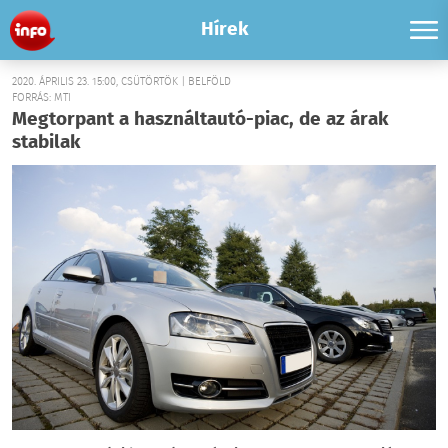
Hírek
2020. ÁPRILIS 23. 15:00, CSÜTÖRTÖK | BELFÖLD
FORRÁS: MTI
Megtorpant a használtautó-piac, de az árak
stabilak