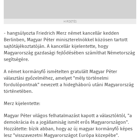
HIRDETÉS
- hangsúlyozta Friedrich Merz német kancellár kedden
Berlinben, Magyar Péter miniszterelnökkel közösen tartott
sajtótájékoztatóján. A kancellár kijelentette, hogy
Magyarország gazdasági fejlődésében számíthat Németország
segítségére.
A német kormányfő ismételten gratulált Magyar Péter
választási győzelméhez, amelyet "mély történelmi
fordulópontnak" nevezett a hidegháború utáni Magyarország
történetében.
Merz kijelentette:
Magyar Péter világos felhatalmazást kapott a választóktól, "a
demokrácia és a jogállamiság ismét erős Magyarországon".
Hozzátette: bízik abban, hogy az új magyar kormányfő képes
lesz "visszavezetni Magyarországot Európa közepébe".