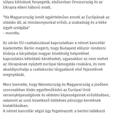
súlyos kihívások fenyegetik, elsősorban Oroszország és az
Ukrajna elleni háború miatt.
"Ha Magyarország ismét egyértelműen ennek az Európának az
oldalán áll, az mindannyiunkat erősít, a szabadság és a béke
ügyét szolgálja"
- mondta.
Az ukrán EU-csatlakozással kapcsolatban a német kancellár
kijelentette: Berlin megérti, hogy Budapest először rendezni
kívánja a kárpátaljai magyar kisebbség helyzetével
kapcsolatos kétoldalú kérdéseket, ugyanakkor ez nem mehet
az Ukrajnának nyújtott európai támogatás rovására, és nem
akadályozhatja a csatlakozási tárgyalások első fejezetének
megnyitását.
Merz kiemelte, hogy Németország és Magyarország a jövőben
szorosabban kíván együttműködni az Európai Unió
versenyképességének és védelmi képességeinek erősítésében,
valamint az unió következő többéves pénzügyi keretének
kialakításában.
A német kancellár végül úgy fogalmazott: a berlini találkozó