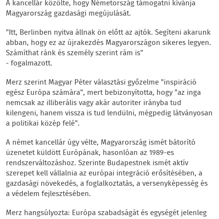
A kancellár közölte, hogy Németország támogatni kívánja
Magyarország gazdasági megújulását.
"Itt, Berlinben nyitva állnak ön előtt az ajtók. Segíteni akarunk
abban, hogy ez az újrakezdés Magyarországon sikeres legyen.
Számíthat ránk és személy szerint rám is"
- fogalmazott.
Merz szerint Magyar Péter választási győzelme "inspiráció
egész Európa számára", mert bebizonyította, hogy "az inga
nemcsak az illiberális vagy akár autoriter irányba tud
kilengeni, hanem vissza is tud lendülni, mégpedig látványosan
a politikai közép felé".
A német kancellár úgy vélte, Magyarország ismét bátorító
üzenetet küldött Európának, hasonlóan az 1989-es
rendszerváltozáshoz. Szerinte Budapestnek ismét aktív
szerepet kell vállalnia az európai integráció erősítésében, a
gazdasági növekedés, a foglalkoztatás, a versenyképesség és
a védelem fejlesztésében.
Merz hangsúlyozta: Európa szabadságát és egységét jelenleg