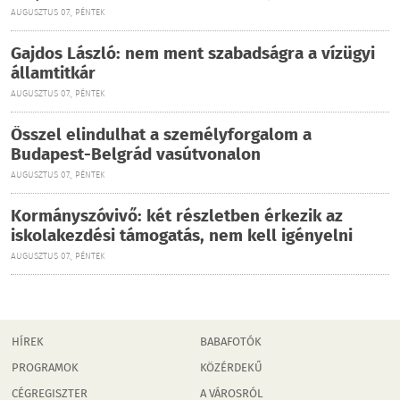
AUGUSZTUS 07., PÉNTEK
Gajdos László: nem ment szabadságra a vízügyi
államtitkár
AUGUSZTUS 07., PÉNTEK
Ősszel elindulhat a személyforgalom a
Budapest-Belgrád vasútvonalon
AUGUSZTUS 07., PÉNTEK
Kormányszóvivő: két részletben érkezik az
iskolakezdési támogatás, nem kell igényelni
AUGUSZTUS 07., PÉNTEK
HÍREK
BABAFOTÓK
PROGRAMOK
KÖZÉRDEKŰ
CÉGREGISZTER
A VÁROSRÓL