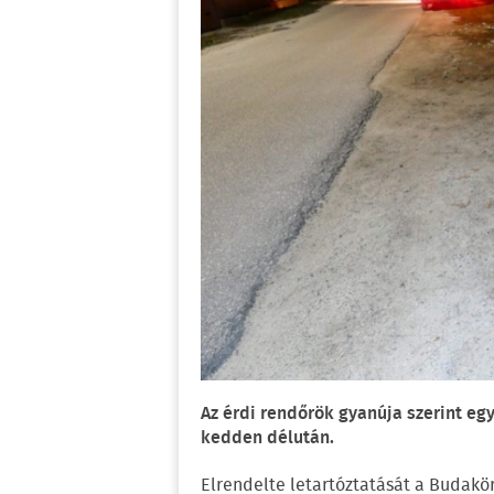
Az érdi rendőrök gyanúja szerint egy 
kedden délután.
Elrendelte letartóztatását a Budakör