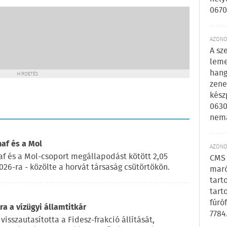
0670
AZONOS
A sz
leme
hang
HIRDETÉS
zene
kész
0630
nem
naf és a Mol
AZONOS
af és a Mol-csoport megállapodást kötött 2,05
CMS 
2026-ra - közölte a horvát társaság csütörtökön.
maró
tart
tart
fúró
a a vízügyi államtitkár
7784
visszautasította a Fidesz-frakció állítását,