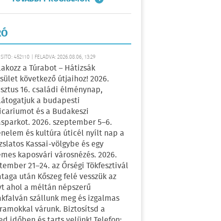
RÓ
ÍTÓ: 452110 | FELADVA: 2026.08.06, 13:29
lakozz a Túrabot – Hátizsák
sület következő útjaihoz! 2026.
sztus 16. családi élménynap,
átogatjuk a budapesti
icariumot és a Budakeszi
sparkot. 2026. szeptember 5–6.
énelem és kultúra úticél nyílt nap a
zslatos Kassai-völgybe és egy
emes kaposvári városnézés. 2026.
tember 21–24. az Őrségi Tökfesztivál
ataga után Kőszeg felé vesszük az
yt ahol a méltán népszerű
kfalván szállunk meg és izgalmas
ramokkal várunk. Biztosítsd a
ed időben és tarts velünk! Telefon: