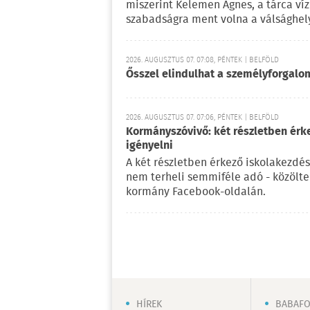
miszerint Kelemen Ágnes, a tárca víz
szabadságra ment volna a válsághely
2026. AUGUSZTUS 07. 07:08, PÉNTEK | BELFÖLD
Ősszel elindulhat a személyforgal
2026. AUGUSZTUS 07. 07:06, PÉNTEK | BELFÖLD
Kormányszóvivő: két részletben érk
igényelni
A két részletben érkező iskolakezdés
nem terheli semmiféle adó - közölt
kormány Facebook-oldalán.
HÍREK
BABAF