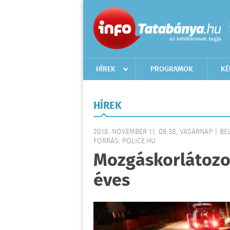
HÍREK
PROGRAMOK
KÉ
HÍREK
2018. NOVEMBER 11. 08:38, VASÁRNAP | B
FORRÁS: POLICE.HU
Mozgáskorlátozot
éves