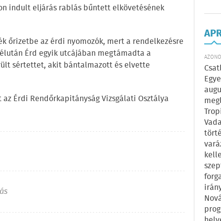
on indult eljárás rablás bűntett elkövetésének
AP
tték őrizetbe az érdi nyomozók, mert a rendelkezésre
délután Érd egyik utcájában megtámadta a
AZONOS
lt sértettet, akit bántalmazott és elvette
Csat
Egye
augu
st az Érdi Rendőrkapitányság Vizsgálati Osztálya
megl
Trop
Vada
tört
vará
kell
szep
forg
irán
ás
Nová
prog
hely