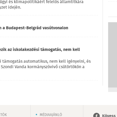
ügyi és klímapolitikáért felelős államtitkára
zet idején.
om a Budapest-Belgrád vasútvonalon
ezik az iskolakezdési támogatás, nem kell
i támogatás automatikus, nem kell igényelni, és
e Szondi Vanda kormányszóvivő csütörtökön a
OTÓK
MÉDIAAJÁNLÓ
Kövess 