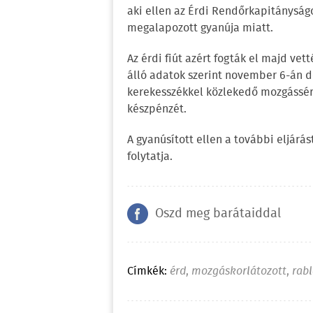
aki ellen az Érdi Rendőrkapitányság
megalapozott gyanúja miatt.
Az érdi fiút azért fogták el majd ve
álló adatok szerint november 6-án 
kerekesszékkel közlekedő mozgássérü
készpénzét.
A gyanúsított ellen a további eljárá
folytatja.
Oszd meg barátaiddal
Címkék:
érd
,
mozgáskorlátozott
,
rabl