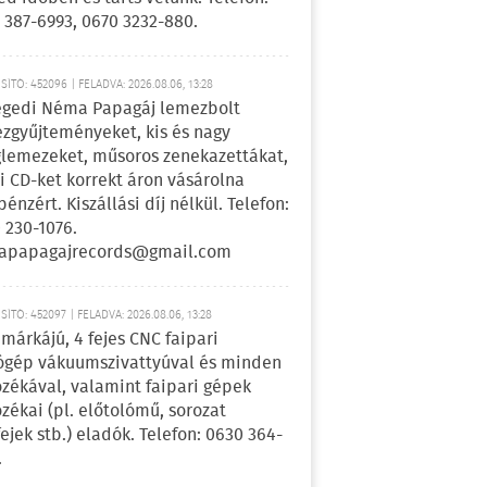
 387-6993, 0670 3232-880.
ÍTÓ: 452096 | FELADVA: 2026.08.06, 13:28
egedi Néma Papagáj lemezbolt
zgyűjteményeket, kis és nagy
lemezeket, műsoros zenekazettákat,
i CD-ket korrekt áron vásárolna
pénzért. Kiszállási díj nélkül. Telefon:
 230-1076.
apapagajrecords@gmail.com
ÍTÓ: 452097 | FELADVA: 2026.08.06, 13:28
márkájú, 4 fejes CNC faipari
gép vákuumszivattyúval és minden
ozékával, valamint faipari gépek
ozékai (pl. előtolómű, sorozat
fejek stb.) eladók. Telefon: 0630 364-
.