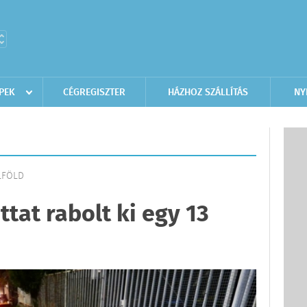
PEK
CÉGREGISZTER
HÁZHOZ SZÁLLÍTÁS
NY
ELFÖLD
tat rabolt ki egy 13