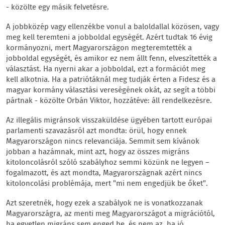
- közölte egy másik felvetésre.
A jobbközép vagy ellenzékbe vonul a baloldallal közösen, vagy
meg kell teremteni a jobboldal egységét. Azért tudtak 16 évig
kormányozni, mert Magyarországon megteremtették a
jobboldal egységét, és amikor ez nem állt fenn, elveszítették a
választást. Ha nyerni akar a jobboldal, ezt a formációt meg
kell alkotnia. Ha a patriótáknál meg tudják érten a Fidesz és a
magyar kormány választási vereségének okát, az segít a többi
pártnak - közölte Orbán Viktor, hozzátéve: áll rendelkezésre.
Az illegális migránsok visszaküldése ügyében tartott európai
parlamenti szavazásról azt mondta: örül, hogy ennek
Magyarországon nincs relevanciája. Semmit sem kívánok
jobban a hazámnak, mint azt, hogy az összes migráns
kitoloncolásról szóló szabályhoz semmi közünk ne legyen –
fogalmazott, és azt mondta, Magyarországnak azért nincs
kitoloncolási problémája, mert "mi nem engedjük be őket".
Azt szeretnék, hogy ezek a szabályok ne is vonatkozzanak
Magyarországra, az menti meg Magyarországot a migrációtól,
ha egyetlen migráns sem enged be, és nem az, ha jó