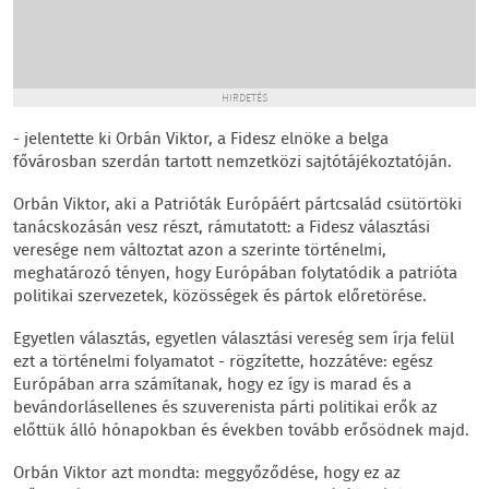
HIRDETÉS
- jelentette ki Orbán Viktor, a Fidesz elnöke a belga
fővárosban szerdán tartott nemzetközi sajtótájékoztatóján.
Orbán Viktor, aki a Patrióták Európáért pártcsalád csütörtöki
tanácskozásán vesz részt, rámutatott: a Fidesz választási
veresége nem változtat azon a szerinte történelmi,
meghatározó tényen, hogy Európában folytatódik a patrióta
politikai szervezetek, közösségek és pártok előretörése.
Egyetlen választás, egyetlen választási vereség sem írja felül
ezt a történelmi folyamatot - rögzítette, hozzátéve: egész
Európában arra számítanak, hogy ez így is marad és a
bevándorlásellenes és szuverenista párti politikai erők az
előttük álló hónapokban és években tovább erősödnek majd.
Orbán Viktor azt mondta: meggyőződése, hogy ez az