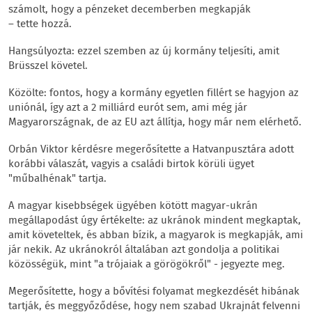
számolt, hogy a pénzeket decemberben megkapják
– tette hozzá.
Hangsúlyozta: ezzel szemben az új kormány teljesíti, amit
Brüsszel követel.
Közölte: fontos, hogy a kormány egyetlen fillért se hagyjon az
uniónál, így azt a 2 milliárd eurót sem, ami még jár
Magyarországnak, de az EU azt állítja, hogy már nem elérhető.
Orbán Viktor kérdésre megerősítette a Hatvanpusztára adott
korábbi válaszát, vagyis a családi birtok körüli ügyet
"műbalhénak" tartja.
A magyar kisebbségek ügyében kötött magyar-ukrán
megállapodást úgy értékelte: az ukránok mindent megkaptak,
amit követeltek, és abban bízik, a magyarok is megkapják, ami
jár nekik. Az ukránokról általában azt gondolja a politikai
közösségük, mint "a trójaiak a görögökről" - jegyezte meg.
Megerősítette, hogy a bővítési folyamat megkezdését hibának
tartják, és meggyőződése, hogy nem szabad Ukrajnát felvenni