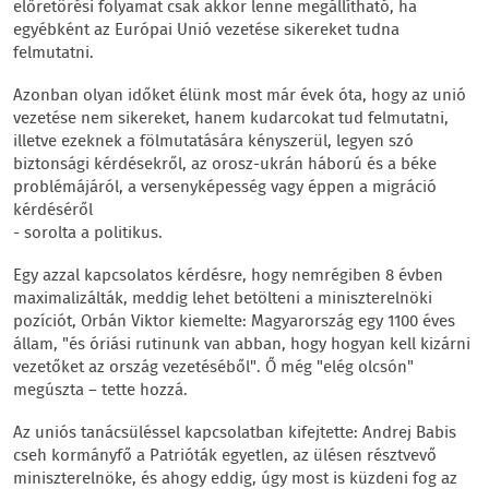
előretörési folyamat csak akkor lenne megállítható, ha
egyébként az Európai Unió vezetése sikereket tudna
felmutatni.
Azonban olyan időket élünk most már évek óta, hogy az unió
vezetése nem sikereket, hanem kudarcokat tud felmutatni,
illetve ezeknek a fölmutatására kényszerül, legyen szó
biztonsági kérdésekről, az orosz-ukrán háború és a béke
problémájáról, a versenyképesség vagy éppen a migráció
kérdéséről
- sorolta a politikus.
Egy azzal kapcsolatos kérdésre, hogy nemrégiben 8 évben
maximalizálták, meddig lehet betölteni a miniszterelnöki
pozíciót, Orbán Viktor kiemelte: Magyarország egy 1100 éves
állam, "és óriási rutinunk van abban, hogy hogyan kell kizárni
vezetőket az ország vezetéséből". Ő még "elég olcsón"
megúszta – tette hozzá.
Az uniós tanácsüléssel kapcsolatban kifejtette: Andrej Babis
cseh kormányfő a Patrióták egyetlen, az ülésen résztvevő
miniszterelnöke, és ahogy eddig, úgy most is küzdeni fog az