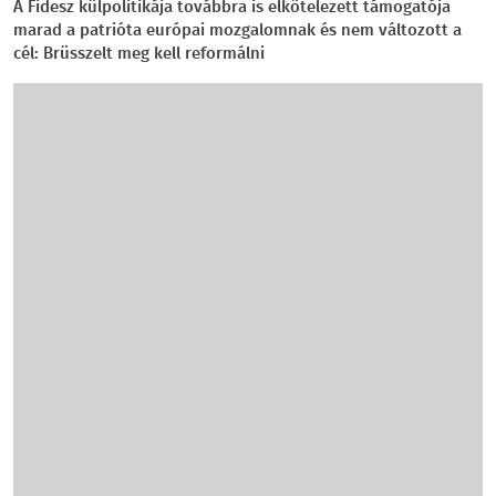
A Fidesz külpolitikája továbbra is elkötelezett támogatója
marad a patrióta európai mozgalomnak és nem változott a
cél: Brüsszelt meg kell reformálni