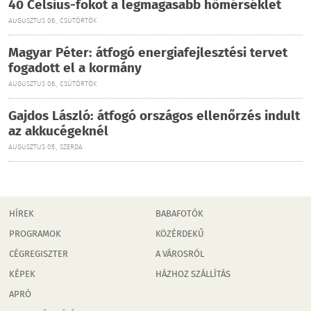
40 Celsius-fokot a legmagasabb hőmérséklet
AUGUSZTUS 06., CSÜTÖRTÖK
Magyar Péter: átfogó energiafejlesztési tervet
fogadott el a kormány
AUGUSZTUS 06., CSÜTÖRTÖK
Gajdos László: átfogó országos ellenőrzés indult
az akkucégeknél
AUGUSZTUS 05., SZERDA
HÍREK
BABAFOTÓK
PROGRAMOK
KÖZÉRDEKŰ
CÉGREGISZTER
A VÁROSRÓL
KÉPEK
HÁZHOZ SZÁLLÍTÁS
APRÓ