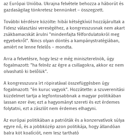
az Európai Unióba. Ukrajna felvétele behozza a háborút és
gazdaságilag tönkretesz bennünket – összegzett.
További kérdésre közölte: hibái kétségkívül hozzájárultak a
Fidesz választási vereségéhez, a kongresszusnak nem akart
zsákbamacskát árulni "mindenfajta félfordulatokról meg
egyebekről". Nincs olyan döntés a kampánystratégiában,
amiért ne lenne felelős – mondta.
Arra a felvetésre, hogy lesz-e még miniszterelnök, úgy
fogalmazott: "ha felnéz az égre a csillagokra, akkor ez nem
olvasható ki belőlük".
A kongresszusra írt röpiratával összefüggésben úgy
fogalmazott: "én kuruc vagyok". Hozzátette: a szuverenitási
küzdelmet tartja a legfontosabbnak a magyar politikában
lassan ezer éve; ezt a hagyományt szereti és ezt érdemes
folytatni, ezt a zászlót nem érdemes elhagyni.
Az európai politikában a patrióták és a konzervatívok súlya
egyre nő, és a jobbközép azon politikája, hogy állandóan
balra köt koalíciót, nem lesz tartható