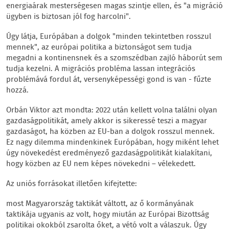
energiaárak mesterségesen magas szintje ellen, és "a migráció
ügyben is biztosan jól fog harcolni".
Úgy látja, Európában a dolgok "minden tekintetben rosszul
mennek", az európai politika a biztonságot sem tudja
megadni a kontinensnek és a szomszédban zajló háborút sem
tudja kezelni. A migrációs probléma lassan integrációs
problémává fordul át, versenyképességi gond is van - fűzte
hozzá.
Orbán Viktor azt mondta: 2022 után kellett volna találni olyan
gazdaságpolitikát, amely akkor is sikeressé teszi a magyar
gazdaságot, ha közben az EU-ban a dolgok rosszul mennek.
Ez nagy dilemma mindenkinek Európában, hogy miként lehet
úgy növekedést eredményező gazdaságpolitikát kialakítani,
hogy közben az EU nem képes növekedni – vélekedett.
Az uniós forrásokat illetően kifejtette:
most Magyarország taktikát váltott, az ő kormányának
taktikája ugyanis az volt, hogy miután az Európai Bizottság
politikai okokból zsarolta őket, a vétó volt a válaszuk. Úgy