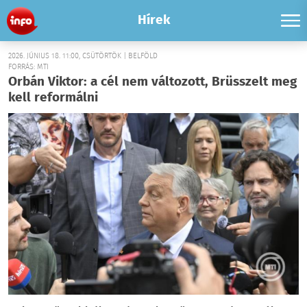
Hírek
2026. JÚNIUS 18. 11:00, CSÜTÖRTÖK | BELFÖLD
FORRÁS: MTI
Orbán Viktor: a cél nem változott, Brüsszelt meg
kell reformálni