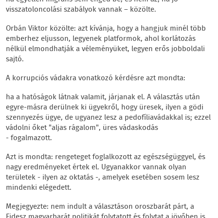
visszatoloncolási szabályok vannak – közölte.
Orbán Viktor közölte: azt kívánja, hogy a hangjuk minél több
emberhez eljusson, legyenek platformok, ahol korlátozás
nélkül elmondhatják a véleményüket, legyen erős jobboldali
sajtó.
A korrupciós vádakra vonatkozó kérdésre azt mondta:
ha a hatóságok látnak valamit, járjanak el. A választás után
egyre-másra derülnek ki ügyekről, hogy üresek, ilyen a gödi
szennyezés ügye, de ugyanez lesz a pedofíliavádakkal is; ezzel
vádolni őket "aljas rágalom", üres vádaskodás
- fogalmazott.
Azt is mondta: rengeteget foglalkozott az egészségüggyel, és
nagy eredményeket értek el. Ugyanakkor vannak olyan
területek - ilyen az oktatás -, amelyek esetében sosem lesz
mindenki elégedett.
Megjegyezte: nem indult a választáson oroszbarát párt, a
Fidesz magyarbarát politikát folytatott és folytat a jövőben is.