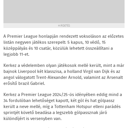
HIRDETÉS
A Premier League honlapján rendezett voksoláson az előzetes
listán negyven játékos szerepelt: 5 kapus, 10 védő, 15
középpályás és 10 csatár, közülük lehetett összeállítani a
legjobb 11-et.
Kerkez a védelemben olyan játékosok mellé került, mint a már
bajnok Liverpool két klasszisa, a holland Virgil van Dijk és az
angol válogatott Trent-Alexander Arnold, valamint az Arsenalt
erősítő brazil Gabriel.
Kerkez a Premier League 2024/25-ös idényében eddig mind a
34 fordulóban lehetőséget kapott, két gól és hat gólpassz
került a neve mellé, míg a Tottenham Hotspur elleni parádés
sprintjét követő beadása a legszebb gólpassznak járó
különdíjért is versenyben van.