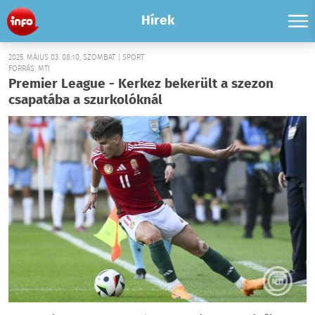
Hírek
2025. MÁJUS 03. 08:10, SZOMBAT | SPORT
FORRÁS: MTI
Premier League - Kerkez bekerült a szezon
csapatába a szurkolóknál