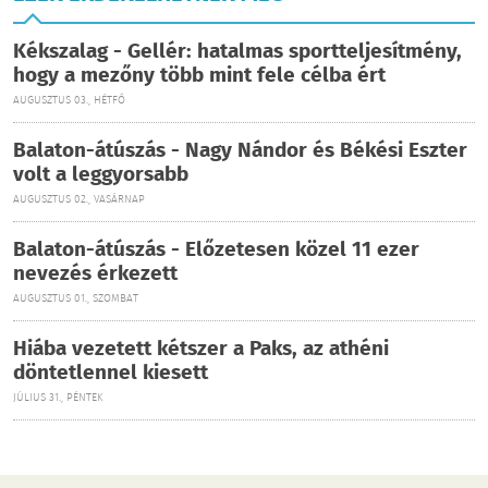
Kékszalag - Gellér: hatalmas sportteljesítmény,
hogy a mezőny több mint fele célba ért
AUGUSZTUS 03., HÉTFŐ
Balaton-átúszás - Nagy Nándor és Békési Eszter
volt a leggyorsabb
AUGUSZTUS 02., VASÁRNAP
Balaton-átúszás - Előzetesen közel 11 ezer
nevezés érkezett
AUGUSZTUS 01., SZOMBAT
Hiába vezetett kétszer a Paks, az athéni
döntetlennel kiesett
JÚLIUS 31., PÉNTEK