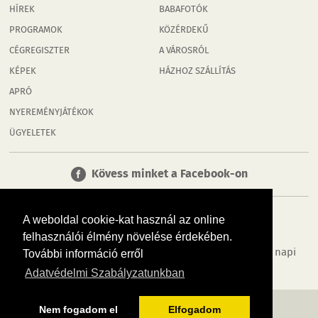
HÍREK
BABAFOTÓK
PROGRAMOK
KÖZÉRDEKŰ
CÉGREGISZTER
A VÁROSRÓL
KÉPEK
HÁZHOZ SZÁLLÍTÁS
APRÓ
NYEREMÉNYJÁTÉKOK
ÜGYELETEK
Kövess minket a Facebook-on
A weboldal cookie-kat használ az online
felhasználói élmény növelése érdekében.
Tudj meg többet városodról! Hírek, programok, képek, napi
További információ erről
menü, cégek…. és minden, ami Tatabánya
Adatvédelmi Szabályzatunkban
MÉDIAAJÁNLÓ
ADATVÉDELEM
IMPRESSZUM
RÓLUNK
ÁSZF
Nem fogadom el
Elfogadom