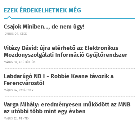
EZEK ÉRDEKELHETNEK MÉG
Csajok Miniben…, de nem úgy!
JÚNIUS 09., KEDD
Vitézy Dávid: újra elérhető az Elektronikus
Mozdonyszolgálati Információ Gyűjtőrendszer
MÁJUS 28., CSÜTÖRTÖK
Labdarúgó NB I - Robbie Keane távozik a
Ferencvárostól
MÁJUS 24., VASÁRNAP
Varga Mihály: eredményesen működött az MNB
az utóbbi több mint egy évben
MÁJUS 22., PÉNTEK