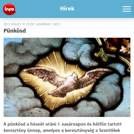
Hírek
2013. MÁJUS 19. 00:00, VASÁRNAP | HELYI
Pünkösd
A pünkösd a húsvét utáni 7. vasárnapon és hétfőn tartott
keresztény ünnep, amelyen a kereszténység a Szentlélek