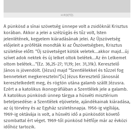
HIRDETÉS
A pünkösd a sínai szövetség ünnepe volt a zsidóknál Krisztus
korában. Akkor a jelei a szélzúgás és tűz volt, Isten
jelenlétének, kegyelem kiáradásának jelei. Az Újszövetség
előjeleit a próféták mondták ki az Ószövetségben, Krisztus
születése előtt: "Új szövetséget kötök veletek...akkor majd...új
szívet adok nektek és új lelket oltok belétek...Az én Lelkemet
oltom belétek..."(Ez. 36,25-27; 11,19; Jer. 31,31k). Keresztelő
János is jövendölt. (Jézus) majd "Szentlélekkel és tűzzel fog
benneteket megkeresztelni"[4] Jézus Keresztelő Jánosnál
keresztelkedett meg, és rögtön utána galamb szállt Jézusra.
Ezért a a katolikus ikonográfiában a Szentlélek jele a galamb.
A katolikus pünkösdi ünnep tárgya a húsvéti misztérium
beteljesedése: a Szentlélek eljövetele, ajándékainak kiáradása,
az új törvény és az Egyház születésnapja. 1956-ig vigíliája,
1969-ig oktávája is volt, a húsvéti idő a pünkösdöt követő
szombattal ért véget. 1969-től pünkösd hétfője már az évközi
időhöz tartozik.