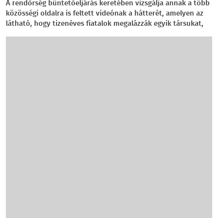
A rendőrség büntetőeljárás keretében vizsgálja annak a több
közösségi oldalra is feltett videónak a hátterét, amelyen az
látható, hogy tizenéves fiatalok megalázzák egyik társukat,