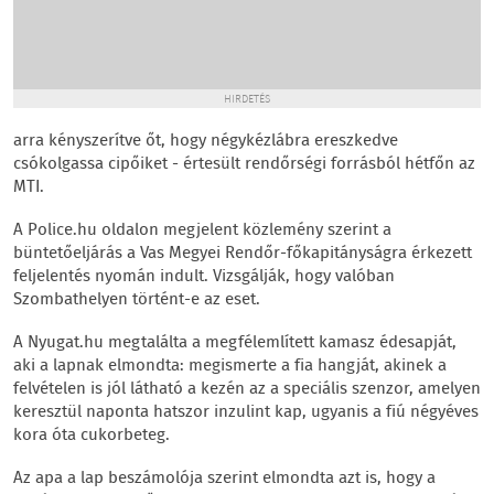
HIRDETÉS
arra kényszerítve őt, hogy négykézlábra ereszkedve
csókolgassa cipőiket - értesült rendőrségi forrásból hétfőn az
MTI.
A Police.hu oldalon megjelent közlemény szerint a
büntetőeljárás a Vas Megyei Rendőr-főkapitányságra érkezett
feljelentés nyomán indult. Vizsgálják, hogy valóban
Szombathelyen történt-e az eset.
A Nyugat.hu megtalálta a megfélemlített kamasz édesapját,
aki a lapnak elmondta: megismerte a fia hangját, akinek a
felvételen is jól látható a kezén az a speciális szenzor, amelyen
keresztül naponta hatszor inzulint kap, ugyanis a fiú négyéves
kora óta cukorbeteg.
Az apa a lap beszámolója szerint elmondta azt is, hogy a