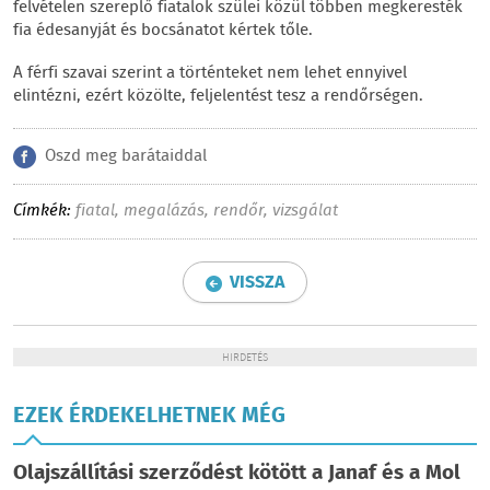
felvételen szereplő fiatalok szülei közül többen megkeresték
fia édesanyját és bocsánatot kértek tőle.
A férfi szavai szerint a történteket nem lehet ennyivel
elintézni, ezért közölte, feljelentést tesz a rendőrségen.
Oszd meg barátaiddal
Címkék:
fiatal
,
megalázás
,
rendőr
,
vizsgálat
VISSZA
HIRDETÉS
EZEK ÉRDEKELHETNEK MÉG
Olajszállítási szerződést kötött a Janaf és a Mol