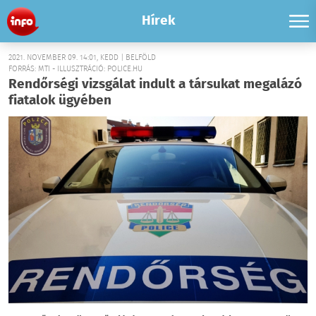
Hírek
2021. NOVEMBER 09. 14:01, KEDD | BELFÖLD
FORRÁS: MTI - ILLUSZTRÁCIÓ: POLICE.HU
Rendőrségi vizsgálat indult a társukat megalázó
fiatalok ügyében