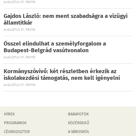
AUGUSZTUS 07., PÉNTEK
Gajdos László: nem ment szabadságra a vízügyi
államtitkár
AUGUSZTUS 07., PÉNTEK
Ősszel elindulhat a személyforgalom a
Budapest-Belgrád vasútvonalon
AUGUSZTUS 07., PÉNTEK
Kormányszóvivő: két részletben érkezik az
iskolakezdési támogatás, nem kell igényelni
AUGUSZTUS 07., PÉNTEK
HÍREK
BABAFOTÓK
PROGRAMOK
KÖZÉRDEKŰ
CÉGREGISZTER
A VÁROSRÓL