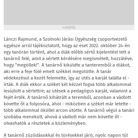
HIRDETÉS
Lánczi Rajmund, a Szolnoki Járási Ügyészség csoportvezető
ügyésze arról tájékoztatott, hogy az eset 2022. október 24-én
egy tanórán történt, ahol a diák előbb sértő kijelentést tett a
tanárnő felé, amit a sértett kérdésére megismételt, hozzátéve,
hogy "megöllek!". A tanárnő kiküldte a tanteremből a diákot,
aki erre a feje fölé emelt székkel megütötte. A tanár
védekezésül a kezét felemelte, így az ütés a karját találta el -
írták. A diák ekkor a széket két kézzel fogva több alkalommal
lesújtott a sértettre; az ütések a pedagógus karját, valamint a
fejét érték. A tanárnő kihátrált a teremből, azonban a vádlott
követte őt a folyosóra, ahol - miközben a széket már letette -
több alkalommal ököllel arcon ütötte. A tanárnő végül a tanári
szobába menekült, ahová a vádlott már nem követte őt -
olvashatók a részletek a közleményben.
A tanárnő zúzódásokkal és törésekkel járó, nyolc napon túl