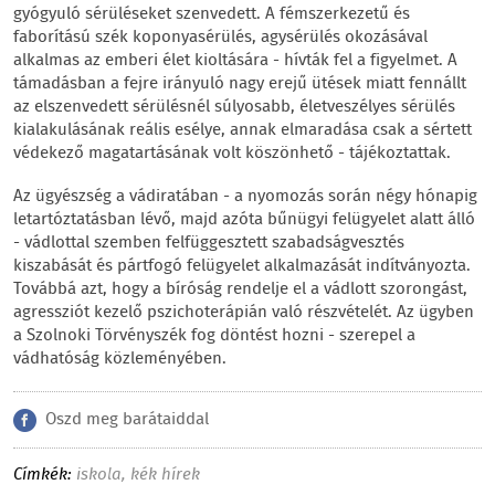
gyógyuló sérüléseket szenvedett. A fémszerkezetű és
faborítású szék koponyasérülés, agysérülés okozásával
alkalmas az emberi élet kioltására - hívták fel a figyelmet. A
támadásban a fejre irányuló nagy erejű ütések miatt fennállt
az elszenvedett sérülésnél súlyosabb, életveszélyes sérülés
kialakulásának reális esélye, annak elmaradása csak a sértett
védekező magatartásának volt köszönhető - tájékoztattak.
Az ügyészség a vádiratában - a nyomozás során négy hónapig
letartóztatásban lévő, majd azóta bűnügyi felügyelet alatt álló
- vádlottal szemben felfüggesztett szabadságvesztés
kiszabását és pártfogó felügyelet alkalmazását indítványozta.
Továbbá azt, hogy a bíróság rendelje el a vádlott szorongást,
agressziót kezelő pszichoterápián való részvételét. Az ügyben
a Szolnoki Törvényszék fog döntést hozni - szerepel a
vádhatóság közleményében.
Oszd meg barátaiddal
Címkék:
iskola
,
kék hírek