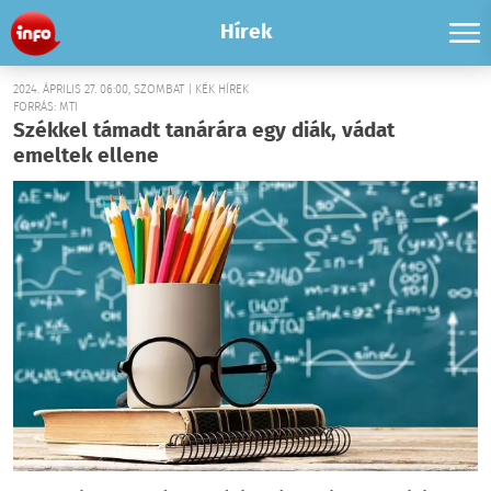
Hírek
2024. ÁPRILIS 27. 06:00, SZOMBAT | KÉK HÍREK
FORRÁS: MTI
Székkel támadt tanárára egy diák, vádat
emeltek ellene