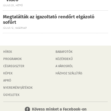
- Videó
JÚLIUS 20., HÉTFŐ
Megtalálták az igazoltató rendőrt elgázoló
sofőrt
JÚLIUS 12., VASÁRNAP
HÍREK
BABAFOTÓK
PROGRAMOK
KÖZÉRDEKŰ
CÉGREGISZTER
A VÁROSRÓL
KÉPEK
HÁZHOZ SZÁLLÍTÁS
APRÓ
NYEREMÉNYJÁTÉKOK
ÜGYELETEK
Kövess minket a Facebook-on