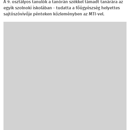
A 9. osztályos tanulók a tanórán székkel támadt tanárára az
egyik szolnoki iskolában - tudatta a főügyészség helyettes
sajtószóvivője pénteken közleményben az MTI-vel.