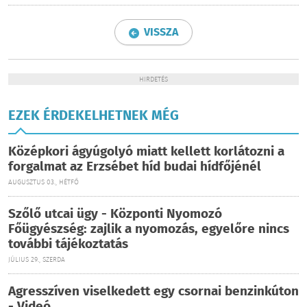
VISSZA
HIRDETÉS
EZEK ÉRDEKELHETNEK MÉG
Középkori ágyúgolyó miatt kellett korlátozni a
forgalmat az Erzsébet híd budai hídfőjénél
AUGUSZTUS 03., HÉTFŐ
Szőlő utcai ügy - Központi Nyomozó
Főügyészség: zajlik a nyomozás, egyelőre nincs
további tájékoztatás
JÚLIUS 29., SZERDA
Agresszíven viselkedett egy csornai benzinkúton