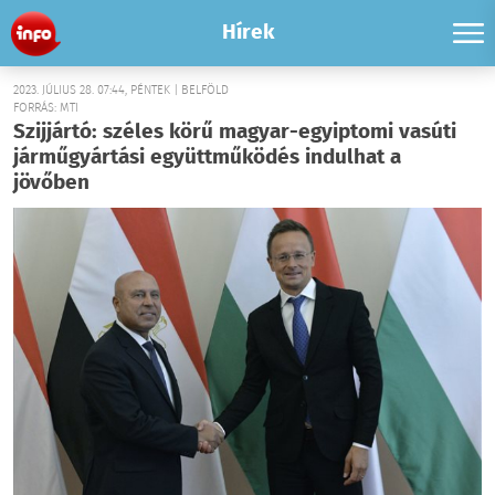
Hírek
2023. JÚLIUS 28. 07:44, PÉNTEK | BELFÖLD
FORRÁS: MTI
Szijjártó: széles körű magyar-egyiptomi vasúti
járműgyártási együttműködés indulhat a
jövőben