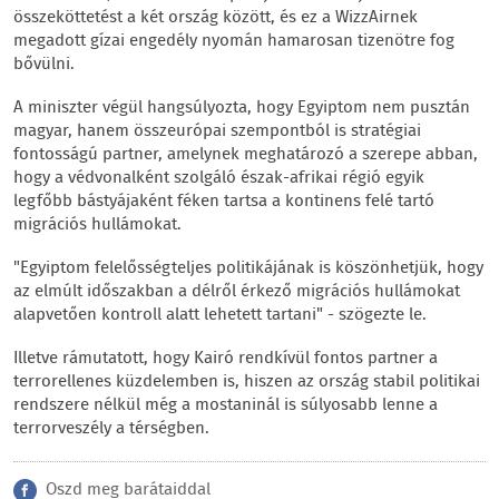
összeköttetést a két ország között, és ez a WizzAirnek
megadott gízai engedély nyomán hamarosan tizenötre fog
bővülni.
A miniszter végül hangsúlyozta, hogy Egyiptom nem pusztán
magyar, hanem összeurópai szempontból is stratégiai
fontosságú partner, amelynek meghatározó a szerepe abban,
hogy a védvonalként szolgáló észak-afrikai régió egyik
legfőbb bástyájaként féken tartsa a kontinens felé tartó
migrációs hullámokat.
"Egyiptom felelősségteljes politikájának is köszönhetjük, hogy
az elmúlt időszakban a délről érkező migrációs hullámokat
alapvetően kontroll alatt lehetett tartani" - szögezte le.
Illetve rámutatott, hogy Kairó rendkívül fontos partner a
terrorellenes küzdelemben is, hiszen az ország stabil politikai
rendszere nélkül még a mostaninál is súlyosabb lenne a
terrorveszély a térségben.
Oszd meg barátaiddal