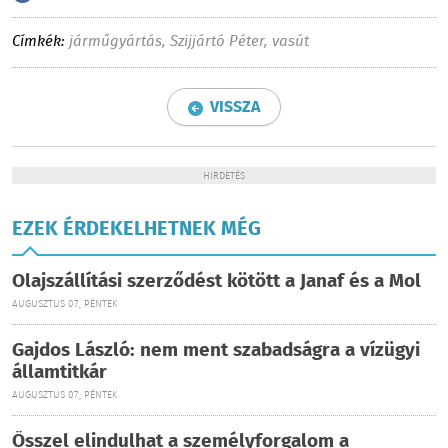
Címkék:
járműgyártás
,
Szijjártó Péter
,
vasút
VISSZA
HIRDETÉS
EZEK ÉRDEKELHETNEK MÉG
Olajszállítási szerződést kötött a Janaf és a Mol
AUGUSZTUS 07., PÉNTEK
Gajdos László: nem ment szabadságra a vízügyi
államtitkár
AUGUSZTUS 07., PÉNTEK
Ősszel elindulhat a személyforgalom a