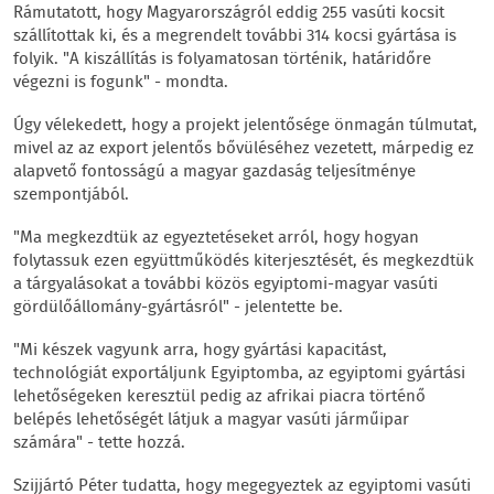
Rámutatott, hogy Magyarországról eddig 255 vasúti kocsit
szállítottak ki, és a megrendelt további 314 kocsi gyártása is
folyik. "A kiszállítás is folyamatosan történik, határidőre
végezni is fogunk" - mondta.
Úgy vélekedett, hogy a projekt jelentősége önmagán túlmutat,
mivel az az export jelentős bővüléséhez vezetett, márpedig ez
alapvető fontosságú a magyar gazdaság teljesítménye
szempontjából.
"Ma megkezdtük az egyeztetéseket arról, hogy hogyan
folytassuk ezen együttműködés kiterjesztését, és megkezdtük
a tárgyalásokat a további közös egyiptomi-magyar vasúti
gördülőállomány-gyártásról" - jelentette be.
"Mi készek vagyunk arra, hogy gyártási kapacitást,
technológiát exportáljunk Egyiptomba, az egyiptomi gyártási
lehetőségeken keresztül pedig az afrikai piacra történő
belépés lehetőségét látjuk a magyar vasúti járműipar
számára" - tette hozzá.
Szijjártó Péter tudatta, hogy megegyeztek az egyiptomi vasúti