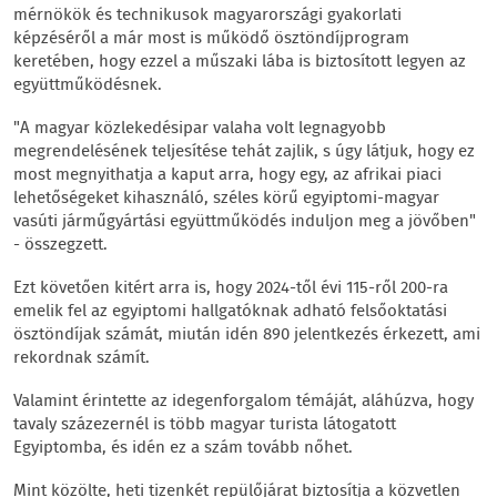
mérnökök és technikusok magyarországi gyakorlati
képzéséről a már most is működő ösztöndíjprogram
keretében, hogy ezzel a műszaki lába is biztosított legyen az
együttműködésnek.
"A magyar közlekedésipar valaha volt legnagyobb
megrendelésének teljesítése tehát zajlik, s úgy látjuk, hogy ez
most megnyithatja a kaput arra, hogy egy, az afrikai piaci
lehetőségeket kihasználó, széles körű egyiptomi-magyar
vasúti járműgyártási együttműködés induljon meg a jövőben"
- összegzett.
Ezt követően kitért arra is, hogy 2024-től évi 115-ről 200-ra
emelik fel az egyiptomi hallgatóknak adható felsőoktatási
ösztöndíjak számát, miután idén 890 jelentkezés érkezett, ami
rekordnak számít.
Valamint érintette az idegenforgalom témáját, aláhúzva, hogy
tavaly százezernél is több magyar turista látogatott
Egyiptomba, és idén ez a szám tovább nőhet.
Mint közölte, heti tizenkét repülőjárat biztosítja a közvetlen