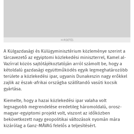
HIRDETÉS
A Külgazdasági és Külügyminisztérium közleménye szerint a
tárcavezető az egyiptomi közlekedési miniszterrel, Kamel al-
Vazírral közös sajtótájékoztatóján arról számolt be, hogy a
kétoldalú gazdasági együttműködés egyik legmeghatározóbb
területe a közlekedési ipar, ugyanis Dunakeszin nagy erőkkel
zajlik az észak-afrikai országba szállítandó vasúti kocsik
gyártása.
Kiemelte, hogy a hazai közlekedési ipar valaha volt
legnagyobb megrendelése eredetileg háromoldalú, orosz-
magyar-egyiptomi projekt volt, viszont az időközben
bekövetkezett nagy geopolitikai változások nyomán mára
kizárólag a Ganz-MÁVAG felelős a teljesítésért.