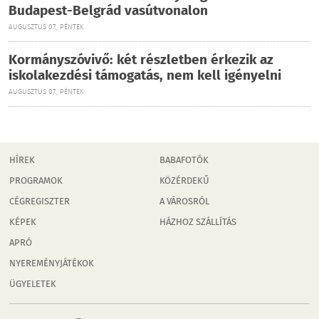
Budapest-Belgrád vasútvonalon
AUGUSZTUS 07., PÉNTEK
Kormányszóvivő: két részletben érkezik az
iskolakezdési támogatás, nem kell igényelni
AUGUSZTUS 07., PÉNTEK
HÍREK
BABAFOTÓK
PROGRAMOK
KÖZÉRDEKŰ
CÉGREGISZTER
A VÁROSRÓL
KÉPEK
HÁZHOZ SZÁLLÍTÁS
APRÓ
NYEREMÉNYJÁTÉKOK
ÜGYELETEK