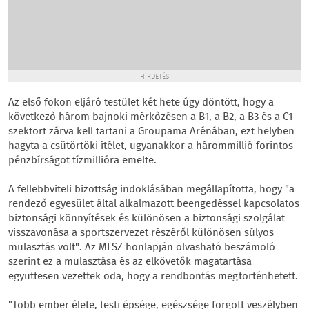
HIRDETÉS
Az első fokon eljáró testület két hete úgy döntött, hogy a
következő három bajnoki mérkőzésen a B1, a B2, a B3 és a C1
szektort zárva kell tartani a Groupama Arénában, ezt helyben
hagyta a csütörtöki ítélet, ugyanakkor a hárommillió forintos
pénzbírságot tízmillióra emelte.
A fellebbviteli bizottság indoklásában megállapította, hogy "a
rendező egyesület által alkalmazott beengedéssel kapcsolatos
biztonsági könnyítések és különösen a biztonsági szolgálat
visszavonása a sportszervezet részéről különösen súlyos
mulasztás volt". Az MLSZ honlapján olvasható beszámoló
szerint ez a mulasztása és az elkövetők magatartása
együttesen vezettek oda, hogy a rendbontás megtörténhetett.
"Több ember élete, testi épsége, egészsége forgott veszélyben