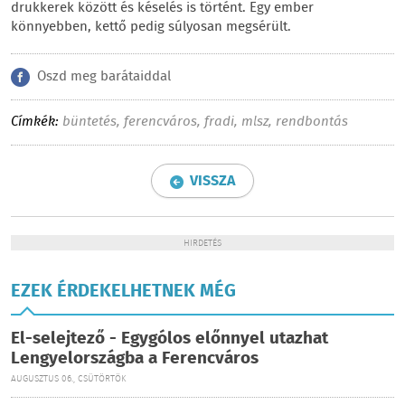
drukkerek között és késelés is történt. Egy ember
könnyebben, kettő pedig súlyosan megsérült.
Oszd meg barátaiddal
Címkék:
büntetés
,
ferencváros
,
fradi
,
mlsz
,
rendbontás
VISSZA
HIRDETÉS
EZEK ÉRDEKELHETNEK MÉG
El-selejtező - Egygólos előnnyel utazhat
Lengyelországba a Ferencváros
AUGUSZTUS 06., CSÜTÖRTÖK