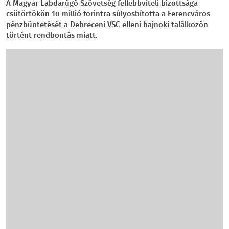
A Magyar Labdarúgó Szövetség fellebbviteli bizottsága
csütörtökön 10 millió forintra súlyosbította a Ferencváros
pénzbüntetését a Debreceni VSC elleni bajnoki találkozón
történt rendbontás miatt.