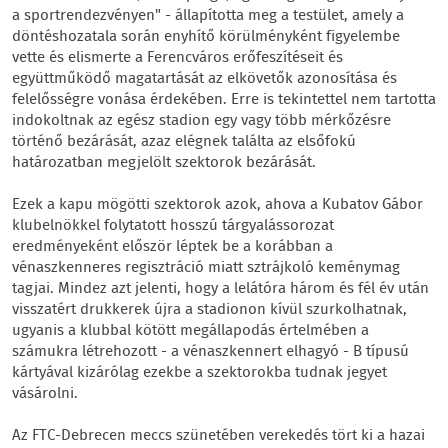
a sportrendezvényen" - állapította meg a testület, amely a
döntéshozatala során enyhítő körülményként figyelembe
vette és elismerte a Ferencváros erőfeszítéseit és
együttműködő magatartását az elkövetők azonosítása és
felelősségre vonása érdekében. Erre is tekintettel nem tartotta
indokoltnak az egész stadion egy vagy több mérkőzésre
történő bezárását, azaz elégnek találta az elsőfokú
határozatban megjelölt szektorok bezárását.
Ezek a kapu mögötti szektorok azok, ahova a Kubatov Gábor
klubelnökkel folytatott hosszú tárgyalássorozat
eredményeként először léptek be a korábban a
vénaszkenneres regisztráció miatt sztrájkoló keménymag
tagjai. Mindez azt jelenti, hogy a lelátóra három és fél év után
visszatért drukkerek újra a stadionon kívül szurkolhatnak,
ugyanis a klubbal kötött megállapodás értelmében a
számukra létrehozott - a vénaszkennert elhagyó - B típusú
kártyával kizárólag ezekbe a szektorokba tudnak jegyet
vásárolni.
Az FTC-Debrecen meccs szünetében verekedés tört ki a hazai