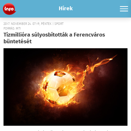
Hírek
2017. NOVEMBER 24. 07:19, PÉNTEK | SPORT
FORRÁS: MTI
Tízmillióra súlyosbították a Ferencváros
büntetését