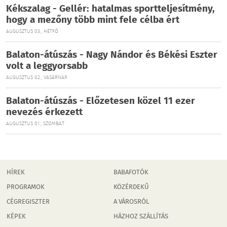
Kékszalag - Gellér: hatalmas sportteljesítmény,
hogy a mezőny több mint fele célba ért
AUGUSZTUS 03., HÉTFŐ
Balaton-átúszás - Nagy Nándor és Békési Eszter
volt a leggyorsabb
AUGUSZTUS 02., VASÁRNAP
Balaton-átúszás - Előzetesen közel 11 ezer
nevezés érkezett
AUGUSZTUS 01., SZOMBAT
HÍREK
BABAFOTÓK
PROGRAMOK
KÖZÉRDEKŰ
CÉGREGISZTER
A VÁROSRÓL
KÉPEK
HÁZHOZ SZÁLLÍTÁS