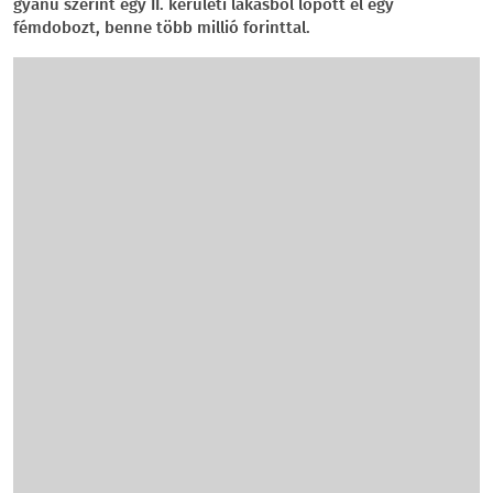
gyanú szerint egy II. kerületi lakásból lopott el egy
fémdobozt, benne több millió forinttal.