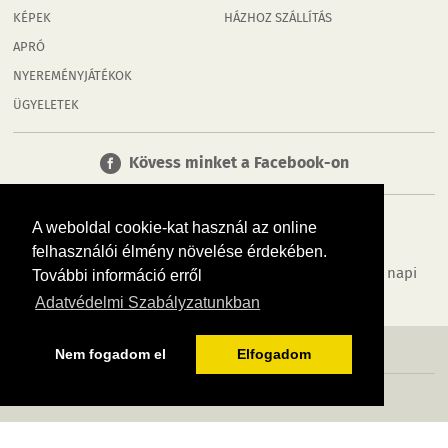
KÉPEK
HÁZHOZ SZÁLLÍTÁS
APRÓ
NYEREMÉNYJÁTÉKOK
ÜGYELETEK
Kövess minket a Facebook-on
A weboldal cookie-kat használ az online
felhasználói élmény növelése érdekében.
Tudj meg többet városodról! Hírek, programok, képek, napi
További információ erről
menü, cégek…. és minden, ami Tatabánya
Adatvédelmi Szabályzatunkban
MÉDIAAJÁNLÓ
ADATVÉDELEM
IMPRESSZUM
RÓLUNK
ÁSZF
Nem fogadom el
Elfogadom
Copyright InfoVárosok. Minden jog fenntartva. | Web design & arculat by
Voov