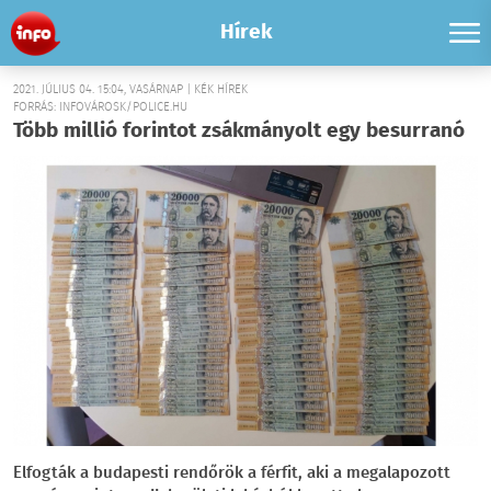
Hírek
2021. JÚLIUS 04. 15:04, VASÁRNAP | KÉK HÍREK
FORRÁS: INFOVÁROSK/POLICE.HU
Több millió forintot zsákmányolt egy besurranó
Elfogták a budapesti rendőrök a férfit, aki a megalapozott