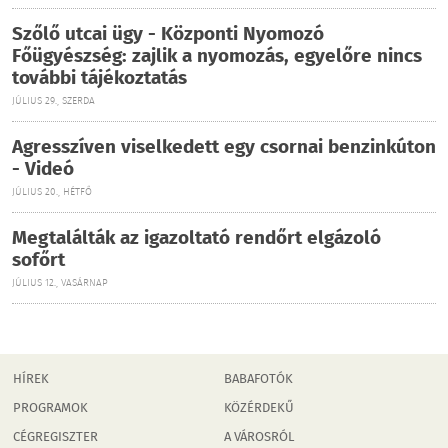
Szőlő utcai ügy - Központi Nyomozó
Főügyészség: zajlik a nyomozás, egyelőre nincs
további tájékoztatás
JÚLIUS 29., SZERDA
Agresszíven viselkedett egy csornai benzinkúton
- Videó
JÚLIUS 20., HÉTFŐ
Megtalálták az igazoltató rendőrt elgázoló
sofőrt
JÚLIUS 12., VASÁRNAP
HÍREK
BABAFOTÓK
PROGRAMOK
KÖZÉRDEKŰ
CÉGREGISZTER
A VÁROSRÓL