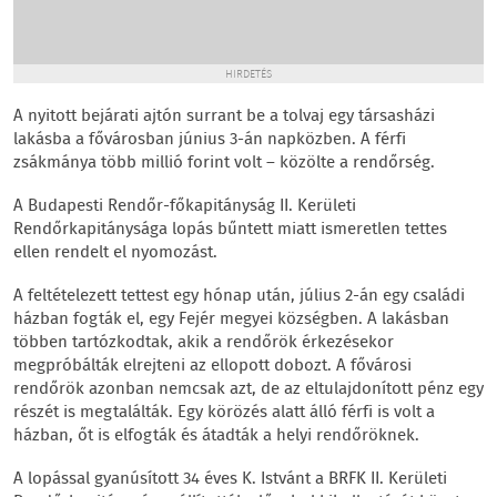
HIRDETÉS
A nyitott bejárati ajtón surrant be a tolvaj egy társasházi
lakásba a fővárosban június 3-án napközben. A férfi
zsákmánya több millió forint volt – közölte a rendőrség.
A Budapesti Rendőr-főkapitányság II. Kerületi
Rendőrkapitánysága lopás bűntett miatt ismeretlen tettes
ellen rendelt el nyomozást.
A feltételezett tettest egy hónap után, július 2-án egy családi
házban fogták el, egy Fejér megyei községben. A lakásban
többen tartózkodtak, akik a rendőrök érkezésekor
megpróbálták elrejteni az ellopott dobozt. A fővárosi
rendőrök azonban nemcsak azt, de az eltulajdonított pénz egy
részét is megtalálták. Egy körözés alatt álló férfi is volt a
házban, őt is elfogták és átadták a helyi rendőröknek.
A lopással gyanúsított 34 éves K. Istvánt a BRFK II. Kerületi