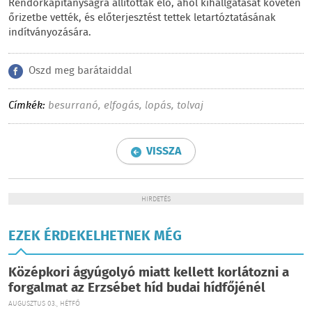
Rendőrkapitányságra állították elő, ahol kihallgatását követen
őrizetbe vették, és előterjesztést tettek letartóztatásának
indítványozására.
Oszd meg barátaiddal
Címkék:
besurranó
,
elfogás
,
lopás
,
tolvaj
VISSZA
HIRDETÉS
EZEK ÉRDEKELHETNEK MÉG
Középkori ágyúgolyó miatt kellett korlátozni a
forgalmat az Erzsébet híd budai hídfőjénél
AUGUSZTUS 03., HÉTFŐ