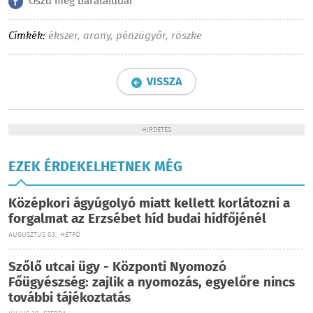
Oszd meg barátaiddal
Címkék:
ékszer
,
arany
,
pénzügyőr
,
röszke
VISSZA
HIRDETÉS
EZEK ÉRDEKELHETNEK MÉG
Középkori ágyúgolyó miatt kellett korlátozni a
forgalmat az Erzsébet híd budai hídfőjénél
AUGUSZTUS 03., HÉTFŐ
Szőlő utcai ügy - Központi Nyomozó
Főügyészség: zajlik a nyomozás, egyelőre nincs
további tájékoztatás