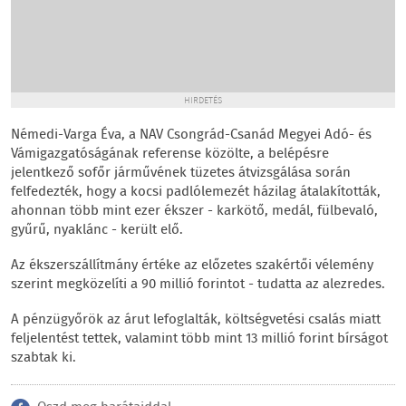
HIRDETÉS
Némedi-Varga Éva, a NAV Csongrád-Csanád Megyei Adó- és
Vámigazgatóságának referense közölte, a belépésre
jelentkező sofőr járművének tüzetes átvizsgálása során
felfedezték, hogy a kocsi padlólemezét házilag átalakították,
ahonnan több mint ezer ékszer - karkötő, medál, fülbevaló,
gyűrű, nyaklánc - került elő.
Az ékszerszállítmány értéke az előzetes szakértői vélemény
szerint megközelíti a 90 millió forintot - tudatta az alezredes.
A pénzügyőrök az árut lefoglalták, költségvetési csalás miatt
feljelentést tettek, valamint több mint 13 millió forint bírságot
szabtak ki.