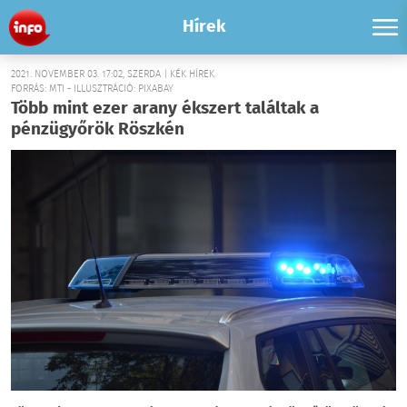
Hírek
2021. NOVEMBER 03. 17:02, SZERDA | KÉK HÍREK
FORRÁS: MTI - ILLUSZTRÁCIÓ: PIXABAY
Több mint ezer arany ékszert találtak a
pénzügyőrök Röszkén