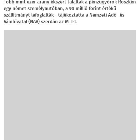
Több mint ezer arany ékszert találtak a pénzügyőrök Röszkén
egy német személyautóban, a 90 millió forint értékű
szállítmányt lefoglalták - tájékoztatta a Nemzeti Adó- és
Vámhivatal (NAV) szerdán az MTI-t.