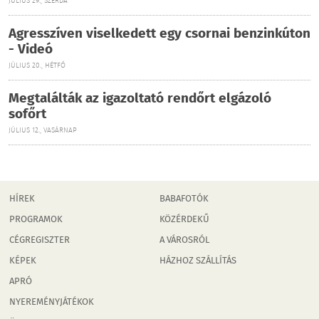
JÚLIUS 29., SZERDA
Agresszíven viselkedett egy csornai benzinkúton
- Videó
JÚLIUS 20., HÉTFŐ
Megtalálták az igazoltató rendőrt elgázoló
sofőrt
JÚLIUS 12., VASÁRNAP
HÍREK
BABAFOTÓK
PROGRAMOK
KÖZÉRDEKŰ
CÉGREGISZTER
A VÁROSRÓL
KÉPEK
HÁZHOZ SZÁLLÍTÁS
APRÓ
NYEREMÉNYJÁTÉKOK